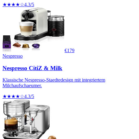
★★★★☆
4.3
/5
€
179
Nespresso
Nespresso CitiZ & Milk
Klassische Nespresso-Staedtedesign mit integriertem
Milchaufschaeumer.
★★★★☆
4.3
/5