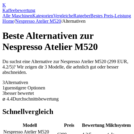
K
Kaffee
bewertung
Alle Maschinen
Kategorien
Vergleiche
Ratgeber
Bestes Preis-Leistung
Home
/
Nespresso Atelier M520
/
Alternativen
Beste Alternativen zur
Nespresso Atelier M520
Du suchst eine Alternative zur
Nespresso Atelier M520
(
299
EUR,
4.2
/5)? Wir zeigen dir
3
Modelle, die aehnlich gut oder besser
abschneiden.
3
Alternativen
1
guenstigere Optionen
3
besser bewertet
⌀
4.4
Durchschnittsbewertung
Schnellvergleich
Modell
Preis
Bewertung
Milchsystem
Nespresso Atelier M520