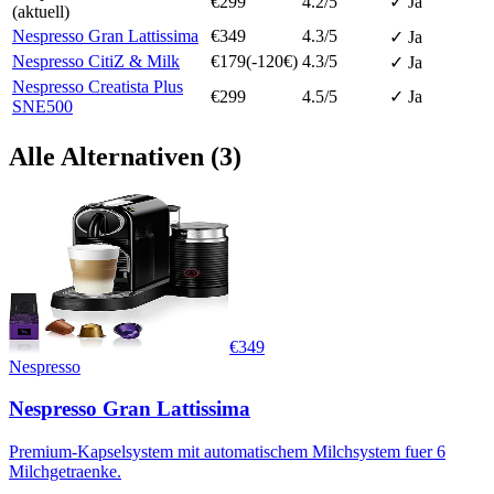
€
299
4.2
/5
✓ Ja
(aktuell)
Nespresso Gran Lattissima
€
349
4.3
/5
✓ Ja
Nespresso CitiZ & Milk
€
179
(-
120
€)
4.3
/5
✓ Ja
Nespresso Creatista Plus
€
299
4.5
/5
✓ Ja
SNE500
Alle Alternativen (
3
)
€
349
Nespresso
Nespresso Gran Lattissima
Premium-Kapselsystem mit automatischem Milchsystem fuer 6
Milchgetraenke.