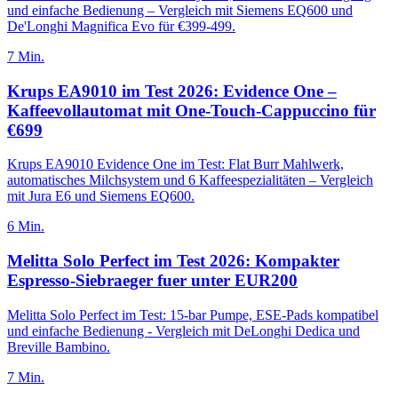
und einfache Bedienung – Vergleich mit Siemens EQ600 und
De'Longhi Magnifica Evo für €399-499.
7
Min.
Krups EA9010 im Test 2026: Evidence One –
Kaffeevollautomat mit One-Touch-Cappuccino für
€699
Krups EA9010 Evidence One im Test: Flat Burr Mahlwerk,
automatisches Milchsystem und 6 Kaffeespezialitäten – Vergleich
mit Jura E6 und Siemens EQ600.
6
Min.
Melitta Solo Perfect im Test 2026: Kompakter
Espresso-Siebraeger fuer unter EUR200
Melitta Solo Perfect im Test: 15-bar Pumpe, ESE-Pads kompatibel
und einfache Bedienung - Vergleich mit DeLonghi Dedica und
Breville Bambino.
7
Min.