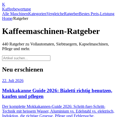
K
Kaffee
bewertung
Alle Maschinen
Kategorien
Vergleiche
Ratgeber
Bestes Preis-Leistung
Home
/
Ratgeber
Kaffeemaschinen-Ratgeber
440
Ratgeber zu Vollautomaten, Siebtraegern, Kapselmaschinen,
Pflege und mehr.
Neu erschienen
22. Juli 2026
Mokkakanne Guide 2026: Bialetti richtig benutzen,
kaufen und pflegen
Der komplette Mokkakannen-Guide 2026: Schritt-fuer-Schritt-
Technik mit heissem Wasser, Aluminium vs. Edelstahl vs. elektrisch,
Induktion, die richtige Groesse, Pflege und Fehlersuche.