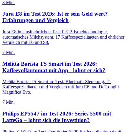
8
Min.
Jura E8 im Test 2026: Ist er sein Geld wert?
Erfahrungen und Vergleich
Jura E8 im ausfuehrlichen Test: P.E.P. Bruehtechnologie,
automatisches Milchsystem, 17 Kaffeespezialitaeten und ehrlicher
Vergleich mit E6 und S8.
7
Min.
Melitta Barista TS Smart im Test 2026:
Kaffeevollautomat mit App - lohnt er sich?
Melitta Barista TS Smart im Test: Bluetooth-Steuerung, 21
Kaffeespezialitaeten und Vergleich mit Jura E6 und De'Longhi
Magnifica Evo.
7
Min.
Philips EP5547 im Test 2026: Series 5500 mit
LatteGo – lohnt sich die Investition?
Philips EP5547 im Test: Der Series 5500 Kaffeevollautomat mit