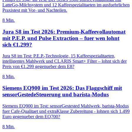
LatteGo-Milchsystem und 12 Kaffeespezialitaeten im ausfuehrlichen
Praxistest mit Vor- und Nachteilen.
8
Min.
Jura S8 im Test 2026: Premium-Kaffeevollautomat
mit P.E.P. und Pulse Extraction – fuer wen lohnt
sich €1.299?
Jura S8 im Test: P.E.P.-Technologie, 15 Kaffeespezialitaeten,
intelligentes Mahlwerk und CLARIS Smart+ Filter – lohnt sich der
Preis von €1.299 gegenueber dem E8?
8
Min.
Siemens EQ900 im Test 2026: Das Flaggschiff mit
sensorGestedeSteuerung und barista-Modus
Siemens EQ900 im Test: sensorGestested Mahlwerk, barista-Modus
fuer Cafe-Qualitaet und extraKlasse Zubereitung - lohnen sich 1.499
Euro gegenueber dem EQ700?
8
Min.