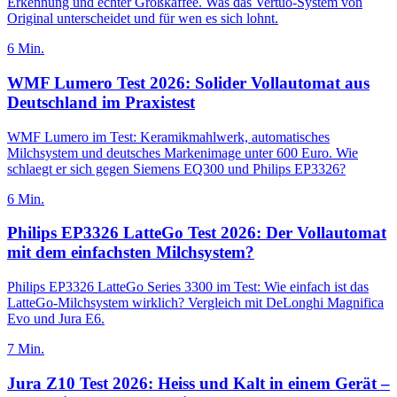
Erkennung und echter Großkaffee. Was das Vertuo-System von
Original unterscheidet und für wen es sich lohnt.
6
Min.
WMF Lumero Test 2026: Solider Vollautomat aus
Deutschland im Praxistest
WMF Lumero im Test: Keramikmahlwerk, automatisches
Milchsystem und deutsches Markenimage unter 600 Euro. Wie
schlaegt er sich gegen Siemens EQ300 und Philips EP3326?
6
Min.
Philips EP3326 LatteGo Test 2026: Der Vollautomat
mit dem einfachsten Milchsystem?
Philips EP3326 LatteGo Series 3300 im Test: Wie einfach ist das
LatteGo-Milchsystem wirklich? Vergleich mit DeLonghi Magnifica
Evo und Jura E6.
7
Min.
Jura Z10 Test 2026: Heiss und Kalt in einem Gerät –