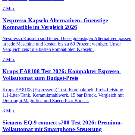
7
Min.
Nespresso Kapseln Alternativen: Guenstige
Kompatible im Vergleich 2026
Nespresso Kapseln sind teuer. Diese guenstigen Alternativen passen
in jede Maschine und kosten bis zu 60 Prozent weniger. Unser
Vergleich zeigt die besten kompatiblen Kapseln.
7
Min.
Krups EA8108 Test 2026: Kompakter Espresso-
Vollautomat zum Budget-Preis
Krups EA8108 (Espresseria) Test: Kompaktheit, Preis-Leistung,
1.1-Liter-Tank, Keramikmahlwerk, 15 bar Druck. Vergleich mit
DeLonghi Magnifica und Saeco Pico Barista.
8
Min.
Siemens EQ.9 connect s700 Test 2026: Premium-
Vollautomat mit Smartphone-Steuerung