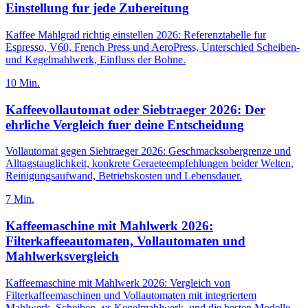
Einstellung fur jede Zubereitung
Kaffee Mahlgrad richtig einstellen 2026: Referenztabelle fur
Espresso, V60, French Press und AeroPress, Unterschied Scheiben-
und Kegelmahlwerk, Einfluss der Bohne.
10
Min.
Kaffeevollautomat oder Siebtraeger 2026: Der
ehrliche Vergleich fuer deine Entscheidung
Vollautomat gegen Siebtraeger 2026: Geschmacksobergrenze und
Alltagstauglichkeit, konkrete Geraeteempfehlungen beider Welten,
Reinigungsaufwand, Betriebskosten und Lebensdauer.
7
Min.
Kaffeemaschine mit Mahlwerk 2026:
Filterkaffeeautomaten, Vollautomaten und
Mahlwerksvergleich
Kaffeemaschine mit Mahlwerk 2026: Vergleich von
Filterkaffeemaschinen und Vollautomaten mit integriertem
Mahlwerk, Scheiben- vs Kegelmahlwerk, und die besten Modelle