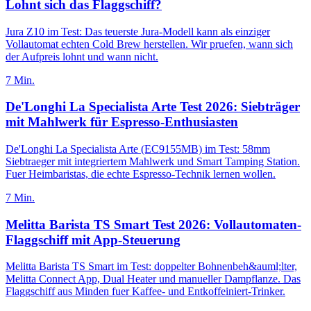
Lohnt sich das Flaggschiff?
Jura Z10 im Test: Das teuerste Jura-Modell kann als einziger
Vollautomat echten Cold Brew herstellen. Wir pruefen, wann sich
der Aufpreis lohnt und wann nicht.
7
Min.
De'Longhi La Specialista Arte Test 2026: Siebträger
mit Mahlwerk für Espresso-Enthusiasten
De'Longhi La Specialista Arte (EC9155MB) im Test: 58mm
Siebtraeger mit integriertem Mahlwerk und Smart Tamping Station.
Fuer Heimbaristas, die echte Espresso-Technik lernen wollen.
7
Min.
Melitta Barista TS Smart Test 2026: Vollautomaten-
Flaggschiff mit App-Steuerung
Melitta Barista TS Smart im Test: doppelter Bohnenbeh&auml;lter,
Melitta Connect App, Dual Heater und manueller Dampflanze. Das
Flaggschiff aus Minden fuer Kaffee- und Entkoffeiniert-Trinker.