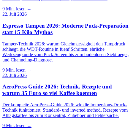
9
Min. lesen →
22. Juli 2026
Espresso Tampen 2026: Moderne Puck-Preparation
statt 15-Kilo-Mythos
Tamper-Technik 2026: warum Gleichmaessigkeit den Tampdruck
schlaegt, die WDT-Routine in fuenf Schritten, ehrliche
Werkzeugkunde vom Puck-Screen bis zum bodenlosen Siebtraeger,
und Channeling-Diagnose.
9
Min. lesen →
22. Juli 2026
AeroPress Guide 2026: Technik, Rezepte und
warum 35 Euro so viel Kaffee koennen
Der komplette AeroPress-Guide 2026: wie die Immersions-Druck-
Technik funktioniert, Standard- und inverted method, Rezepte vom
Alltagskaffee bis zum Konzentrat, Zubehoer und Fehlersuche.
9
Min. lesen →