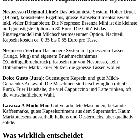
Nespresso (Original Line):
Das bekannteste System. Hoher Druck
(19 bar), konsistentes Ergebnis, grosse Kapselsortimentsauswahl
inkl. vieler Drittanbieter. Die Nespresso Essenza Mini ist die kleinste
und guenstigste Option ab 80 Euro. Die CitiZ ist das
Einstiegsmodell mit Milchschaeumeaeumer-Option. Nachteil:
Kapseln kosten ca. 0,35 bis 0,55 Euro pro Tasse.
Nespresso Vertuo:
Das neuere System mit groesseren Tassen
(Lungo, Mug) und eigenem Bruehmechanismus
(Zentrifugalbruehdruck). Kapseln nur von Nespresso, kein
Drittanbieter-Markt. Fuer Nutzer, die groesse Tassen wollen.
Dolce Gusto (Jura):
Guenstigere Kapseln und gute Milch-
Getraenke-Auswahl. Die Maschinen sind erschwinglich (ab 50
Euro). Fuer Haushalte, die viel Cappuccino und Latte trinken, oft
die wirtschaftlichere Wahl.
Lavazza A Modo Mio:
Gut verarbeitete Maschinen, bekannte
Kaffeemarke, gutes Kapselsortiment aus dem Supermarkt. Kaum
Marktpraesenz ausserhalb Italiens und Oesterreichs, aber qualitativ
solide.
Was wirklich entscheidet