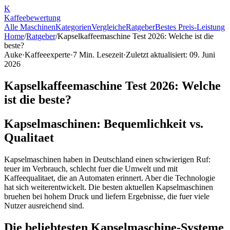
K
Kaffee
bewertung
Alle Maschinen
Kategorien
Vergleiche
Ratgeber
Bestes Preis-Leistung
Home
/
Ratgeber
/
Kapselkaffeemaschine Test 2026: Welche ist die
beste?
Auke
·
Kaffeeexperte
·
7
Min. Lesezeit
·
Zuletzt aktualisiert:
09. Juni
2026
Kapselkaffeemaschine Test 2026: Welche
ist die beste?
Kapselmaschinen: Bequemlichkeit vs.
Qualitaet
Kapselmaschinen haben in Deutschland einen schwierigen Ruf:
teuer im Verbrauch, schlecht fuer die Umwelt und mit
Kaffeequalitaet, die an Automaten erinnert. Aber die Technologie
hat sich weiterentwickelt. Die besten aktuellen Kapselmaschinen
bruehen bei hohem Druck und liefern Ergebnisse, die fuer viele
Nutzer ausreichend sind.
Die beliebtesten Kapselmaschine-Systeme