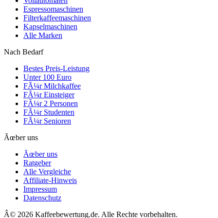
Vollautomaten
Espressomaschinen
Filterkaffeemaschinen
Kapselmaschinen
Alle Marken
Nach Bedarf
Bestes Preis-Leistung
Unter 100 Euro
FÃ¼r Milchkaffee
FÃ¼r Einsteiger
FÃ¼r 2 Personen
FÃ¼r Studenten
FÃ¼r Senioren
Ãœber uns
Ãœber uns
Ratgeber
Alle Vergleiche
Affiliate-Hinweis
Impressum
Datenschutz
Â©
2026
Kaffeebewertung.de. Alle Rechte vorbehalten.