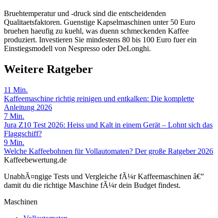
Bruehtemperatur und -druck sind die entscheidenden
Qualitaetsfaktoren. Guenstige Kapselmaschinen unter 50 Euro
bruehen haeufig zu kuehl, was duenn schmeckenden Kaffee
produziert. Investieren Sie mindestens 80 bis 100 Euro fuer ein
Einstiegsmodell von Nespresso oder DeLonghi.
Weitere Ratgeber
11
Min.
Kaffeemaschine richtig reinigen und entkalken: Die komplette
Anleitung 2026
7
Min.
Jura Z10 Test 2026: Heiss und Kalt in einem Gerät – Lohnt sich das
Flaggschiff?
9
Min.
Welche Kaffeebohnen für Vollautomaten? Der große Ratgeber 2026
Kaffeebewertung.de
UnabhÃ¤ngige Tests und Vergleiche fÃ¼r Kaffeemaschinen â€”
damit du die richtige Maschine fÃ¼r dein Budget findest.
Maschinen