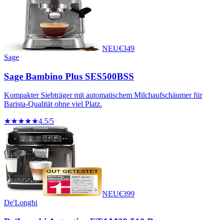
NEU
€
349
Sage
Sage Bambino Plus SES500BSS
Kompakter Siebträger mit automatischem Milchaufschäumer für
Barista-Qualität ohne viel Platz.
★★★★★
4.5
/5
NEU
€
399
De'Longhi