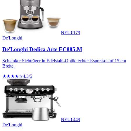
NEU
€
179
De'Longhi
De'Longhi Dedica Arte EC885.M
Schlanker Siebträger in Edelstahl-Optik: echter Espresso auf 15 cm
Breite.
★★★★☆
4.3
/5
NEU
€
449
De'Longhi