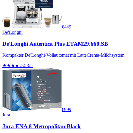
€
449
De'Longhi
De'Longhi Autentica Plus ETAM29.660.SB
Kompakter De'Longhi-Vollautomat mit LatteCrema-Milchsystem
★★★★☆
4.3
/5
€
999
Jura
Jura ENA 8 Metropolitan Black