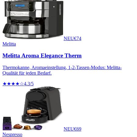
NEU
€
74
Melitta
Melitta Aroma Elegance Therm
Thermokanne, Aromaeinstellung, 1-2-Tassen-Modus: Melitta-
Qualität für jeden Bedarf.
★★★★☆
4.3
/5
NEU
€
69
Nespresso