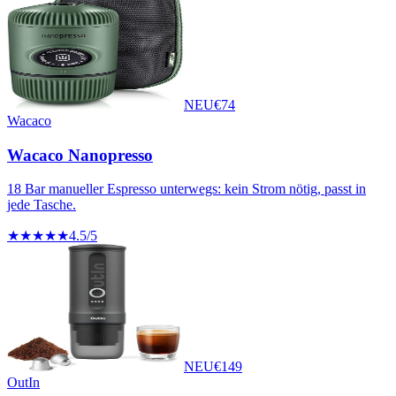
NEU
€
74
Wacaco
Wacaco Nanopresso
18 Bar manueller Espresso unterwegs: kein Strom nötig, passt in
jede Tasche.
★★★★★
4.5
/5
NEU
€
149
OutIn