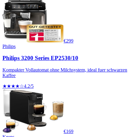
€
299
Philips
Philips 3200 Series EP2530/10
Kompakter Vollautomat ohne Milchsystem, ideal fuer schwarzen
Kaffee
★★★★☆
4.2
/5
€
169
Krups