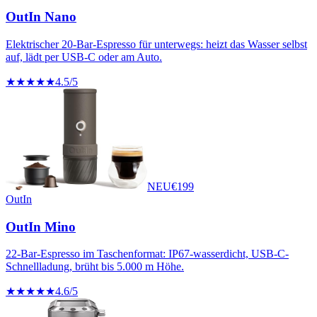
OutIn Nano
Elektrischer 20-Bar-Espresso für unterwegs: heizt das Wasser selbst
auf, lädt per USB-C oder am Auto.
★★★★★
4.5
/5
NEU
€
199
OutIn
OutIn Mino
22-Bar-Espresso im Taschenformat: IP67-wasserdicht, USB-C-
Schnellladung, brüht bis 5.000 m Höhe.
★★★★★
4.6
/5