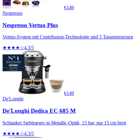
€
149
Nespresso
Nespresso Vertuo Plus
Vertuo-System mit Centrifusion-Technologie und 5 Tassengroessen
★★★★☆
4.3
/5
€
149
De'Longhi
De'Longhi Dedica EC 685 M
Schlanker Siebtraeger in Metallic-Optik, 15 bar, nur 15 cm breit
★★★★☆
4.3
/5