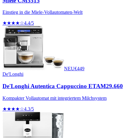
Miele CM5515
Einstieg in die Miele-Vollautomaten-Welt
★★★★☆
4.4
/5
NEU
€
449
De'Longhi
De'Longhi Autentica Cappuccino ETAM29.660
Kompakter Vollautomat mit integriertem Milchsystem
★★★★☆
4.3
/5