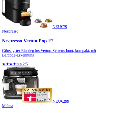
NEU
€
79
Nespresso
Nespresso Vertuo Pop F2
Günstigster Einstieg ins Vertuo-System: bunt, kompakt, mit
Barcode-Erkennung.
★★★★☆
4.2
/5
NEU
€
299
Melitta