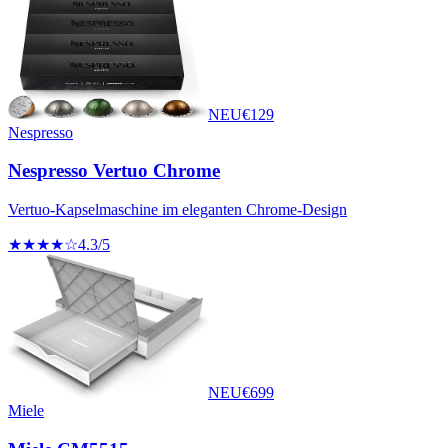
NEU
€
129
Nespresso
Nespresso Vertuo Chrome
Vertuo-Kapselmaschine im eleganten Chrome-Design
★★★★☆
4.3
/5
NEU
€
699
Miele