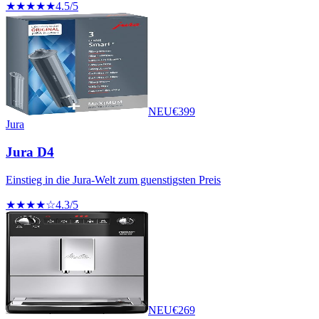
★★★★★
4.5
/5
NEU
€
399
Jura
Jura D4
Einstieg in die Jura-Welt zum guenstigsten Preis
★★★★☆
4.3
/5
NEU
€
269