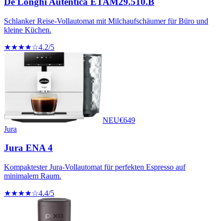
De'Longhi Autentica ETAM29.510.B
Schlanker Reise-Vollautomat mit Milchaufschäumer für Büro und
kleine Küchen.
★★★★☆
4.2
/5
NEU
€
649
Jura
Jura ENA 4
Kompaktester Jura-Vollautomat für perfekten Espresso auf
minimalem Raum.
★★★★☆
4.4
/5