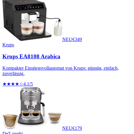
NEU
€
349
Krups
Krups EA8108 Arabica
Kompakter Einstiegsvollautomat von Krups: günstig, einfach,
zuverlässig.
★★★★☆
4.1
/5
NEU
€
179
De'Longhi