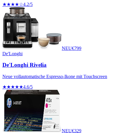
★★★★☆
4.2
/5
NEU
€
799
De'Longhi
De'Longhi Rivelia
Neue vollautomatische Espresso-Ikone mit Touchscreen
★★★★★
4.6
/5
NEU
€
329