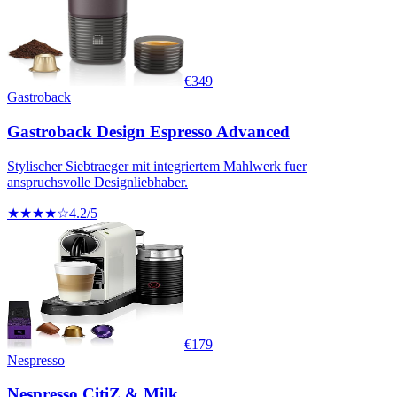
€
349
Gastroback
Gastroback Design Espresso Advanced
Stylischer Siebtraeger mit integriertem Mahlwerk fuer
anspruchsvolle Designliebhaber.
★★★★☆
4.2
/5
€
179
Nespresso
Nespresso CitiZ & Milk