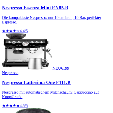
Nespresso Essenza Mini EN85.B
Die kompakteste Nespresso: nur 19 cm breit, 19 Bar, perfekter
Espresso.
★★★★☆
4.4
/5
NEU
€
199
Nespresso
Nespresso Lattissima One F111.B
Nespresso mit automatischem Milchschaum: Cappuccino auf
Knopfdruck.
★★★★★
4.5
/5