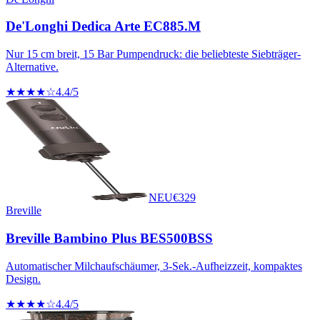
De'Longhi Dedica Arte EC885.M
Nur 15 cm breit, 15 Bar Pumpendruck: die beliebteste Siebträger-
Alternative.
★★★★☆
4.4
/5
NEU
€
329
Breville
Breville Bambino Plus BES500BSS
Automatischer Milchaufschäumer, 3-Sek.-Aufheizzeit, kompaktes
Design.
★★★★☆
4.4
/5