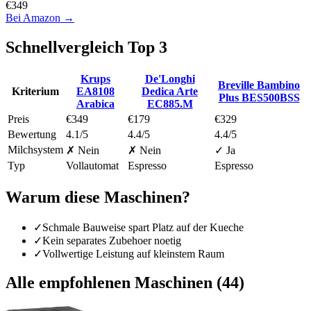
€
349
Bei Amazon →
Schnellvergleich Top
3
Krups
De'Longhi
Breville Bambino
Kriterium
EA8108
Dedica Arte
Plus BES500BSS
Arabica
EC885.M
Preis
€349
€179
€329
Bewertung
4.1/5
4.4/5
4.4/5
Milchsystem
✗ Nein
✗ Nein
✓ Ja
Typ
Vollautomat
Espresso
Espresso
Warum diese Maschinen?
✓
Schmale Bauweise spart Platz auf der Kueche
✓
Kein separates Zubehoer noetig
✓
Vollwertige Leistung auf kleinstem Raum
Alle empfohlenen Maschinen (
44
)