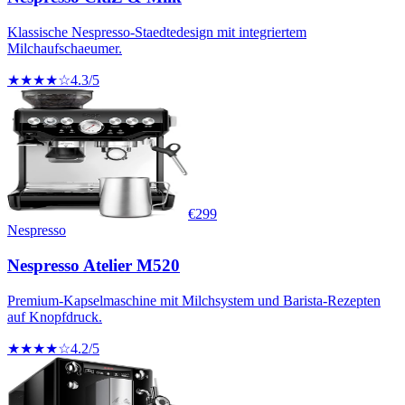
Klassische Nespresso-Staedtedesign mit integriertem
Milchaufschaeumer.
★★★★☆
4.3
/5
€
299
Nespresso
Nespresso Atelier M520
Premium-Kapselmaschine mit Milchsystem und Barista-Rezepten
auf Knopfdruck.
★★★★☆
4.2
/5