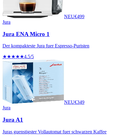
NEU
€
499
Jura
Jura ENA Micro 1
Der kompakteste Jura fuer Espresso-Puristen
★★★★★
4.5
/5
NEU
€
349
Jura
Jura A1
Juras guenstigster Vollautomat fuer schwarzen Kaffee