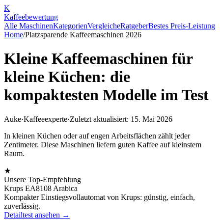
K
Kaffee
bewertung
Alle Maschinen
Kategorien
Vergleiche
Ratgeber
Bestes Preis-Leistung
Home
/
Platzsparende Kaffeemaschinen 2026
Kleine Kaffeemaschinen für
kleine Küchen: die
kompaktesten Modelle im Test
Auke
·
Kaffeeexperte
·
Zuletzt aktualisiert: 15. Mai 2026
In kleinen Küchen oder auf engen Arbeitsflächen zählt jeder
Zentimeter. Diese Maschinen liefern guten Kaffee auf kleinstem
Raum.
★
Unsere Top-Empfehlung
Krups EA8108 Arabica
Kompakter Einstiegsvollautomat von Krups: günstig, einfach,
zuverlässig.
Detailtest ansehen →