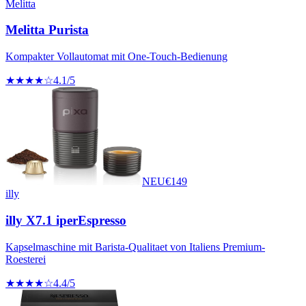
Melitta
Melitta Purista
Kompakter Vollautomat mit One-Touch-Bedienung
★★★★☆
4.1
/5
NEU
€
149
illy
illy X7.1 iperEspresso
Kapselmaschine mit Barista-Qualitaet von Italiens Premium-
Roesterei
★★★★☆
4.4
/5