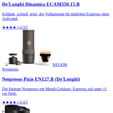
De'Longhi Dinamica ECAM350.15.B
Schlank, schnell, leise: der Vollautomat für täglichen Espresso ohne
Aufwand.
★★★★☆
4.3
/5
NEU
€
99
Nespresso
Nespresso Pixie EN127.B (De'Longhi)
Die kleinste Nespresso mit Metall-Gehäuse: Espresso auf unter 11
cm Tiefe.
★★★★☆
4.4
/5