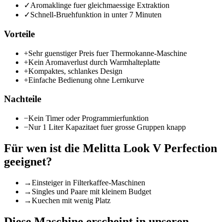
✓
Aromaklinge fuer gleichmaessige Extraktion
✓
Schnell-Bruehfunktion in unter 7 Minuten
Vorteile
+
Sehr guenstiger Preis fuer Thermokanne-Maschine
+
Kein Aromaverlust durch Warmhalteplatte
+
Kompaktes, schlankes Design
+
Einfache Bedienung ohne Lernkurve
Nachteile
−
Kein Timer oder Programmierfunktion
−
Nur 1 Liter Kapazitaet fuer grosse Gruppen knapp
Für wen ist die
Melitta Look V Perfection
geeignet?
→
Einsteiger in Filterkaffee-Maschinen
→
Singles und Paare mit kleinem Budget
→
Kuechen mit wenig Platz
Diese Maschine erscheint in unseren