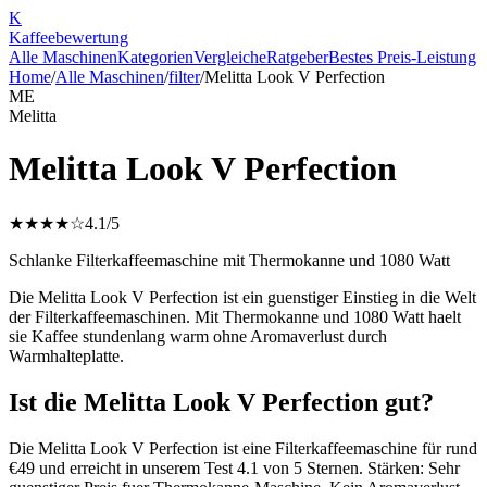
K
Kaffee
bewertung
Alle Maschinen
Kategorien
Vergleiche
Ratgeber
Bestes Preis-Leistung
Home
/
Alle Maschinen
/
filter
/
Melitta Look V Perfection
ME
Melitta
Melitta Look V Perfection
★★★★☆
4.1
/5
Schlanke Filterkaffeemaschine mit Thermokanne und 1080 Watt
Die Melitta Look V Perfection ist ein guenstiger Einstieg in die Welt
der Filterkaffeemaschinen. Mit Thermokanne und 1080 Watt haelt
sie Kaffee stundenlang warm ohne Aromaverlust durch
Warmhalteplatte.
Ist die Melitta Look V Perfection gut?
Die Melitta Look V Perfection ist eine Filterkaffeemaschine für rund
€49 und erreicht in unserem Test 4.1 von 5 Sternen. Stärken: Sehr