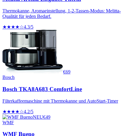
Thermokanne, Aromaeinstellung, 1-2-Tassen-Modus: Melitta-
Qualität für jeden Bedarf.
★★★★☆
4.3
/5
€
69
Bosch
Bosch TKA8A683 ComfortLine
Filterkaffeemaschine mit Thermokanne und AutoStart-Timer
★★★★☆
4.2
/5
NEU
€
49
WMF
WMF Bueno