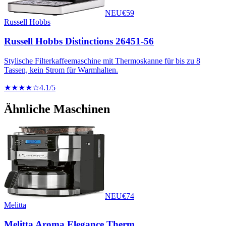
NEU
€
59
Russell Hobbs
Russell Hobbs Distinctions 26451-56
Stylische Filterkaffeemaschine mit Thermoskanne für bis zu 8
Tassen, kein Strom für Warmhalten.
★★★★☆
4.1
/5
Ähnliche Maschinen
NEU
€
74
Melitta
Melitta Aroma Elegance Therm