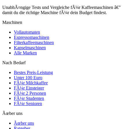
UnabhÃ¤ngige Tests und Vergleiche fÃ¼r Kaffeemaschinen â€”
damit du die richtige Maschine fÃ¼r dein Budget findest.
Maschinen
Vollautomaten
Espressomaschinen
Filterkaffeemaschinen
Kapselmaschinen
Alle Marken
Nach Bedarf
Bestes Preis-Leistung
Unter 100 Euro
FÃ¼r Milchkaffee
FÃ¼r Einsteiger
FÃ¼r 2 Personen
FÃ¼r Studenten
FÃ¼r Senioren
Ãœber uns
Ãœber uns
Ratgeber