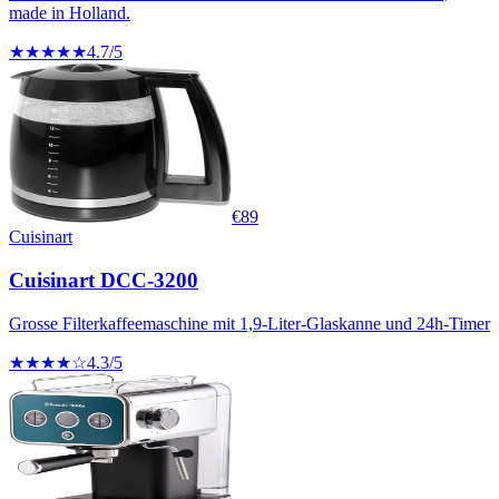
made in Holland.
★★★★★
4.7
/5
€
89
Cuisinart
Cuisinart DCC-3200
Grosse Filterkaffeemaschine mit 1,9-Liter-Glaskanne und 24h-Timer
★★★★☆
4.3
/5