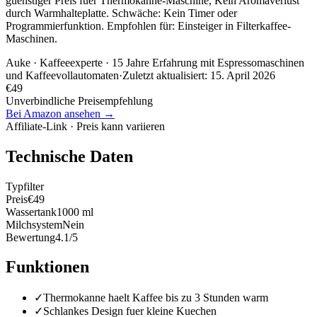
guenstiger Preis fuer Thermokanne-Maschine, Kein Aromaverlust
durch Warmhalteplatte. Schwäche: Kein Timer oder
Programmierfunktion. Empfohlen für: Einsteiger in Filterkaffee-
Maschinen.
Auke
· Kaffeeexperte · 15 Jahre Erfahrung mit Espressomaschinen
und Kaffeevollautomaten
·
Zuletzt aktualisiert:
15. April 2026
€
49
Unverbindliche Preisempfehlung
Bei Amazon ansehen →
Affiliate-Link · Preis kann variieren
Technische Daten
Typ
filter
Preis
€49
Wassertank
1000 ml
Milchsystem
Nein
Bewertung
4.1/5
Funktionen
✓
Thermokanne haelt Kaffee bis zu 3 Stunden warm
✓
Schlankes Design fuer kleine Kuechen