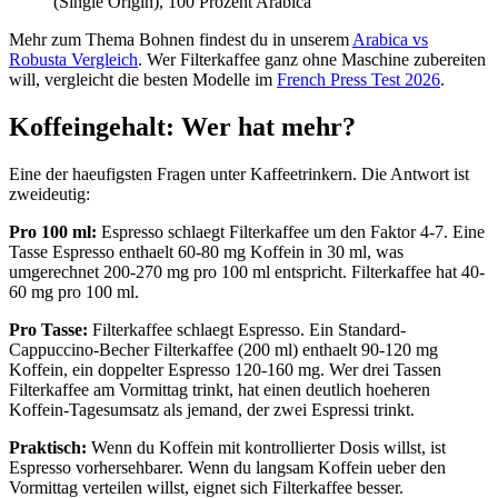
(Single Origin), 100 Prozent Arabica
Mehr zum Thema Bohnen findest du in unserem
Arabica vs
Robusta Vergleich
. Wer Filterkaffee ganz ohne Maschine zubereiten
will, vergleicht die besten Modelle im
French Press Test 2026
.
Koffeingehalt: Wer hat mehr?
Eine der haeufigsten Fragen unter Kaffeetrinkern. Die Antwort ist
zweideutig:
Pro 100 ml:
Espresso schlaegt Filterkaffee um den Faktor 4-7. Eine
Tasse Espresso enthaelt 60-80 mg Koffein in 30 ml, was
umgerechnet 200-270 mg pro 100 ml entspricht. Filterkaffee hat 40-
60 mg pro 100 ml.
Pro Tasse:
Filterkaffee schlaegt Espresso. Ein Standard-
Cappuccino-Becher Filterkaffee (200 ml) enthaelt 90-120 mg
Koffein, ein doppelter Espresso 120-160 mg. Wer drei Tassen
Filterkaffee am Vormittag trinkt, hat einen deutlich hoeheren
Koffein-Tagesumsatz als jemand, der zwei Espressi trinkt.
Praktisch:
Wenn du Koffein mit kontrollierter Dosis willst, ist
Espresso vorhersehbarer. Wenn du langsam Koffein ueber den
Vormittag verteilen willst, eignet sich Filterkaffee besser.