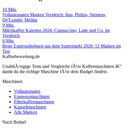
10
Min.
Vollautomaten Marken Vergleich: Jura, Philips, Siemens,
De'Longhi, Melitta
9
Min.
Milchkaffee Kalorien 2026: Cappuccino, Latte und Co. im
Vergleich
8
Min.
Beste Espressobohnen aus dem Supermarkt 2026: 12 Marken im
Test
Kaffeebewertung.de
UnabhÃ¤ngige Tests und Vergleiche fÃ¼r Kaffeemaschinen â€”
damit du die richtige Maschine fÃ¼r dein Budget findest.
Maschinen
Vollautomaten
Espressomaschinen
Filterkaffeemaschinen
Kapselmaschinen
Alle Marken
Nach Bedarf