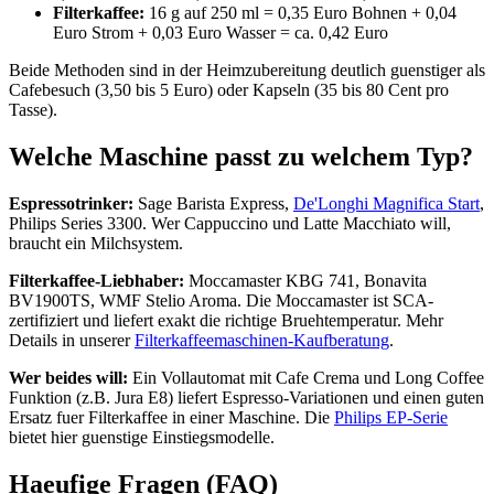
Filterkaffee:
16 g auf 250 ml = 0,35 Euro Bohnen + 0,04
Euro Strom + 0,03 Euro Wasser = ca. 0,42 Euro
Beide Methoden sind in der Heimzubereitung deutlich guenstiger als
Cafebesuch (3,50 bis 5 Euro) oder Kapseln (35 bis 80 Cent pro
Tasse).
Welche Maschine passt zu welchem Typ?
Espressotrinker:
Sage Barista Express,
De'Longhi Magnifica Start
,
Philips Series 3300. Wer Cappuccino und Latte Macchiato will,
braucht ein Milchsystem.
Filterkaffee-Liebhaber:
Moccamaster KBG 741, Bonavita
BV1900TS, WMF Stelio Aroma. Die Moccamaster ist SCA-
zertifiziert und liefert exakt die richtige Bruehtemperatur. Mehr
Details in unserer
Filterkaffeemaschinen-Kaufberatung
.
Wer beides will:
Ein Vollautomat mit Cafe Crema und Long Coffee
Funktion (z.B. Jura E8) liefert Espresso-Variationen und einen guten
Ersatz fuer Filterkaffee in einer Maschine. Die
Philips EP-Serie
bietet hier guenstige Einstiegsmodelle.
Haeufige Fragen (FAQ)