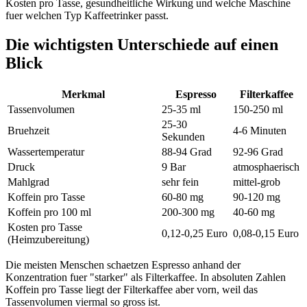
Kosten pro Tasse, gesundheitliche Wirkung und welche Maschine
fuer welchen Typ Kaffeetrinker passt.
Die wichtigsten Unterschiede auf einen
Blick
Merkmal
Espresso
Filterkaffee
Tassenvolumen
25-35 ml
150-250 ml
25-30
Bruehzeit
4-6 Minuten
Sekunden
Wassertemperatur
88-94 Grad
92-96 Grad
Druck
9 Bar
atmosphaerisch
Mahlgrad
sehr fein
mittel-grob
Koffein pro Tasse
60-80 mg
90-120 mg
Koffein pro 100 ml
200-300 mg
40-60 mg
Kosten pro Tasse
0,12-0,25 Euro
0,08-0,15 Euro
(Heimzubereitung)
Die meisten Menschen schaetzen Espresso anhand der
Konzentration fuer "starker" als Filterkaffee. In absoluten Zahlen
Koffein pro Tasse liegt der Filterkaffee aber vorn, weil das
Tassenvolumen viermal so gross ist.