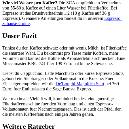
Wie viel Wasser pro Kaffee?
Die SCA empfiehlt ein Verhaeltnis
von 55-60 g Kaffee auf einen Liter Wasser bei Filterkaffee. Bei
Espresso ist das Bruehverhaeltnis 1:2 (18 g Kaffee auf 36 g
Espresso). Genauere Anleitungen findest du in unserem
Espresso-
zuhause-Guide
.
Unser Fazit
Trinkst du den Kaffee schwarz oder mit wenig Milch, ist Filterkaffee
die smartere Wahl. Du bekommst pro Tasse mehr Koffein, mehr
Volumen und kannst die Bohne als Aromaerlebnis schmecken. Eine
Moccamaster KBG 741 fuer 199 Euro hat keine Schwaeche.
Liebst du Cappuccino, Latte Macchiato oder kurze Espresso-Shots,
gehoert ein Siebtraeger oder Vollautomat in die Kueche. Fuer
Einsteiger empfehlen wir die
De'Longhi Magnifica Start
bei 369
Euro, fuer Enthusiasten die Sage Barista Express.
Wer maximale Vielfalt will, kombiniert beides: eine guenstige
Filterkaffeemaschine fuer den Vormittag und einen Espresso-
Vollautomaten fuer Nachmittagstassen. Das ist auch der Pfad, den
die meisten Kaffeefans nach einigen Jahren gehen.
Weitere Ratgeber