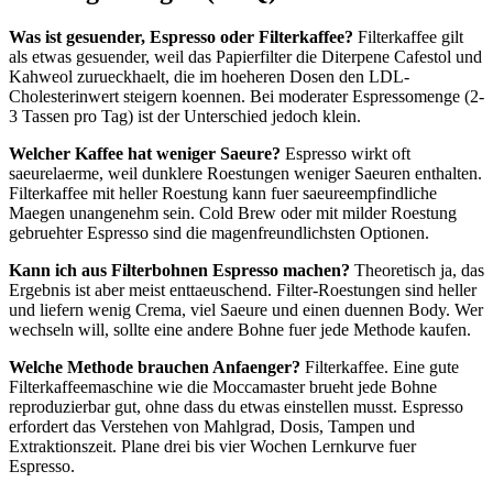
Was ist gesuender, Espresso oder Filterkaffee?
Filterkaffee gilt
als etwas gesuender, weil das Papierfilter die Diterpene Cafestol und
Kahweol zurueckhaelt, die im hoeheren Dosen den LDL-
Cholesterinwert steigern koennen. Bei moderater Espressomenge (2-
3 Tassen pro Tag) ist der Unterschied jedoch klein.
Welcher Kaffee hat weniger Saeure?
Espresso wirkt oft
saeurelaerme, weil dunklere Roestungen weniger Saeuren enthalten.
Filterkaffee mit heller Roestung kann fuer saeureempfindliche
Maegen unangenehm sein. Cold Brew oder mit milder Roestung
gebruehter Espresso sind die magenfreundlichsten Optionen.
Kann ich aus Filterbohnen Espresso machen?
Theoretisch ja, das
Ergebnis ist aber meist enttaeuschend. Filter-Roestungen sind heller
und liefern wenig Crema, viel Saeure und einen duennen Body. Wer
wechseln will, sollte eine andere Bohne fuer jede Methode kaufen.
Welche Methode brauchen Anfaenger?
Filterkaffee. Eine gute
Filterkaffeemaschine wie die Moccamaster brueht jede Bohne
reproduzierbar gut, ohne dass du etwas einstellen musst. Espresso
erfordert das Verstehen von Mahlgrad, Dosis, Tampen und
Extraktionszeit. Plane drei bis vier Wochen Lernkurve fuer
Espresso.