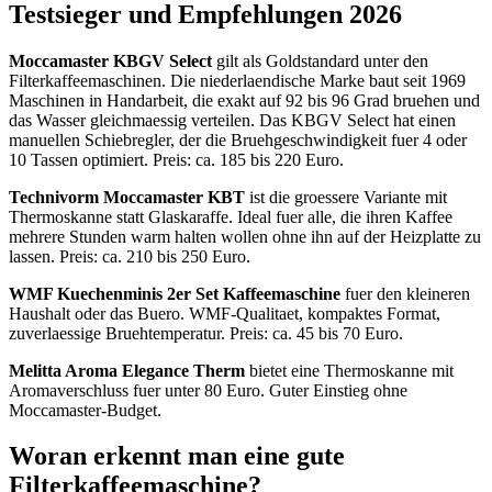
Testsieger und Empfehlungen 2026
Moccamaster KBGV Select
gilt als Goldstandard unter den
Filterkaffeemaschinen. Die niederlaendische Marke baut seit 1969
Maschinen in Handarbeit, die exakt auf 92 bis 96 Grad bruehen und
das Wasser gleichmaessig verteilen. Das KBGV Select hat einen
manuellen Schiebregler, der die Bruehgeschwindigkeit fuer 4 oder
10 Tassen optimiert. Preis: ca. 185 bis 220 Euro.
Technivorm Moccamaster KBT
ist die groessere Variante mit
Thermoskanne statt Glaskaraffe. Ideal fuer alle, die ihren Kaffee
mehrere Stunden warm halten wollen ohne ihn auf der Heizplatte zu
lassen. Preis: ca. 210 bis 250 Euro.
WMF Kuechenminis 2er Set Kaffeemaschine
fuer den kleineren
Haushalt oder das Buero. WMF-Qualitaet, kompaktes Format,
zuverlaessige Bruehtemperatur. Preis: ca. 45 bis 70 Euro.
Melitta Aroma Elegance Therm
bietet eine Thermoskanne mit
Aromaverschluss fuer unter 80 Euro. Guter Einstieg ohne
Moccamaster-Budget.
Woran erkennt man eine gute
Filterkaffeemaschine?