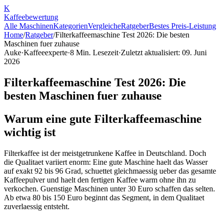
K
Kaffee
bewertung
Alle Maschinen
Kategorien
Vergleiche
Ratgeber
Bestes Preis-Leistung
Home
/
Ratgeber
/
Filterkaffeemaschine Test 2026: Die besten
Maschinen fuer zuhause
Auke
·
Kaffeeexperte
·
8
Min. Lesezeit
·
Zuletzt aktualisiert:
09. Juni
2026
Filterkaffeemaschine Test 2026: Die
besten Maschinen fuer zuhause
Warum eine gute Filterkaffeemaschine
wichtig ist
Filterkaffee ist der meistgetrunkene Kaffee in Deutschland. Doch
die Qualitaet variiert enorm: Eine gute Maschine haelt das Wasser
auf exakt 92 bis 96 Grad, schuettet gleichmaessig ueber das gesamte
Kaffeepulver und haelt den fertigen Kaffee warm ohne ihn zu
verkochen. Guenstige Maschinen unter 30 Euro schaffen das selten.
Ab etwa 80 bis 150 Euro beginnt das Segment, in dem Qualitaet
zuverlaessig entsteht.