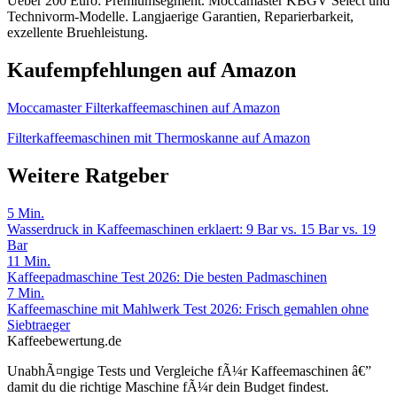
Ueber 200 Euro: Premiumsegment. Moccamaster KBGV Select und
Technivorm-Modelle. Langjaerige Garantien, Reparierbarkeit,
exzellente Bruehleistung.
Kaufempfehlungen auf Amazon
Moccamaster Filterkaffeemaschinen auf Amazon
Filterkaffeemaschinen mit Thermoskanne auf Amazon
Weitere Ratgeber
5
Min.
Wasserdruck in Kaffeemaschinen erklaert: 9 Bar vs. 15 Bar vs. 19
Bar
11
Min.
Kaffeepadmaschine Test 2026: Die besten Padmaschinen
7
Min.
Kaffeemaschine mit Mahlwerk Test 2026: Frisch gemahlen ohne
Siebtraeger
Kaffeebewertung.de
UnabhÃ¤ngige Tests und Vergleiche fÃ¼r Kaffeemaschinen â€”
damit du die richtige Maschine fÃ¼r dein Budget findest.