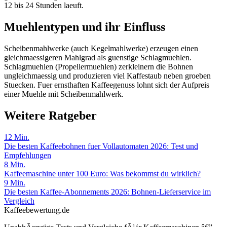
12 bis 24 Stunden laeuft.
Muehlentypen und ihr Einfluss
Scheibenmahlwerke (auch Kegelmahlwerke) erzeugen einen
gleichmaessigeren Mahlgrad als guenstige Schlagmuehlen.
Schlagmuehlen (Propellermuehlen) zerkleinern die Bohnen
ungleichmaessig und produzieren viel Kaffestaub neben groeben
Stuecken. Fuer ernsthaften Kaffeegenuss lohnt sich der Aufpreis
einer Muehle mit Scheibenmahlwerk.
Weitere Ratgeber
12
Min.
Die besten Kaffeebohnen fuer Vollautomaten 2026: Test und
Empfehlungen
8
Min.
Kaffeemaschine unter 100 Euro: Was bekommst du wirklich?
9
Min.
Die besten Kaffee-Abonnements 2026: Bohnen-Lieferservice im
Vergleich
Kaffeebewertung.de