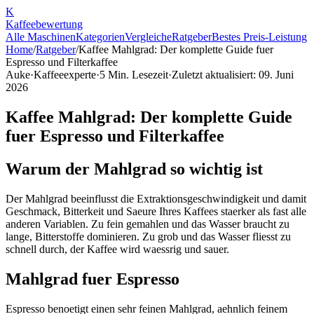
K
Kaffee
bewertung
Alle Maschinen
Kategorien
Vergleiche
Ratgeber
Bestes Preis-Leistung
Home
/
Ratgeber
/
Kaffee Mahlgrad: Der komplette Guide fuer
Espresso und Filterkaffee
Auke
·
Kaffeeexperte
·
5
Min. Lesezeit
·
Zuletzt aktualisiert:
09. Juni
2026
Kaffee Mahlgrad: Der komplette Guide
fuer Espresso und Filterkaffee
Warum der Mahlgrad so wichtig ist
Der Mahlgrad beeinflusst die Extraktionsgeschwindigkeit und damit
Geschmack, Bitterkeit und Saeure Ihres Kaffees staerker als fast alle
anderen Variablen. Zu fein gemahlen und das Wasser braucht zu
lange, Bitterstoffe dominieren. Zu grob und das Wasser fliesst zu
schnell durch, der Kaffee wird waessrig und sauer.
Mahlgrad fuer Espresso
Espresso benoetigt einen sehr feinen Mahlgrad, aehnlich feinem