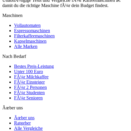
UnabhÃ¤ngige Tests und Vergleiche fÃ¼r Kaffeemaschinen â€”
damit du die richtige Maschine fÃ¼r dein Budget findest.
Maschinen
Vollautomaten
Espressomaschinen
Filterkaffeemaschinen
Kapselmaschinen
Alle Marken
Nach Bedarf
Bestes Preis-Leistung
Unter 100 Euro
FÃ¼r Milchkaffee
FÃ¼r Einsteiger
FÃ¼r 2 Personen
FÃ¼r Studenten
FÃ¼r Senioren
Ãœber uns
Ãœber uns
Ratgeber
Alle Vergleiche