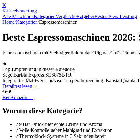
K
Kaffee
bewertung
Alle Maschinen
Kategorien
Vergleiche
Ratgeber
Bestes Preis-Leistung
Home
/
Kategorien
/
Espressomaschinen
Beste Espressomaschinen 2026: 
Espressomaschinen mit Siebträger liefern das Original-Café-Erlebnis z
★
Top-Empfehlung in dieser Kategorie
Sage Barista Express SES875BTR
Integriertes Mahlwerk, präzise Temperaturregelung: Barista-Qualität 
Detailtest lesen →
€
699
Bei Amazon →
Warum diese Kategorie?
✓
9 Bar Druck fuer echte Crema und Aroma
✓
Volle Kontrolle ueber Mahlgrad und Extraktion
✓
Thermoblock-Systeme in 3 Sekunden bereit