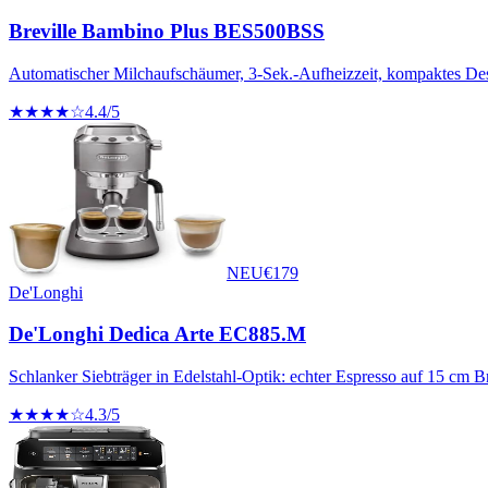
Breville Bambino Plus BES500BSS
Automatischer Milchaufschäumer, 3-Sek.-Aufheizzeit, kompaktes De
★★★★☆
4.4
/5
NEU
€
179
De'Longhi
De'Longhi Dedica Arte EC885.M
Schlanker Siebträger in Edelstahl-Optik: echter Espresso auf 15 cm Br
★★★★☆
4.3
/5