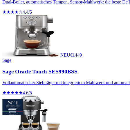
Dual-Boiler, automatisches Tampen, Sensor-Mahlwerk: die beste De'
★★★★☆
4.4
/5
NEU
€
1449
Sage
Sage Oracle Touch SES990BSS
Vollautomatischer Siebträger mit integriertem Mahlwerk und automa
★★★★★
4.6
/5