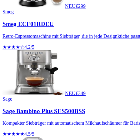
NEU
€
299
Smeg
Smeg ECF01RDEU
Retro-Espressomaschine mit Siebträger, die in jede Designküche passt
★★★★☆
4.2
/5
NEU
€
349
Sage
Sage Bambino Plus SES500BSS
Kompakter Siebträger mit automatischem Milchaufschäumer für Barista
★★★★★
4.5
/5