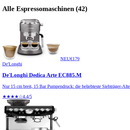
Alle
Espressomaschinen
(
42
)
NEU
€
179
De'Longhi
De'Longhi Dedica Arte EC885.M
Nur 15 cm breit, 15 Bar Pumpendruck: die beliebteste Siebträger-Alte
★★★★☆
4.4
/5