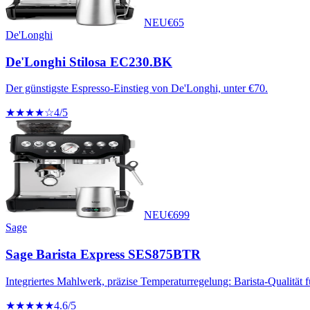
NEU
€
65
De'Longhi
De'Longhi Stilosa EC230.BK
Der günstigste Espresso-Einstieg von De'Longhi, unter €70.
★★★★☆
4
/5
NEU
€
699
Sage
Sage Barista Express SES875BTR
Integriertes Mahlwerk, präzise Temperaturregelung: Barista-Qualität 
★★★★★
4.6
/5