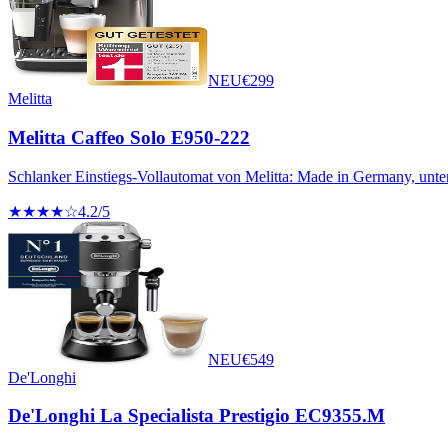
NEU
€
299
Melitta
Melitta Caffeo Solo E950-222
Schlanker Einstiegs-Vollautomat von Melitta: Made in Germany, unte
★★★★☆
4.2
/5
NEU
€
549
De'Longhi
De'Longhi La Specialista Prestigio EC9355.M