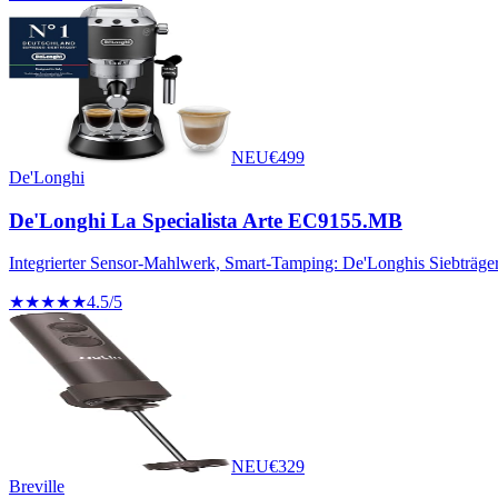
NEU
€
499
De'Longhi
De'Longhi La Specialista Arte EC9155.MB
Integrierter Sensor-Mahlwerk, Smart-Tamping: De'Longhis Siebträger
★★★★★
4.5
/5
NEU
€
329
Breville