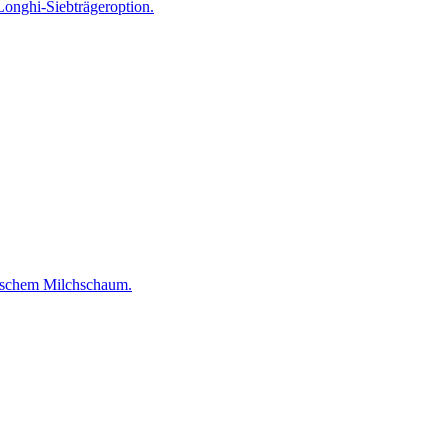
Longhi-Siebträgeroption.
tischem Milchschaum.