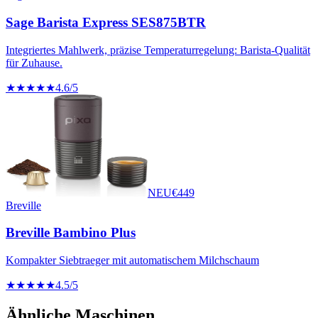
Sage Barista Express SES875BTR
Integriertes Mahlwerk, präzise Temperaturregelung: Barista-Qualität
für Zuhause.
★★★★★
4.6
/5
NEU
€
449
Breville
Breville Bambino Plus
Kompakter Siebtraeger mit automatischem Milchschaum
★★★★★
4.5
/5
Ähnliche Maschinen