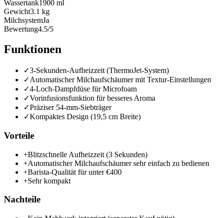
Wassertank
1900 ml
Gewicht
3.1 kg
Milchsystem
Ja
Bewertung
4.5/5
Funktionen
✓
3-Sekunden-Aufheizzeit (ThermoJet-System)
✓
Automatischer Milchaufschäumer mit Textur-Einstellungen
✓
4-Loch-Dampfdüse für Microfoam
✓
Vorinfusionsfunktion für besseres Aroma
✓
Präziser 54-mm-Siebträger
✓
Kompaktes Design (19,5 cm Breite)
Vorteile
+
Blitzschnelle Aufheizzeit (3 Sekunden)
+
Automatischer Milchaufschäumer sehr einfach zu bedienen
+
Barista-Qualität für unter €400
+
Sehr kompakt
Nachteile