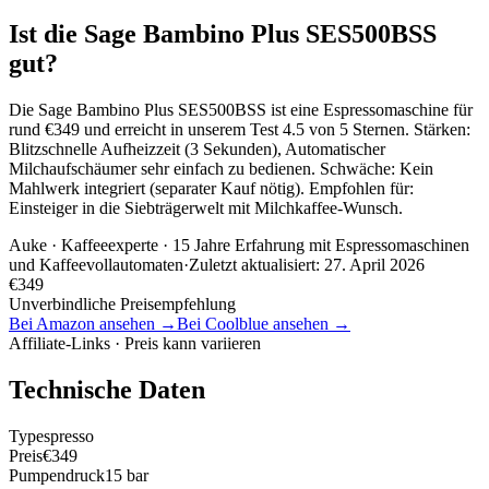
Ist die Sage Bambino Plus SES500BSS
gut?
Die Sage Bambino Plus SES500BSS ist eine Espressomaschine für
rund €349 und erreicht in unserem Test 4.5 von 5 Sternen. Stärken:
Blitzschnelle Aufheizzeit (3 Sekunden), Automatischer
Milchaufschäumer sehr einfach zu bedienen. Schwäche: Kein
Mahlwerk integriert (separater Kauf nötig). Empfohlen für:
Einsteiger in die Siebträgerwelt mit Milchkaffee-Wunsch.
Auke
· Kaffeeexperte · 15 Jahre Erfahrung mit Espressomaschinen
und Kaffeevollautomaten
·
Zuletzt aktualisiert:
27. April 2026
€
349
Unverbindliche Preisempfehlung
Bei Amazon ansehen →
Bei Coolblue ansehen →
Affiliate-Links · Preis kann variieren
Technische Daten
Typ
espresso
Preis
€349
Pumpendruck
15 bar