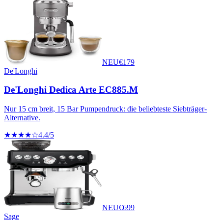
NEU
€
179
De'Longhi
De'Longhi Dedica Arte EC885.M
Nur 15 cm breit, 15 Bar Pumpendruck: die beliebteste Siebträger-
Alternative.
★★★★☆
4.4
/5
NEU
€
699
Sage