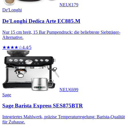
NEU
€
179
De'Longhi
De'Longhi Dedica Arte EC885.M
Nur 15 cm breit, 15 Bar Pumpendruck: die beliebteste Siebträger-
Alternative.
★★★★☆
4.4
/5
NEU
€
699
Sage
Sage Barista Express SES875BTR
Integriertes Mahlwerk, präzise Temperaturregelung: Barista-Qualität
für Zuhause.