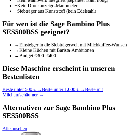
−
Kein Mahlwerk integriert (separater Kauf nötig)
−
Kein Druckanzeige-Manometer
−
Siebträger aus Kunststoff (kein Edelstahl)
Für wen ist die
Sage Bambino Plus
SES500BSS
geeignet?
→
Einsteiger in die Siebträgerwelt mit Milchkaffee-Wunsch
→
Kleine Küchen mit Barista-Ambitionen
→
Budget €300–€400
Diese Maschine erscheint in unseren
Bestenlisten
Beste unter 500 €
→
Beste unter 1.000 €
→
Beste mit
Milchaufschäumer
→
Alternativen zur
Sage Bambino Plus
SES500BSS
Alle ansehen