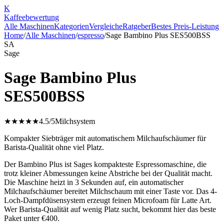
K
Kaffee
bewertung
Alle Maschinen
Kategorien
Vergleiche
Ratgeber
Bestes Preis-Leistung
Home
/
Alle Maschinen
/
espresso
/
Sage Bambino Plus SES500BSS
SA
Sage
Sage Bambino Plus
SES500BSS
★★★★★
4.5
/5
Milchsystem
Kompakter Siebträger mit automatischem Milchaufschäumer für
Barista-Qualität ohne viel Platz.
Der Bambino Plus ist Sages kompakteste Espressomaschine, die
trotz kleiner Abmessungen keine Abstriche bei der Qualität macht.
Die Maschine heizt in 3 Sekunden auf, ein automatischer
Milchaufschäumer bereitet Milchschaum mit einer Taste vor. Das 4-
Loch-Dampfdüsensystem erzeugt feinen Microfoam für Latte Art.
Wer Barista-Qualität auf wenig Platz sucht, bekommt hier das beste
Paket unter €400.