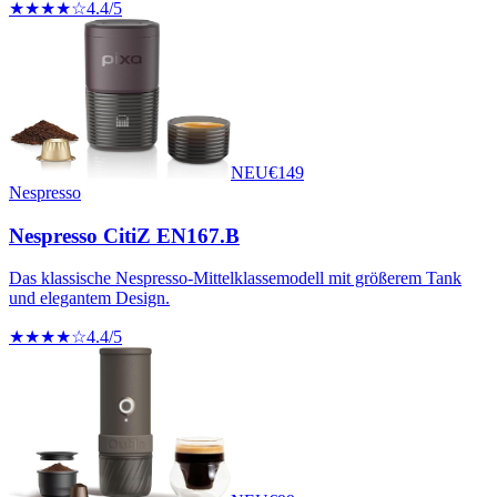
★★★★☆
4.4
/5
NEU
€
149
Nespresso
Nespresso CitiZ EN167.B
Das klassische Nespresso-Mittelklassemodell mit größerem Tank
und elegantem Design.
★★★★☆
4.4
/5