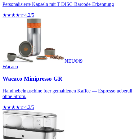
Personalisierte Kapseln mit T-DISC-Barcode-Erkennung
★★★★☆
4.2
/5
NEU
€
49
Wacaco
Wacaco Minipresso GR
Handhebelmaschine fuer gemahlenen Kaffee — Espresso ueberall
ohne Strom.
★★★★☆
4.2
/5