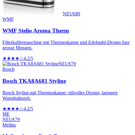
NEU
€
89
WMF
WMF Stelio Aroma Therm
Filterkaffeemaschine mit Thermoskanne und Edelstahl-Design fuer
grosse Mengen.
★★★★☆
4.2
/5
NEU
€
79
Bosch
Bosch TKA8A681 Styline
Bosch Styline mit Thermoskanne: stilvolles Design, laengere
Warmhaltezeit.
★★★★☆
4.2
/5
ME
NEU
€
79
Melitta