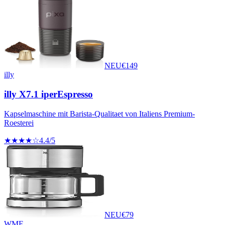
NEU
€
149
illy
illy X7.1 iperEspresso
Kapselmaschine mit Barista-Qualitaet von Italiens Premium-
Roesterei
★★★★☆
4.4
/5
NEU
€
79
WMF