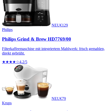
NEU
€
129
Philips
Philips Grind & Brew HD7769/00
Filterkaffeemaschine mit integriertem Mahlwerk: frisch gemahlen,
direkt gebrüht.
★★★★☆
4.2
/5
NEU
€
79
Krups