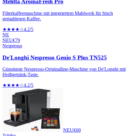
Melitta AromaFresh Pro
Filterkaffeemaschine mit integriertem Mahlwerk für frisch
gemahlenen Kaffee.
★★★★☆
4.2
/5
NE
NEU
€
79
Nespresso
De'Longhi Nespresso Genio S Plus TN525
Günstigste Nespresso-Originalline-Maschine von De'Longhi mit
Heißgetränk-Taste.
★★★★☆
4.2
/5
NEU
€
69
Tchibo