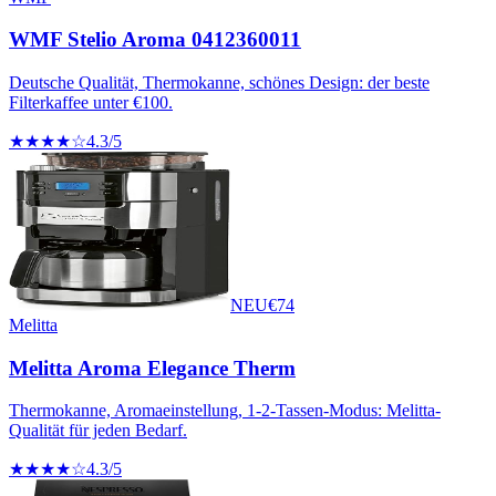
WMF Stelio Aroma 0412360011
Deutsche Qualität, Thermokanne, schönes Design: der beste
Filterkaffee unter €100.
★★★★☆
4.3
/5
NEU
€
74
Melitta
Melitta Aroma Elegance Therm
Thermokanne, Aromaeinstellung, 1-2-Tassen-Modus: Melitta-
Qualität für jeden Bedarf.
★★★★☆
4.3
/5