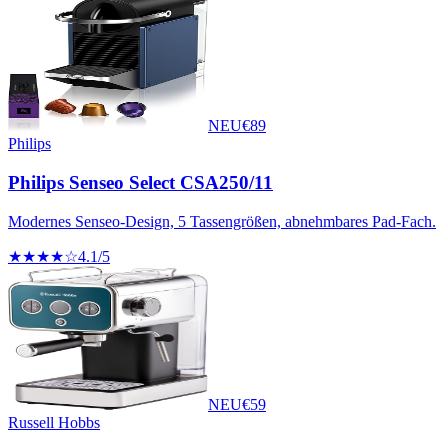
NEU
€
89
Philips
Philips Senseo Select CSA250/11
Modernes Senseo-Design, 5 Tassengrößen, abnehmbares Pad-Fach.
★★★★☆
4.1
/5
NEU
€
59
Russell Hobbs