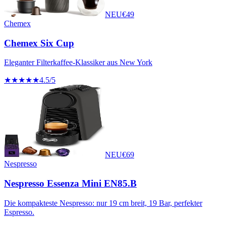
NEU
€
49
Chemex
Chemex Six Cup
Eleganter Filterkaffee-Klassiker aus New York
★★★★★
4.5
/5
NEU
€
69
Nespresso
Nespresso Essenza Mini EN85.B
Die kompakteste Nespresso: nur 19 cm breit, 19 Bar, perfekter
Espresso.