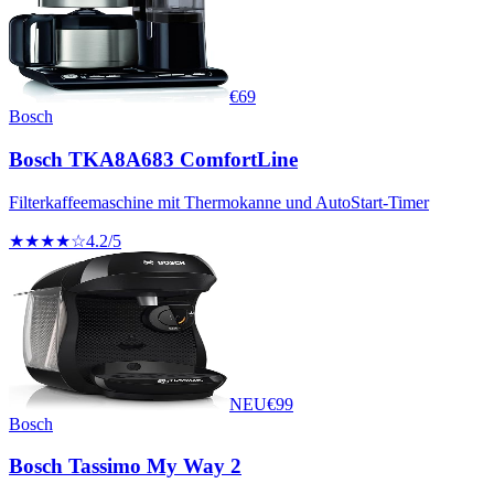
€
69
Bosch
Bosch TKA8A683 ComfortLine
Filterkaffeemaschine mit Thermokanne und AutoStart-Timer
★★★★☆
4.2
/5
NEU
€
99
Bosch
Bosch Tassimo My Way 2