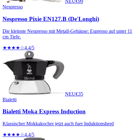
NEU
€
99
Nespresso
Nespresso Pixie EN127.B (De'Longhi)
Die kleinste Nespresso mit Metall-Gehäuse: Espresso auf unter 11
cm Tiefe.
★★★★☆
4.4
/5
NEU
€
35
Bialetti
Bialetti Moka Express Induction
Klassischer Mokkakocher jetzt auch fuer Induktionsherd
★★★★☆
4.4
/5