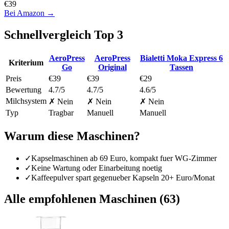
€
39
Bei Amazon →
Schnellvergleich Top
3
AeroPress
AeroPress
Bialetti Moka Express 6
Kriterium
Go
Original
Tassen
Preis
€39
€39
€29
Bewertung
4.7/5
4.7/5
4.6/5
Milchsystem
✗ Nein
✗ Nein
✗ Nein
Typ
Tragbar
Manuell
Manuell
Warum diese Maschinen?
✓
Kapselmaschinen ab 69 Euro, kompakt fuer WG-Zimmer
✓
Keine Wartung oder Einarbeitung noetig
✓
Kaffeepulver spart gegenueber Kapseln 20+ Euro/Monat
Alle empfohlenen Maschinen (
63
)