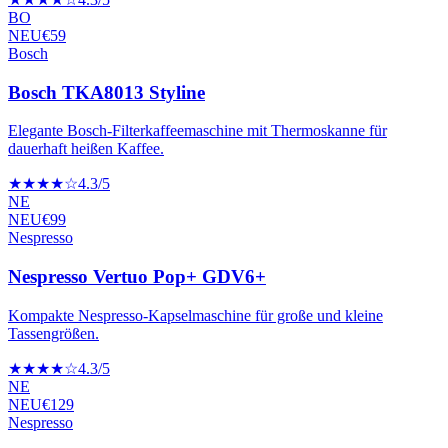
BO
NEU
€
59
Bosch
Bosch TKA8013 Styline
Elegante Bosch-Filterkaffeemaschine mit Thermoskanne für
dauerhaft heißen Kaffee.
★★★★☆
4.3
/5
NE
NEU
€
99
Nespresso
Nespresso Vertuo Pop+ GDV6+
Kompakte Nespresso-Kapselmaschine für große und kleine
Tassengrößen.
★★★★☆
4.3
/5
NE
NEU
€
129
Nespresso