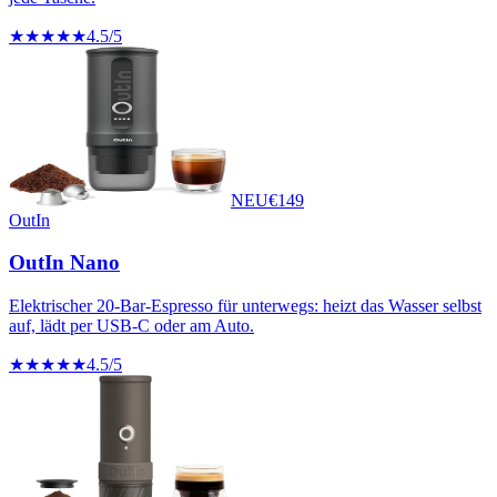
★★★★★
4.5
/5
NEU
€
149
OutIn
OutIn Nano
Elektrischer 20-Bar-Espresso für unterwegs: heizt das Wasser selbst
auf, lädt per USB-C oder am Auto.
★★★★★
4.5
/5