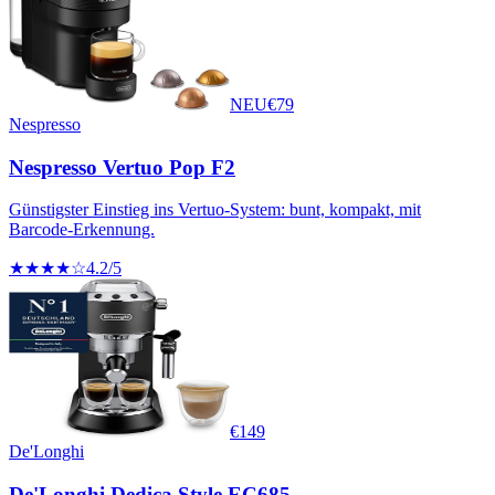
NEU
€
79
Nespresso
Nespresso Vertuo Pop F2
Günstigster Einstieg ins Vertuo-System: bunt, kompakt, mit
Barcode-Erkennung.
★★★★☆
4.2
/5
€
149
De'Longhi
De'Longhi Dedica Style EC685