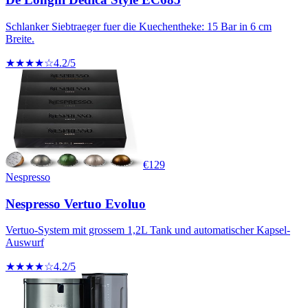
Schlanker Siebtraeger fuer die Kuechentheke: 15 Bar in 6 cm
Breite.
★★★★☆
4.2
/5
€
129
Nespresso
Nespresso Vertuo Evoluo
Vertuo-System mit grossem 1,2L Tank und automatischer Kapsel-
Auswurf
★★★★☆
4.2
/5