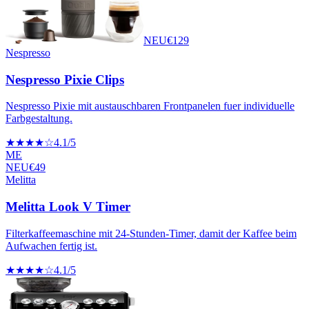
NEU
€
129
Nespresso
Nespresso Pixie Clips
Nespresso Pixie mit austauschbaren Frontpanelen fuer individuelle
Farbgestaltung.
★★★★☆
4.1
/5
ME
NEU
€
49
Melitta
Melitta Look V Timer
Filterkaffeemaschine mit 24-Stunden-Timer, damit der Kaffee beim
Aufwachen fertig ist.
★★★★☆
4.1
/5