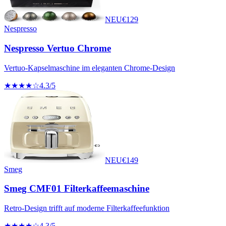
NEU
€
129
Nespresso
Nespresso Vertuo Chrome
Vertuo-Kapselmaschine im eleganten Chrome-Design
★★★★☆
4.3
/5
NEU
€
149
Smeg
Smeg CMF01 Filterkaffeemaschine
Retro-Design trifft auf moderne Filterkaffeefunktion
★★★★☆
4.3
/5