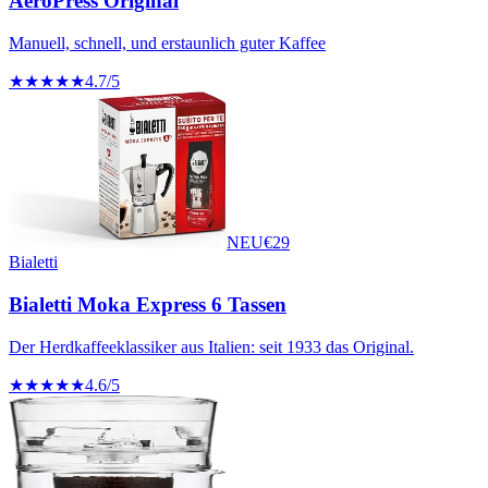
AeroPress Original
Manuell, schnell, und erstaunlich guter Kaffee
★★★★★
4.7
/5
NEU
€
29
Bialetti
Bialetti Moka Express 6 Tassen
Der Herdkaffeeklassiker aus Italien: seit 1933 das Original.
★★★★★
4.6
/5