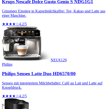
Krups Nescafé Dolce Gusto Genio S NDG1G1
Günstiger Einstieg in Kapselmilchkaffee: Tee, Kakao und Latte aus
einer Maschine.
★★★★☆
4.2
/5
NEU
€
129
Philips
Philips Senseo Latte Duo HD6570/00
Senseo mit integriertem Milchbehälter: Café au Lait und Latte auf
Knopfdruck.
★★★★☆
4.2
/5