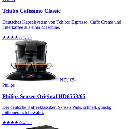
Tchibo Cafissimo Classic
Deutsches Kapselsystem von Tchibo: Espresso, Caffè Crema und
Filterkaffee aus einer Maschine.
★★★★☆
4.1
/5
NEU
€
54
Philips
Philips Senseo Original HD6553/65
Der deutsche Kaffeeklassiker: Senseo-Pads, schnell, günstig,
millionenfach bewährt.
★★★★☆
4.1
/5