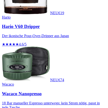
NEU
€
19
Hario
Hario V60 Dripper
Der ikonische Pour-Over-Dripper aus Japan
★★★★★
4.6
/5
NEU
€
74
Wacaco
Wacaco Nanopresso
18 Bar manueller Espresso unterwegs: kein Strom nötig, passt in
jede Tasche.