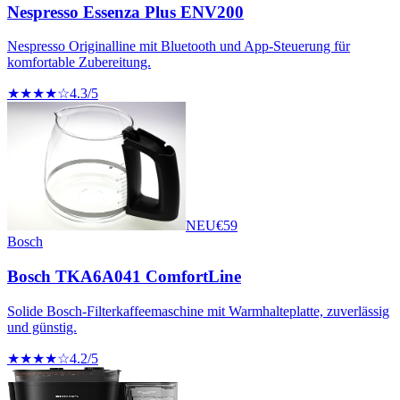
Nespresso Essenza Plus ENV200
Nespresso Originalline mit Bluetooth und App-Steuerung für
komfortable Zubereitung.
★★★★☆
4.3
/5
NEU
€
59
Bosch
Bosch TKA6A041 ComfortLine
Solide Bosch-Filterkaffeemaschine mit Warmhalteplatte, zuverlässig
und günstig.
★★★★☆
4.2
/5