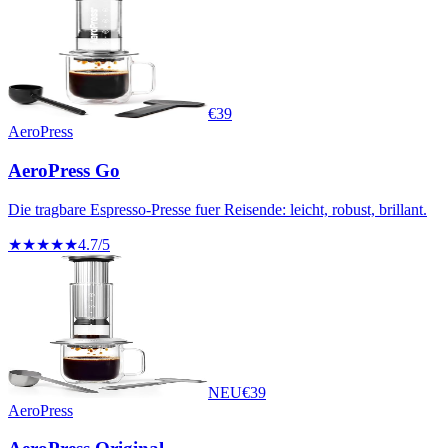
€
39
AeroPress
AeroPress Go
Die tragbare Espresso-Presse fuer Reisende: leicht, robust, brillant.
★★★★★
4.7
/5
NEU
€
39
AeroPress