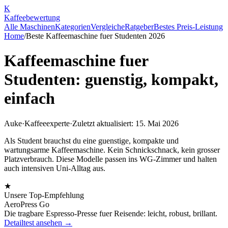
K
Kaffee
bewertung
Alle Maschinen
Kategorien
Vergleiche
Ratgeber
Bestes Preis-Leistung
Home
/
Beste Kaffeemaschine fuer Studenten 2026
Kaffeemaschine fuer
Studenten: guenstig, kompakt,
einfach
Auke
·
Kaffeeexperte
·
Zuletzt aktualisiert: 15. Mai 2026
Als Student brauchst du eine guenstige, kompakte und
wartungsarme Kaffeemaschine. Kein Schnickschnack, kein grosser
Platzverbrauch. Diese Modelle passen ins WG-Zimmer und halten
auch intensiven Uni-Alltag aus.
★
Unsere Top-Empfehlung
AeroPress Go
Die tragbare Espresso-Presse fuer Reisende: leicht, robust, brillant.
Detailtest ansehen →