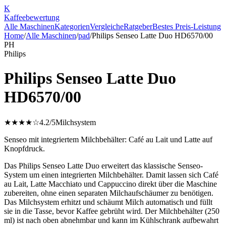
K
Kaffee
bewertung
Alle Maschinen
Kategorien
Vergleiche
Ratgeber
Bestes Preis-Leistung
Home
/
Alle Maschinen
/
pad
/
Philips Senseo Latte Duo HD6570/00
PH
Philips
Philips Senseo Latte Duo
HD6570/00
★★★★☆
4.2
/5
Milchsystem
Senseo mit integriertem Milchbehälter: Café au Lait und Latte auf
Knopfdruck.
Das Philips Senseo Latte Duo erweitert das klassische Senseo-
System um einen integrierten Milchbehälter. Damit lassen sich Café
au Lait, Latte Macchiato und Cappuccino direkt über die Maschine
zubereiten, ohne einen separaten Milchaufschäumer zu benötigen.
Das Milchsystem erhitzt und schäumt Milch automatisch und füllt
sie in die Tasse, bevor Kaffee gebrüht wird. Der Milchbehälter (250
ml) ist nach oben abnehmbar und kann im Kühlschrank aufbewahrt