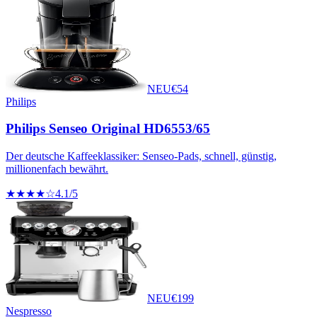
NEU
€
54
Philips
Philips Senseo Original HD6553/65
Der deutsche Kaffeeklassiker: Senseo-Pads, schnell, günstig,
millionenfach bewährt.
★★★★☆
4.1
/5
NEU
€
199
Nespresso