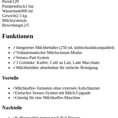
Preis
€129
Pumpendruck
1 bar
Wassertank
900 ml
Gewicht
2.5 kg
Milchsystem
Ja
Bewertung
4.2/5
Funktionen
✓
Integrierter Milchbehälter (250 ml, kühlschrankkompatibel)
✓
Vollautomatischer Milchschaum-Modus
✓
Senseo-Pad-System
✓
3 Getränke: Kaffee, Café au Lait, Latte Macchiato
✓
Milchbehälter abnehmbar für einfache Reinigung
Vorteile
+
Milchkaffee-Varianten ohne externen Aufschäumer
+
Einfaches Senseo-System mit Milch-Upgrade
+
Günstig für eine Milchkaffee-Maschine
Nachteile
−
Kaffeequalität immer noch Pad-Niveau