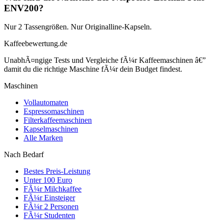
ENV200?
Nur 2 Tassengrößen. Nur Originalline-Kapseln.
Kaffeebewertung.de
UnabhÃ¤ngige Tests und Vergleiche fÃ¼r Kaffeemaschinen â€”
damit du die richtige Maschine fÃ¼r dein Budget findest.
Maschinen
Vollautomaten
Espressomaschinen
Filterkaffeemaschinen
Kapselmaschinen
Alle Marken
Nach Bedarf
Bestes Preis-Leistung
Unter 100 Euro
FÃ¼r Milchkaffee
FÃ¼r Einsteiger
FÃ¼r 2 Personen
FÃ¼r Studenten