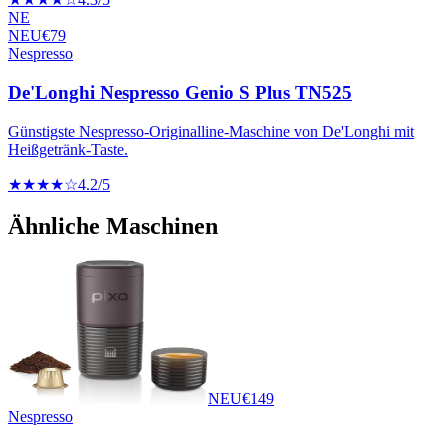
NE
NEU
€
79
Nespresso
De'Longhi Nespresso Genio S Plus TN525
Günstigste Nespresso-Originalline-Maschine von De'Longhi mit
Heißgetränk-Taste.
★★★★☆
4.2
/5
Ähnliche Maschinen
NEU
€
149
Nespresso