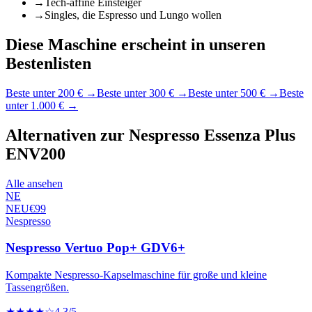
→
Tech-affine Einsteiger
→
Singles, die Espresso und Lungo wollen
Diese Maschine erscheint in unseren
Bestenlisten
Beste unter 200 €
→
Beste unter 300 €
→
Beste unter 500 €
→
Beste
unter 1.000 €
→
Alternativen zur
Nespresso Essenza Plus
ENV200
Alle ansehen
NE
NEU
€
99
Nespresso
Nespresso Vertuo Pop+ GDV6+
Kompakte Nespresso-Kapselmaschine für große und kleine
Tassengrößen.
★★★★☆
4.3
/5