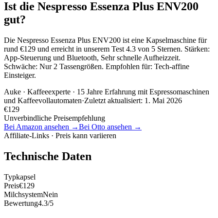
Ist die Nespresso Essenza Plus ENV200
gut?
Die Nespresso Essenza Plus ENV200 ist eine Kapselmaschine für
rund €129 und erreicht in unserem Test 4.3 von 5 Sternen. Stärken:
App-Steuerung und Bluetooth, Sehr schnelle Aufheizzeit.
Schwäche: Nur 2 Tassengrößen. Empfohlen für: Tech-affine
Einsteiger.
Auke
· Kaffeeexperte · 15 Jahre Erfahrung mit Espressomaschinen
und Kaffeevollautomaten
·
Zuletzt aktualisiert:
1. Mai 2026
€
129
Unverbindliche Preisempfehlung
Bei Amazon ansehen →
Bei Otto ansehen →
Affiliate-Links · Preis kann variieren
Technische Daten
Typ
kapsel
Preis
€129
Milchsystem
Nein
Bewertung
4.3/5