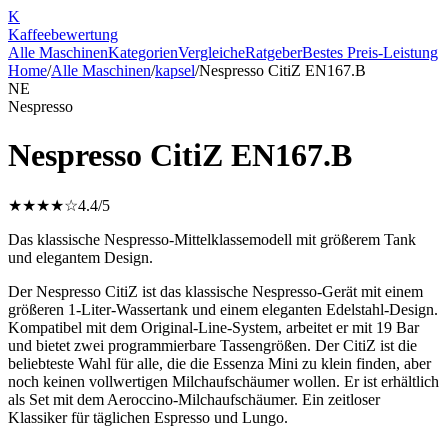
K
Kaffee
bewertung
Alle Maschinen
Kategorien
Vergleiche
Ratgeber
Bestes Preis-Leistung
Home
/
Alle Maschinen
/
kapsel
/
Nespresso CitiZ EN167.B
NE
Nespresso
Nespresso CitiZ EN167.B
★★★★☆
4.4
/5
Das klassische Nespresso-Mittelklassemodell mit größerem Tank
und elegantem Design.
Der Nespresso CitiZ ist das klassische Nespresso-Gerät mit einem
größeren 1-Liter-Wassertank und einem eleganten Edelstahl-Design.
Kompatibel mit dem Original-Line-System, arbeitet er mit 19 Bar
und bietet zwei programmierbare Tassengrößen. Der CitiZ ist die
beliebteste Wahl für alle, die die Essenza Mini zu klein finden, aber
noch keinen vollwertigen Milchaufschäumer wollen. Er ist erhältlich
als Set mit dem Aeroccino-Milchaufschäumer. Ein zeitloser
Klassiker für täglichen Espresso und Lungo.