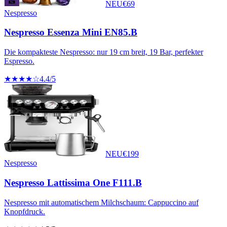
NEU
€
69
Nespresso
Nespresso Essenza Mini EN85.B
Die kompakteste Nespresso: nur 19 cm breit, 19 Bar, perfekter
Espresso.
★★★★☆
4.4
/5
NEU
€
199
Nespresso
Nespresso Lattissima One F111.B
Nespresso mit automatischem Milchschaum: Cappuccino auf
Knopfdruck.