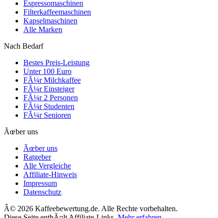
Espressomaschinen
Filterkaffeemaschinen
Kapselmaschinen
Alle Marken
Nach Bedarf
Bestes Preis-Leistung
Unter 100 Euro
FÃ¼r Milchkaffee
FÃ¼r Einsteiger
FÃ¼r 2 Personen
FÃ¼r Studenten
FÃ¼r Senioren
Ãœber uns
Ãœber uns
Ratgeber
Alle Vergleiche
Affiliate-Hinweis
Impressum
Datenschutz
Â©
2026
Kaffeebewertung.de. Alle Rechte vorbehalten.
Diese Seite enthÃ¤lt Affiliate-Links.
Mehr erfahren
.