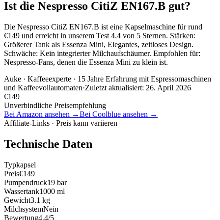
Ist die Nespresso CitiZ EN167.B gut?
Die Nespresso CitiZ EN167.B ist eine Kapselmaschine für rund
€149 und erreicht in unserem Test 4.4 von 5 Sternen. Stärken:
Größerer Tank als Essenza Mini, Elegantes, zeitloses Design.
Schwäche: Kein integrierter Milchaufschäumer. Empfohlen für:
Nespresso-Fans, denen die Essenza Mini zu klein ist.
Auke
· Kaffeeexperte · 15 Jahre Erfahrung mit Espressomaschinen
und Kaffeevollautomaten
·
Zuletzt aktualisiert:
26. April 2026
€
149
Unverbindliche Preisempfehlung
Bei Amazon ansehen →
Bei Coolblue ansehen →
Affiliate-Links · Preis kann variieren
Technische Daten
Typ
kapsel
Preis
€149
Pumpendruck
19 bar
Wassertank
1000 ml
Gewicht
3.1 kg
Milchsystem
Nein
Bewertung
4.4/5