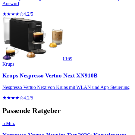
Auswurf
★★★★☆
4.2
/5
€
169
Krups
Krups Nespresso Vertuo Next XN910B
Nespresso Vertuo Next von Krups mit WLAN und App-Steuerung
★★★★☆
4.2
/5
Passende Ratgeber
5
Min.