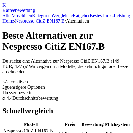
K
Kaffee
bewertung
Alle Maschinen
Kategorien
Vergleiche
Ratgeber
Bestes Preis-Leistung
Home
/
Nespresso CitiZ EN167.B
/
Alternativen
Beste Alternativen zur
Nespresso CitiZ EN167.B
Du suchst eine Alternative zur
Nespresso CitiZ EN167.B
(
149
EUR,
4.4
/5)? Wir zeigen dir
3
Modelle, die aehnlich gut oder besser
abschneiden.
3
Alternativen
2
guenstigere Optionen
1
besser bewertet
⌀
4.4
Durchschnittsbewertung
Schnellvergleich
Modell
Preis
Bewertung
Milchsystem
Nespresso CitiZ EN167.B