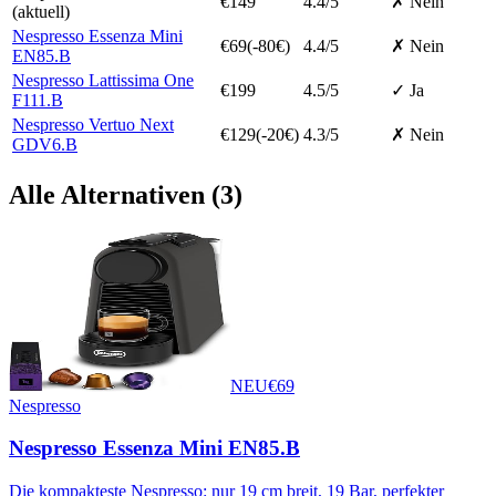
€
149
4.4
/5
✗ Nein
(aktuell)
Nespresso Essenza Mini
€
69
(-
80
€)
4.4
/5
✗ Nein
EN85.B
Nespresso Lattissima One
€
199
4.5
/5
✓ Ja
F111.B
Nespresso Vertuo Next
€
129
(-
20
€)
4.3
/5
✗ Nein
GDV6.B
Alle Alternativen (
3
)
NEU
€
69
Nespresso
Nespresso Essenza Mini EN85.B
Die kompakteste Nespresso: nur 19 cm breit, 19 Bar, perfekter