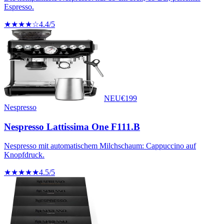
Espresso.
★★★★☆
4.4
/5
NEU
€
199
Nespresso
Nespresso Lattissima One F111.B
Nespresso mit automatischem Milchschaum: Cappuccino auf
Knopfdruck.
★★★★★
4.5
/5