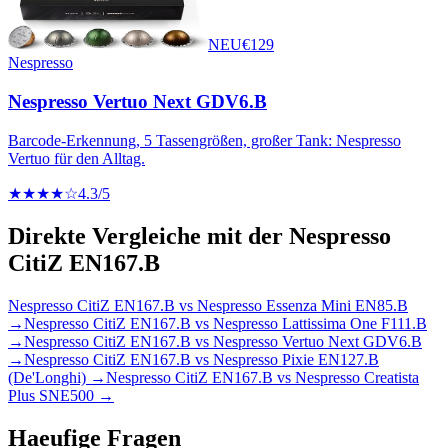
NEU
€
129
Nespresso
Nespresso Vertuo Next GDV6.B
Barcode-Erkennung, 5 Tassengrößen, großer Tank: Nespresso
Vertuo für den Alltag.
★★★★☆
4.3
/5
Direkte Vergleiche mit der
Nespresso
CitiZ EN167.B
Nespresso CitiZ EN167.B
vs
Nespresso Essenza Mini EN85.B
→
Nespresso CitiZ EN167.B
vs
Nespresso Lattissima One F111.B
→
Nespresso CitiZ EN167.B
vs
Nespresso Vertuo Next GDV6.B
→
Nespresso CitiZ EN167.B
vs
Nespresso Pixie EN127.B
(De'Longhi)
→
Nespresso CitiZ EN167.B
vs
Nespresso Creatista
Plus SNE500
→
Haeufige Fragen