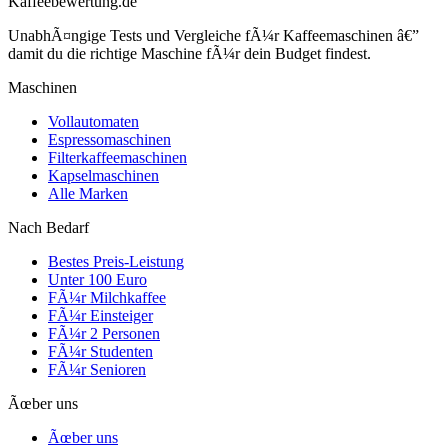
Kaffeebewertung.de
UnabhÃ¤ngige Tests und Vergleiche fÃ¼r Kaffeemaschinen â€”
damit du die richtige Maschine fÃ¼r dein Budget findest.
Maschinen
Vollautomaten
Espressomaschinen
Filterkaffeemaschinen
Kapselmaschinen
Alle Marken
Nach Bedarf
Bestes Preis-Leistung
Unter 100 Euro
FÃ¼r Milchkaffee
FÃ¼r Einsteiger
FÃ¼r 2 Personen
FÃ¼r Studenten
FÃ¼r Senioren
Ãœber uns
Ãœber uns