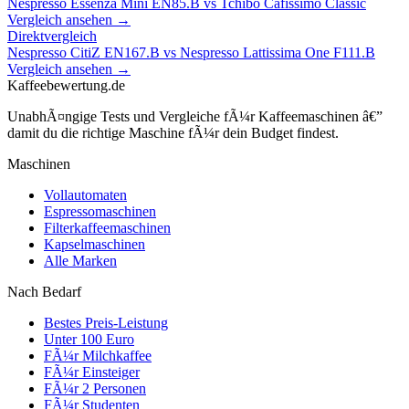
Nespresso Essenza Mini EN85.B
vs
Tchibo Cafissimo Classic
Vergleich ansehen →
Direktvergleich
Nespresso CitiZ EN167.B
vs
Nespresso Lattissima One F111.B
Vergleich ansehen →
Kaffeebewertung.de
UnabhÃ¤ngige Tests und Vergleiche fÃ¼r Kaffeemaschinen â€”
damit du die richtige Maschine fÃ¼r dein Budget findest.
Maschinen
Vollautomaten
Espressomaschinen
Filterkaffeemaschinen
Kapselmaschinen
Alle Marken
Nach Bedarf
Bestes Preis-Leistung
Unter 100 Euro
FÃ¼r Milchkaffee
FÃ¼r Einsteiger
FÃ¼r 2 Personen
FÃ¼r Studenten