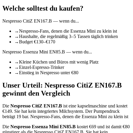
Welche solltest du kaufen?
Nespresso CitiZ EN167.B
— wenn du...
→
Nespresso-Fans, denen die Essenza Mini zu klein ist
→
Haushalte, die regelmäßig 3–5 Tassen täglich trinken
→
Budget €130–€170
Nespresso Essenza Mini EN85.B
— wenn du...
→
Kleine Küchen und Büros mit wenig Platz
→
Einzel-Espresso-Trinker
→
Einstieg in Nespresso unter €80
Unser Urteil:
Nespresso CitiZ EN167.B
gewinnt den Vergleich
Die
Nespresso CitiZ EN167.B
ist
eine kapselmaschine
und kostet
€
149
.
Sie hat kein integriertes Milchsystem.
Der Pumpendruck
beträgt 19 bar.
Nespresso-Fans, denen die Essenza Mini zu klein ist
Die
Nespresso Essenza Mini EN85.B
kostet €
69
und ist damit €80
günstiger als die Nespresso CitiZ EN167.B
.
Sie hat kein