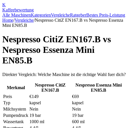
K
Kaffee
bewertung
Alle Maschinen
Kategorien
Vergleiche
Ratgeber
Bestes Preis-Leistung
Home
/
Vergleiche
/
Nespresso CitiZ EN167.B
vs
Nespresso Essenza
Mini EN85.B
Nespresso CitiZ EN167.B
vs
Nespresso Essenza Mini
EN85.B
Direkter Vergleich: Welche Maschine ist die richtige Wahl fuer dich?
Nespresso CitiZ
Nespresso Essenza Mini
Merkmal
EN167.B
EN85.B
Preis
€149
€69
Typ
kapsel
kapsel
Milchsystem
Nein
Nein
Pumpendruck
19 bar
19 bar
Wassertank
1000 ml
600 ml
Bewertung
4.4/5
4.4/5