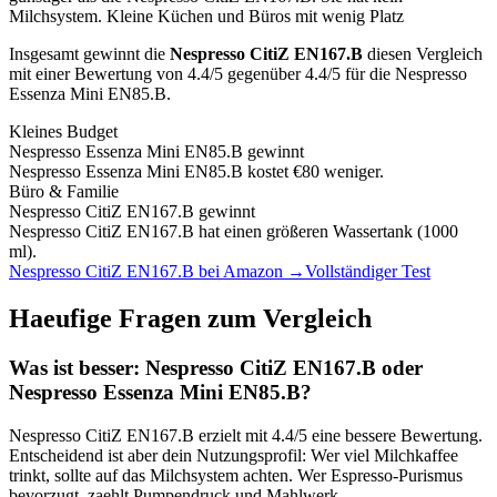
Milchsystem.
Kleine Küchen und Büros mit wenig Platz
Insgesamt gewinnt die
Nespresso CitiZ EN167.B
diesen Vergleich
mit einer Bewertung von
4.4
/5 gegenüber
4.4
/5 für die
Nespresso
Essenza Mini EN85.B
.
Kleines Budget
Nespresso Essenza Mini EN85.B
gewinnt
Nespresso Essenza Mini EN85.B kostet €80 weniger.
Büro & Familie
Nespresso CitiZ EN167.B
gewinnt
Nespresso CitiZ EN167.B hat einen größeren Wassertank (1000
ml).
Nespresso CitiZ EN167.B
bei Amazon →
Vollständiger Test
Haeufige Fragen zum Vergleich
Was ist besser:
Nespresso CitiZ EN167.B
oder
Nespresso Essenza Mini EN85.B
?
Nespresso CitiZ EN167.B
erzielt mit
4.4
/5 eine bessere Bewertung.
Entscheidend ist aber dein Nutzungsprofil: Wer viel Milchkaffee
trinkt, sollte auf das Milchsystem achten. Wer Espresso-Purismus
bevorzugt, zaehlt Pumpendruck und Mahlwerk.