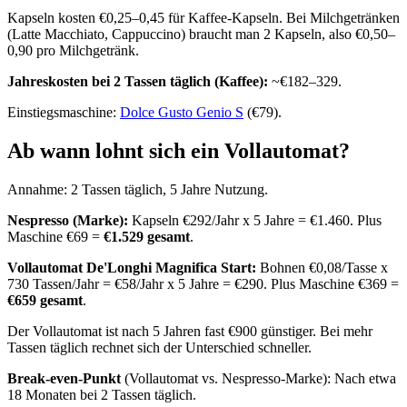
Kapseln kosten €0,25–0,45 für Kaffee-Kapseln. Bei Milchgetränken
(Latte Macchiato, Cappuccino) braucht man 2 Kapseln, also €0,50–
0,90 pro Milchgetränk.
Jahreskosten bei 2 Tassen täglich (Kaffee):
~€182–329.
Einstiegsmaschine:
Dolce Gusto Genio S
(€79).
Ab wann lohnt sich ein Vollautomat?
Annahme: 2 Tassen täglich, 5 Jahre Nutzung.
Nespresso (Marke):
Kapseln €292/Jahr x 5 Jahre = €1.460. Plus
Maschine €69 =
€1.529 gesamt
.
Vollautomat De'Longhi Magnifica Start:
Bohnen €0,08/Tasse x
730 Tassen/Jahr = €58/Jahr x 5 Jahre = €290. Plus Maschine €369 =
€659 gesamt
.
Der Vollautomat ist nach 5 Jahren fast €900 günstiger. Bei mehr
Tassen täglich rechnet sich der Unterschied schneller.
Break-even-Punkt
(Vollautomat vs. Nespresso-Marke): Nach etwa
18 Monaten bei 2 Tassen täglich.