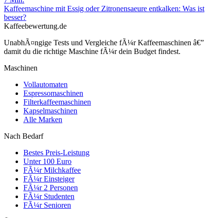
Kaffeemaschine mit Essig oder Zitronensaeure entkalken: Was ist
besser?
Kaffeebewertung.de
UnabhÃ¤ngige Tests und Vergleiche fÃ¼r Kaffeemaschinen â€”
damit du die richtige Maschine fÃ¼r dein Budget findest.
Maschinen
Vollautomaten
Espressomaschinen
Filterkaffeemaschinen
Kapselmaschinen
Alle Marken
Nach Bedarf
Bestes Preis-Leistung
Unter 100 Euro
FÃ¼r Milchkaffee
FÃ¼r Einsteiger
FÃ¼r 2 Personen
FÃ¼r Studenten
FÃ¼r Senioren