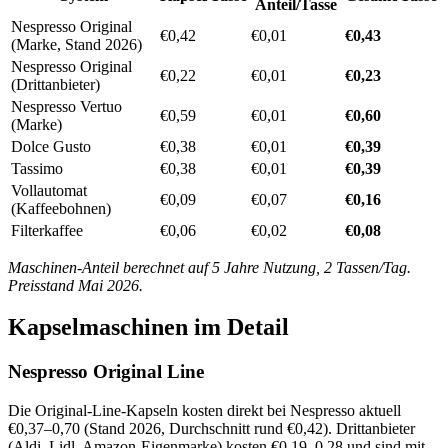
Anteil/Tasse
Nespresso Original
€0,42
€0,01
€0,43
(Marke, Stand 2026)
Nespresso Original
€0,22
€0,01
€0,23
(Drittanbieter)
Nespresso Vertuo
€0,59
€0,01
€0,60
(Marke)
Dolce Gusto
€0,38
€0,01
€0,39
Tassimo
€0,38
€0,01
€0,39
Vollautomat
€0,09
€0,07
€0,16
(Kaffeebohnen)
Filterkaffee
€0,06
€0,02
€0,08
Maschinen-Anteil berechnet auf 5 Jahre Nutzung, 2 Tassen/Tag.
Preisstand Mai 2026.
Kapselmaschinen im Detail
Nespresso Original Line
Die Original-Line-Kapseln kosten direkt bei Nespresso aktuell
€0,37–0,70 (Stand 2026, Durchschnitt rund €0,42). Drittanbieter
(Aldi, Lidl, Amazon-Eigenmarke) kosten €0,19–0,28 und sind mit