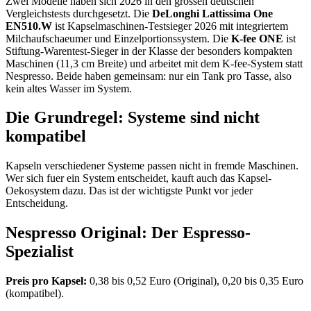
Zwei Modelle haben sich 2026 in den grossen deutschen
Vergleichstests durchgesetzt. Die
DeLonghi Lattissima One
EN510.W
ist Kapselmaschinen-Testsieger 2026 mit integriertem
Milchaufschaeumer und Einzelportionssystem. Die
K-fee ONE
ist
Stiftung-Warentest-Sieger in der Klasse der besonders kompakten
Maschinen (11,3 cm Breite) und arbeitet mit dem K-fee-System statt
Nespresso. Beide haben gemeinsam: nur ein Tank pro Tasse, also
kein altes Wasser im System.
Die Grundregel: Systeme sind nicht
kompatibel
Kapseln verschiedener Systeme passen nicht in fremde Maschinen.
Wer sich fuer ein System entscheidet, kauft auch das Kapsel-
Oekosystem dazu. Das ist der wichtigste Punkt vor jeder
Entscheidung.
Nespresso Original: Der Espresso-
Spezialist
Preis pro Kapsel:
0,38 bis 0,52 Euro (Original), 0,20 bis 0,35 Euro
(kompatibel).