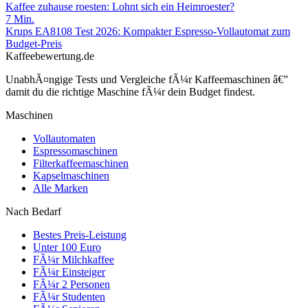
Kaffee zuhause roesten: Lohnt sich ein Heimroester?
7
Min.
Krups EA8108 Test 2026: Kompakter Espresso-Vollautomat zum
Budget-Preis
Kaffeebewertung.de
UnabhÃ¤ngige Tests und Vergleiche fÃ¼r Kaffeemaschinen â€”
damit du die richtige Maschine fÃ¼r dein Budget findest.
Maschinen
Vollautomaten
Espressomaschinen
Filterkaffeemaschinen
Kapselmaschinen
Alle Marken
Nach Bedarf
Bestes Preis-Leistung
Unter 100 Euro
FÃ¼r Milchkaffee
FÃ¼r Einsteiger
FÃ¼r 2 Personen
FÃ¼r Studenten