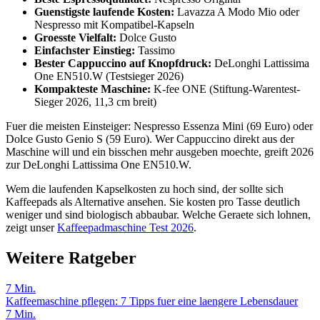
Guenstigste laufende Kosten:
Lavazza A Modo Mio oder
Nespresso mit Kompatibel-Kapseln
Groesste Vielfalt:
Dolce Gusto
Einfachster Einstieg:
Tassimo
Bester Cappuccino auf Knopfdruck:
DeLonghi Lattissima
One EN510.W (Testsieger 2026)
Kompakteste Maschine:
K-fee ONE (Stiftung-Warentest-
Sieger 2026, 11,3 cm breit)
Fuer die meisten Einsteiger: Nespresso Essenza Mini (69 Euro) oder
Dolce Gusto Genio S (59 Euro). Wer Cappuccino direkt aus der
Maschine will und ein bisschen mehr ausgeben moechte, greift 2026
zur DeLonghi Lattissima One EN510.W.
Wem die laufenden Kapselkosten zu hoch sind, der sollte sich
Kaffeepads als Alternative ansehen. Sie kosten pro Tasse deutlich
weniger und sind biologisch abbaubar. Welche Geraete sich lohnen,
zeigt unser
Kaffeepadmaschine Test 2026
.
Weitere Ratgeber
7
Min.
Kaffeemaschine pflegen: 7 Tipps fuer eine laengere Lebensdauer
7
Min.