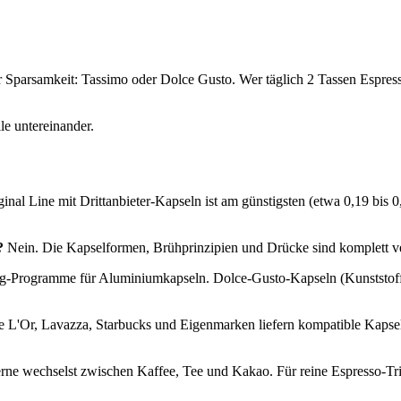
r Sparsamkeit: Tassimo oder Dolce Gusto. Wer täglich 2 Tassen Espresso
le untereinander.
nal Line mit Drittanbieter-Kapseln ist am günstigsten (etwa 0,19 bis 0
?
Nein. Die Kapselformen, Brühprinzipien und Drücke sind komplett ve
g-Programme für Aluminiumkapseln. Dolce-Gusto-Kapseln (Kunststoff) s
ie L'Or, Lavazza, Starbucks und Eigenmarken liefern kompatible Kapse
rne wechselst zwischen Kaffee, Tee und Kakao. Für reine Espresso-Trin