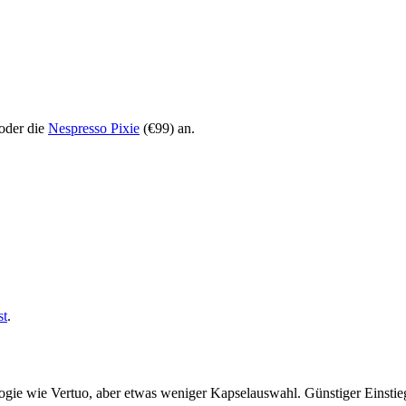
oder die
Nespresso Pixie
(€99) an.
st
.
logie wie Vertuo, aber etwas weniger Kapselauswahl. Günstiger Einsti