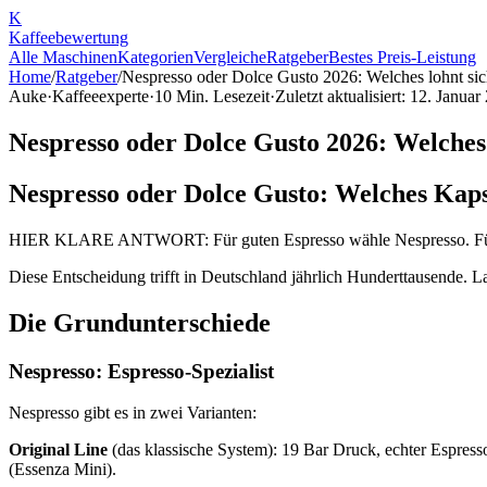
K
Kaffee
bewertung
Alle Maschinen
Kategorien
Vergleiche
Ratgeber
Bestes Preis-Leistung
Home
/
Ratgeber
/
Nespresso oder Dolce Gusto 2026: Welches lohnt si
Auke
·
Kaffeeexperte
·
10
Min. Lesezeit
·
Zuletzt aktualisiert:
12. Januar
Nespresso oder Dolce Gusto 2026: Welches 
Nespresso oder Dolce Gusto: Welches Kaps
HIER KLARE ANTWORT: Für guten Espresso wähle Nespresso. Für Getr
Diese Entscheidung trifft in Deutschland jährlich Hunderttausende. L
Die Grundunterschiede
Nespresso: Espresso-Spezialist
Nespresso gibt es in zwei Varianten:
Original Line
(das klassische System): 19 Bar Druck, echter Espres
(Essenza Mini).