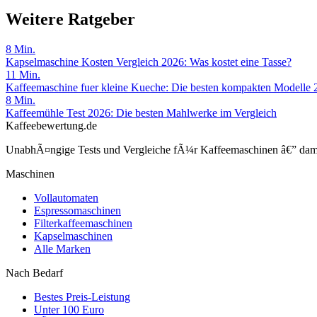
Weitere Ratgeber
8
Min.
Kapselmaschine Kosten Vergleich 2026: Was kostet eine Tasse?
11
Min.
Kaffeemaschine fuer kleine Kueche: Die besten kompakten Modelle 
8
Min.
Kaffeemühle Test 2026: Die besten Mahlwerke im Vergleich
Kaffeebewertung.de
UnabhÃ¤ngige Tests und Vergleiche fÃ¼r Kaffeemaschinen â€” damit 
Maschinen
Vollautomaten
Espressomaschinen
Filterkaffeemaschinen
Kapselmaschinen
Alle Marken
Nach Bedarf
Bestes Preis-Leistung
Unter 100 Euro