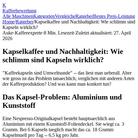
K
Kaffee
bewertung
Alle Maschinen
Kategorien
Vergleiche
Ratgeber
Bestes Preis-Leistung
Home
/
Ratgeber
/
Kapselkaffee und Nachhaltigkeit: Wie schlimm sind
Kapseln wirklich?
Auke
·
Kaffeeexperte
·
8
Min. Lesezeit
·
Zuletzt aktualisiert:
27. April
2026
Kapselkaffee und Nachhaltigkeit: Wie
schlimm sind Kapseln wirklich?
"Kaffeekapseln sind Umweltsunde" -- das liest man ueberall. Aber
wie gross ist das Problem tatsaechlich, verglichen mit anderen Arten
der Kaffeeproduktion? Und was kann man konkret tun?
Das Kapsel-Problem: Aluminium und
Kunststoff
Eine Nespresso-Originalkapsel besteht hauptsaechlich aus
Aluminium mit einem Kunststoff-Foliendeckel. Sie wiegt ca. 3
Gramm. Bei 6 Kapseln taeglich macht das ca. 18 Gramm
Kapselmuell pro Tag -- 6,5 kg pro Jahr.