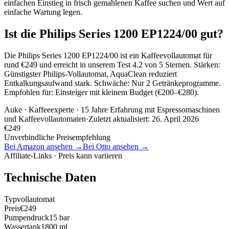
einfachen Einstieg in frisch gemahlenen Kaffee suchen und Wert auf
einfache Wartung legen.
Ist die Philips Series 1200 EP1224/00 gut?
Die Philips Series 1200 EP1224/00 ist ein Kaffeevollautomat für
rund €249 und erreicht in unserem Test 4.2 von 5 Sternen. Stärken:
Günstigster Philips-Vollautomat, AquaClean reduziert
Entkalkungsaufwand stark. Schwäche: Nur 2 Getränkeprogramme.
Empfohlen für: Einsteiger mit kleinem Budget (€200–€280).
Auke
· Kaffeeexperte · 15 Jahre Erfahrung mit Espressomaschinen
und Kaffeevollautomaten
·
Zuletzt aktualisiert:
26. April 2026
€
249
Unverbindliche Preisempfehlung
Bei Amazon ansehen →
Bei Otto ansehen →
Affiliate-Links · Preis kann variieren
Technische Daten
Typ
vollautomat
Preis
€249
Pumpendruck
15 bar
Wassertank
1800 ml