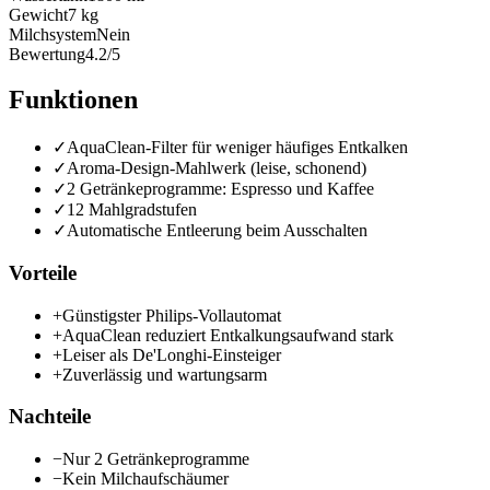
Gewicht
7 kg
Milchsystem
Nein
Bewertung
4.2/5
Funktionen
✓
AquaClean-Filter für weniger häufiges Entkalken
✓
Aroma-Design-Mahlwerk (leise, schonend)
✓
2 Getränkeprogramme: Espresso und Kaffee
✓
12 Mahlgradstufen
✓
Automatische Entleerung beim Ausschalten
Vorteile
+
Günstigster Philips-Vollautomat
+
AquaClean reduziert Entkalkungsaufwand stark
+
Leiser als De'Longhi-Einsteiger
+
Zuverlässig und wartungsarm
Nachteile
−
Nur 2 Getränkeprogramme
−
Kein Milchaufschäumer