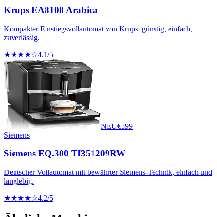
Krups EA8108 Arabica
Kompakter Einstiegsvollautomat von Krups: günstig, einfach,
zuverlässig.
★★★★☆
4.1
/5
NEU
€
399
Siemens
Siemens EQ.300 TI351209RW
Deutscher Vollautomat mit bewährter Siemens-Technik, einfach und
langlebig.
★★★★☆
4.2
/5