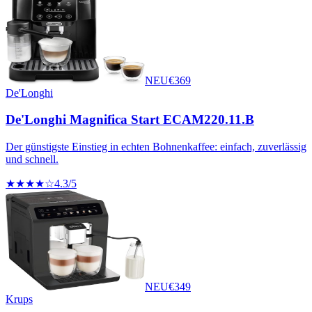
NEU
€
369
De'Longhi
De'Longhi Magnifica Start ECAM220.11.B
Der günstigste Einstieg in echten Bohnenkaffee: einfach, zuverlässig
und schnell.
★★★★☆
4.3
/5
NEU
€
349
Krups