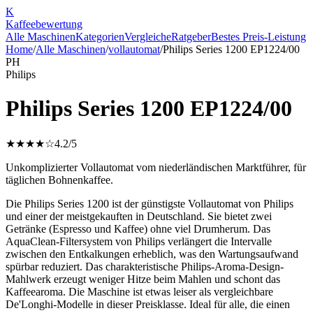
K
Kaffee
bewertung
Alle Maschinen
Kategorien
Vergleiche
Ratgeber
Bestes Preis-Leistung
Home
/
Alle Maschinen
/
vollautomat
/
Philips Series 1200 EP1224/00
PH
Philips
Philips Series 1200 EP1224/00
★★★★☆
4.2
/5
Unkomplizierter Vollautomat vom niederländischen Marktführer, für
täglichen Bohnenkaffee.
Die Philips Series 1200 ist der günstigste Vollautomat von Philips
und einer der meistgekauften in Deutschland. Sie bietet zwei
Getränke (Espresso und Kaffee) ohne viel Drumherum. Das
AquaClean-Filtersystem von Philips verlängert die Intervalle
zwischen den Entkalkungen erheblich, was den Wartungsaufwand
spürbar reduziert. Das charakteristische Philips-Aroma-Design-
Mahlwerk erzeugt weniger Hitze beim Mahlen und schont das
Kaffeearoma. Die Maschine ist etwas leiser als vergleichbare
De'Longhi-Modelle in dieser Preisklasse. Ideal für alle, die einen