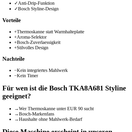
✓
Anti-Drip-Funktion
✓
Bosch Styline-Design
Vorteile
+
Thermoskanne statt Warmhalteplatte
+
Aroma-Selektor
+
Bosch-Zuverlaessigkeit
+
Stilvolles Design
Nachteile
−
Kein integriertes Mahlwerk
−
Kein Timer
Für wen ist die
Bosch TKA8A681 Styline
geeignet?
→
Wer Thermoskanne unter EUR 90 sucht
→
Bosch-Markenfans
→
Haushalte ohne Mahlwerk-Bedarf
Diese Maschine erscheint in unseren