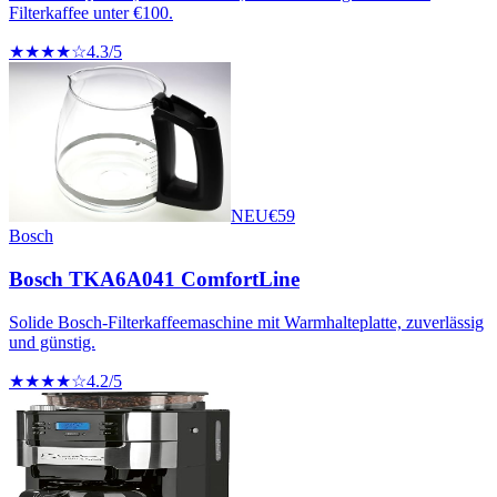
Filterkaffee unter €100.
★★★★☆
4.3
/5
NEU
€
59
Bosch
Bosch TKA6A041 ComfortLine
Solide Bosch-Filterkaffeemaschine mit Warmhalteplatte, zuverlässig
und günstig.
★★★★☆
4.2
/5