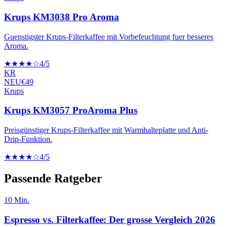
Krups KM3038 Pro Aroma
Guenstigster Krups-Filterkaffee mit Vorbefeuchtung fuer besseres
Aroma.
★★★★☆
4
/5
KR
NEU
€
49
Krups
Krups KM3057 ProAroma Plus
Preisgünstiger Krups-Filterkaffee mit Warmhalteplatte und Anti-
Drip-Funktion.
★★★★☆
4
/5
Passende Ratgeber
10
Min.
Espresso vs. Filterkaffee: Der grosse Vergleich 2026