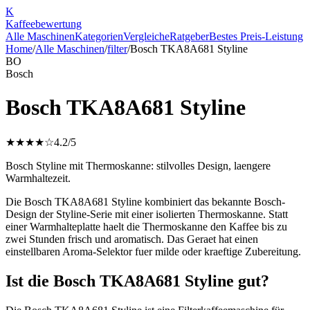
K
Kaffee
bewertung
Alle Maschinen
Kategorien
Vergleiche
Ratgeber
Bestes Preis-Leistung
Home
/
Alle Maschinen
/
filter
/
Bosch TKA8A681 Styline
BO
Bosch
Bosch TKA8A681 Styline
★★★★☆
4.2
/5
Bosch Styline mit Thermoskanne: stilvolles Design, laengere
Warmhaltezeit.
Die Bosch TKA8A681 Styline kombiniert das bekannte Bosch-
Design der Styline-Serie mit einer isolierten Thermoskanne. Statt
einer Warmhalteplatte haelt die Thermoskanne den Kaffee bis zu
zwei Stunden frisch und aromatisch. Das Geraet hat einen
einstellbaren Aroma-Selektor fuer milde oder kraeftige Zubereitung.
Ist die Bosch TKA8A681 Styline gut?