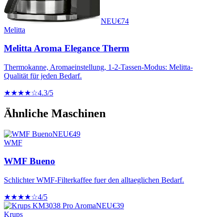
NEU
€
74
Melitta
Melitta Aroma Elegance Therm
Thermokanne, Aromaeinstellung, 1-2-Tassen-Modus: Melitta-
Qualität für jeden Bedarf.
★★★★☆
4.3
/5
Ähnliche Maschinen
NEU
€
49
WMF
WMF Bueno
Schlichter WMF-Filterkaffee fuer den alltaeglichen Bedarf.
★★★★☆
4
/5
NEU
€
39
Krups