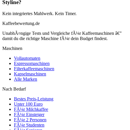
Styline?
Kein integriertes Mahlwerk. Kein Timer.
Kaffeebewertung.de
UnabhÃ¤ngige Tests und Vergleiche fÃ¼r Kaffeemaschinen â€”
damit du die richtige Maschine fÃ¼r dein Budget findest.
Maschinen
Vollautomaten
Espressomaschinen
Filterkaffeemaschinen
Kapselmaschinen
Alle Marken
Nach Bedarf
Bestes Preis-Leistung
Unter 100 Euro
FÃ¼r Milchkaffee
FÃ¼r Einsteiger
FÃ¼r 2 Personen
FÃ¼r Studenten