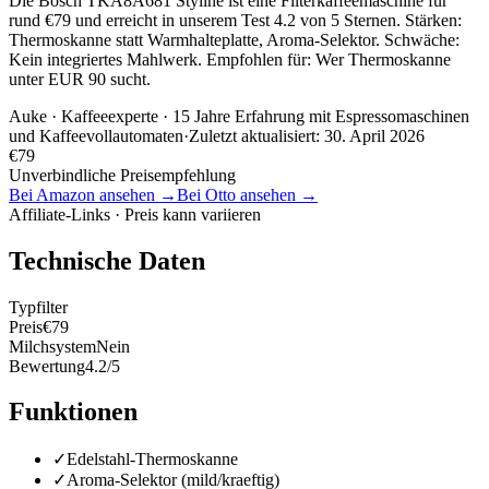
Die Bosch TKA8A681 Styline ist eine Filterkaffeemaschine für
rund €79 und erreicht in unserem Test 4.2 von 5 Sternen. Stärken:
Thermoskanne statt Warmhalteplatte, Aroma-Selektor. Schwäche:
Kein integriertes Mahlwerk. Empfohlen für: Wer Thermoskanne
unter EUR 90 sucht.
Auke
· Kaffeeexperte · 15 Jahre Erfahrung mit Espressomaschinen
und Kaffeevollautomaten
·
Zuletzt aktualisiert:
30. April 2026
€
79
Unverbindliche Preisempfehlung
Bei Amazon ansehen →
Bei Otto ansehen →
Affiliate-Links · Preis kann variieren
Technische Daten
Typ
filter
Preis
€79
Milchsystem
Nein
Bewertung
4.2/5
Funktionen
✓
Edelstahl-Thermoskanne
✓
Aroma-Selektor (mild/kraeftig)