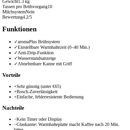
Gewicht
1.3 kg
Tassen pro Brühvorgang
10
Milchsystem
Nein
Bewertung
4.2/5
Funktionen
✓
aromaPlus Brühsystem
✓
Einstellbare Warmhaltezeit (0–40 Min.)
✓
Anti-Drip-Funktion
✓
Wasserstandsanzeige
✓
Abnehmbare Kanne mit Griff
Vorteile
+
Sehr günstig (unter €65)
+
Bosch-Zuverlässigkeit
+
Einfache, fehlerresistente Bedienung
Nachteile
−
Kein Timer oder Display
−
Glaskanne: Warmhalteplatte macht Kaffee nach 20 Min.
bitter