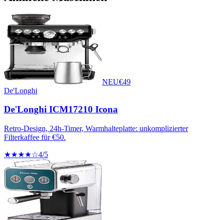
NEU
€
49
De'Longhi
De'Longhi ICM17210 Icona
Retro-Design, 24h-Timer, Warmhalteplatte: unkomplizierter
Filterkaffee für €50.
★★★★☆
4
/5