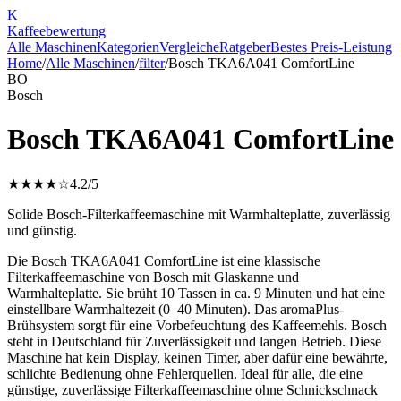
K
Kaffee
bewertung
Alle Maschinen
Kategorien
Vergleiche
Ratgeber
Bestes Preis-Leistung
Home
/
Alle Maschinen
/
filter
/
Bosch TKA6A041 ComfortLine
BO
Bosch
Bosch TKA6A041 ComfortLine
★★★★☆
4.2
/5
Solide Bosch-Filterkaffeemaschine mit Warmhalteplatte, zuverlässig
und günstig.
Die Bosch TKA6A041 ComfortLine ist eine klassische
Filterkaffeemaschine von Bosch mit Glaskanne und
Warmhalteplatte. Sie brüht 10 Tassen in ca. 9 Minuten und hat eine
einstellbare Warmhaltezeit (0–40 Minuten). Das aromaPlus-
Brühsystem sorgt für eine Vorbefeuchtung des Kaffeemehls. Bosch
steht in Deutschland für Zuverlässigkeit und langen Betrieb. Diese
Maschine hat kein Display, keinen Timer, aber dafür eine bewährte,
schlichte Bedienung ohne Fehlerquellen. Ideal für alle, die eine
günstige, zuverlässige Filterkaffeemaschine ohne Schnickschnack