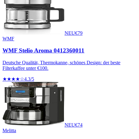
NEU
€
79
WMF
WMF Stelio Aroma 0412360011
Deutsche Qualität, Thermokanne, schönes Design: der beste
Filterkaffee unter €100.
★★★★☆
4.3
/5
NEU
€
74
Melitta