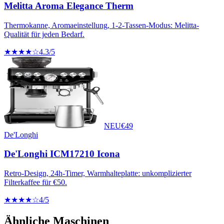
Melitta Aroma Elegance Therm
Thermokanne, Aromaeinstellung, 1-2-Tassen-Modus: Melitta-
Qualität für jeden Bedarf.
★★★★☆
4.3
/5
NEU
€
49
De'Longhi
De'Longhi ICM17210 Icona
Retro-Design, 24h-Timer, Warmhalteplatte: unkomplizierter
Filterkaffee für €50.
★★★★☆
4
/5
Ähnliche Maschinen