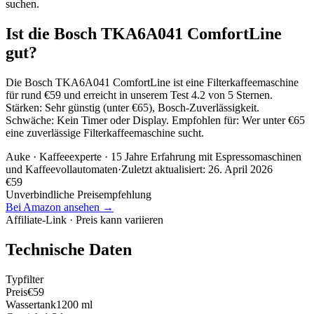
suchen.
Ist die Bosch TKA6A041 ComfortLine
gut?
Die Bosch TKA6A041 ComfortLine ist eine Filterkaffeemaschine
für rund €59 und erreicht in unserem Test 4.2 von 5 Sternen.
Stärken: Sehr günstig (unter €65), Bosch-Zuverlässigkeit.
Schwäche: Kein Timer oder Display. Empfohlen für: Wer unter €65
eine zuverlässige Filterkaffeemaschine sucht.
Auke
· Kaffeeexperte · 15 Jahre Erfahrung mit Espressomaschinen
und Kaffeevollautomaten
·
Zuletzt aktualisiert:
26. April 2026
€
59
Unverbindliche Preisempfehlung
Bei Amazon ansehen →
Affiliate-Link · Preis kann variieren
Technische Daten
Typ
filter
Preis
€59
Wassertank
1200 ml