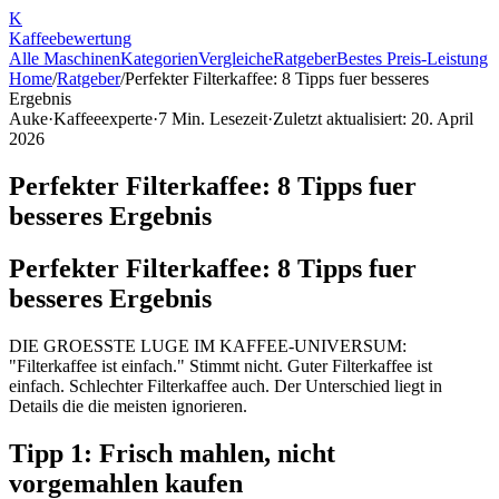
K
Kaffee
bewertung
Alle Maschinen
Kategorien
Vergleiche
Ratgeber
Bestes Preis-Leistung
Home
/
Ratgeber
/
Perfekter Filterkaffee: 8 Tipps fuer besseres
Ergebnis
Auke
·
Kaffeeexperte
·
7
Min. Lesezeit
·
Zuletzt aktualisiert:
20. April
2026
Perfekter Filterkaffee: 8 Tipps fuer
besseres Ergebnis
Perfekter Filterkaffee: 8 Tipps fuer
besseres Ergebnis
DIE GROESSTE LUGE IM KAFFEE-UNIVERSUM:
"Filterkaffee ist einfach." Stimmt nicht. Guter Filterkaffee ist
einfach. Schlechter Filterkaffee auch. Der Unterschied liegt in
Details die die meisten ignorieren.
Tipp 1: Frisch mahlen, nicht
vorgemahlen kaufen