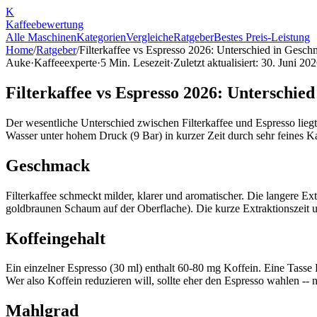
K
Kaffee
bewertung
Alle Maschinen
Kategorien
Vergleiche
Ratgeber
Bestes Preis-Leistung
Home
/
Ratgeber
/
Filterkaffee vs Espresso 2026: Unterschied in Gesc
Auke
·
Kaffeeexperte
·
5
Min. Lesezeit
·
Zuletzt aktualisiert:
30. Juni 20
Filterkaffee vs Espresso 2026: Unterschie
Der wesentliche Unterschied zwischen Filterkaffee und Espresso liegt
Wasser unter hohem Druck (9 Bar) in kurzer Zeit durch sehr feines 
Geschmack
Filterkaffee schmeckt milder, klarer und aromatischer. Die langere Ext
goldbraunen Schaum auf der Oberflache). Die kurze Extraktionszeit 
Koffeingehalt
Ein einzelner Espresso (30 ml) enthalt 60-80 mg Koffein. Eine Tasse F
Wer also Koffein reduzieren will, sollte eher den Espresso wahlen -- nic
Mahlgrad