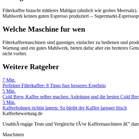
Filterkaffee braucht mittleres Mahlgut (ahnlich wie grobes Meersalz
Mahlwerk keinen guten Espresso produziert -- Supermarkt-Espressopu
Welche Maschine fur wen
Filterkaffeemaschinen sind gunstiger, einfacher zu bedienen und pro
Wartung und ein gutes Mahlwerk, bieten dafur aber ein breiteres Ge
nicht vorbei.
Weitere Ratgeber
7
Min.
Perfekter Filterkaffee: 8 Tipps fuer besseres Ergebnis
5
Min.
Cold Brew Kaffee selber machen: Anleitung und die besten Cold Br
5
Min.
Kaffeebohnen richtig lagern: So bleibt der Kaffee laenger frisch
Kaffeebewertung.de
UnabhÃ¤ngige Tests und Vergleiche fÃ¼r Kaffeemaschinen â€” damit 
Maschinen