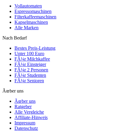
Vollautomaten
Espressomaschinen
Filterkaffeemaschinen
Kapselmaschinen
Alle Marken
Nach Bedarf
Bestes Preis-Leistung
Unter 100 Euro
FÃ¼r Milchkaffee
FÃ¼r Einsteiger
FÃ¼r 2 Personen
FÃ¼r Studenten
FÃ¼r Senioren
Ãœber uns
Ãœber uns
Ratgeber
Alle Vergleiche
Affiliate-Hinweis
Impressum
Datenschutz