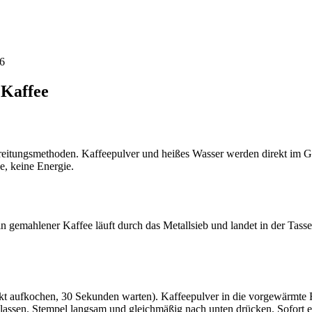
26
 Kaffee
bereitungsmethoden. Kaffeepulver und heißes Wasser werden direkt im G
e, keine Energie.
n gemahlener Kaffee läuft durch das Metallsieb und landet in der Tass
nkt aufkochen, 30 Sekunden warten). Kaffeepulver in die vorgewärmte
sen. Stempel langsam und gleichmäßig nach unten drücken. Sofort eins