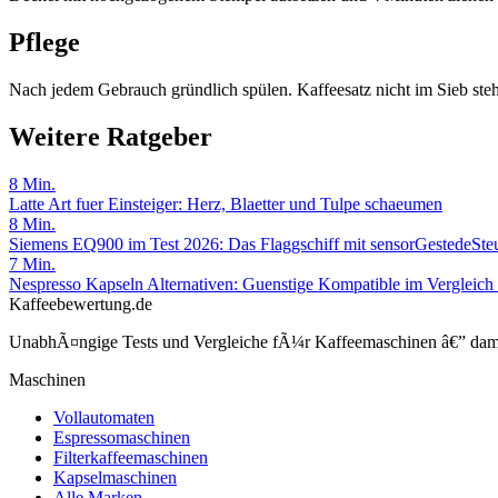
Pflege
Nach jedem Gebrauch gründlich spülen. Kaffeesatz nicht im Sieb stehe
Weitere Ratgeber
8
Min.
Latte Art fuer Einsteiger: Herz, Blaetter und Tulpe schaeumen
8
Min.
Siemens EQ900 im Test 2026: Das Flaggschiff mit sensorGestedeSte
7
Min.
Nespresso Kapseln Alternativen: Guenstige Kompatible im Vergleich
Kaffeebewertung.de
UnabhÃ¤ngige Tests und Vergleiche fÃ¼r Kaffeemaschinen â€” damit 
Maschinen
Vollautomaten
Espressomaschinen
Filterkaffeemaschinen
Kapselmaschinen
Alle Marken