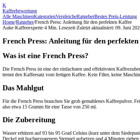
K
Kaffee
bewertung
Alle Maschinen
Kategorien
Vergleiche
Ratgeber
Bestes Preis-Leistung
Home
/
Ratgeber
/
French Press: Anleitung für den perfekten Kaffee
Auke
·
Kaffeeexperte
·
4
Min. Lesezeit
·
Zuletzt aktualisiert:
09. Juni 20
French Press: Anleitung für den perfekten
Was ist eine French Press?
Die French Press ist eine der einfachsten und effektivsten Kaffeezu
trennt den Kaffeesatz vom fertigen Kaffee. Kein Filter, keine Maschin
Das Mahlgut
Für die French Press brauchen Sie grob gemahlenes Kaffeepulver. Fei
also etwa 15 Gramm für eine Tasse von 250 ml.
Die Zubereitung
Wasser erhitzen auf 93 bis 95 Grad Celsius (kurz unter dem Siedepu
Deckel mit hochgezogenem Stempel aufsetzen und 4 Minuten ziehen las