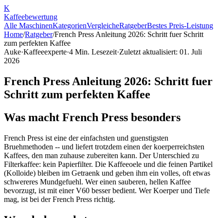
K
Kaffee
bewertung
Alle Maschinen
Kategorien
Vergleiche
Ratgeber
Bestes Preis-Leistung
Home
/
Ratgeber
/
French Press Anleitung 2026: Schritt fuer Schritt
zum perfekten Kaffee
Auke
·
Kaffeeexperte
·
4
Min. Lesezeit
·
Zuletzt aktualisiert:
01. Juli
2026
French Press Anleitung 2026: Schritt fuer
Schritt zum perfekten Kaffee
Was macht French Press besonders
French Press ist eine der einfachsten und guenstigsten
Bruehmethoden -- und liefert trotzdem einen der koerperreichsten
Kaffees, den man zuhause zubereiten kann. Der Unterschied zu
Filterkaffee: kein Papierfilter. Die Kaffeeoele und die feinen Partikel
(Kolloide) bleiben im Getraenk und geben ihm ein volles, oft etwas
schwereres Mundgefuehl. Wer einen sauberen, hellen Kaffee
bevorzugt, ist mit einer V60 besser bedient. Wer Koerper und Tiefe
mag, ist bei der French Press richtig.