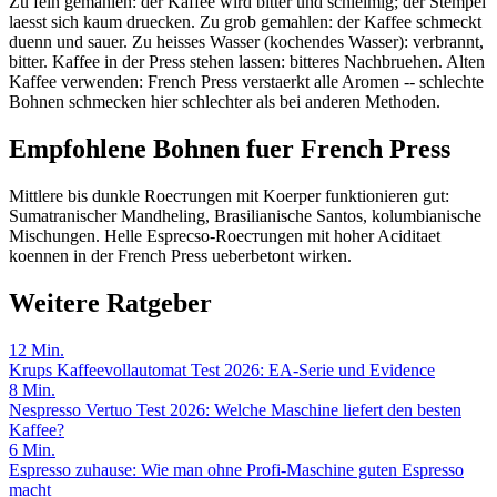
Zu fein gemahlen: der Kaffee wird bitter und schleimig; der Stempel
laesst sich kaum druecken. Zu grob gemahlen: der Kaffee schmeckt
duenn und sauer. Zu heisses Wasser (kochendes Wasser): verbrannt,
bitter. Kaffee in der Press stehen lassen: bitteres Nachbruehen. Alten
Kaffee verwenden: French Press verstaerkt alle Aromen -- schlechte
Bohnen schmecken hier schlechter als bei anderen Methoden.
Empfohlene Bohnen fuer French Press
Mittlere bis dunkle Roeстungen mit Koerper funktionieren gut:
Sumatranischer Mandheling, Brasilianische Santos, kolumbianische
Mischungen. Helle Esprесso-Roeстungen mit hoher Aciditaet
koennen in der French Press ueberbetont wirken.
Weitere Ratgeber
12
Min.
Krups Kaffeevollautomat Test 2026: EA-Serie und Evidence
8
Min.
Nespresso Vertuo Test 2026: Welche Maschine liefert den besten
Kaffee?
6
Min.
Espresso zuhause: Wie man ohne Profi-Maschine guten Espresso
macht