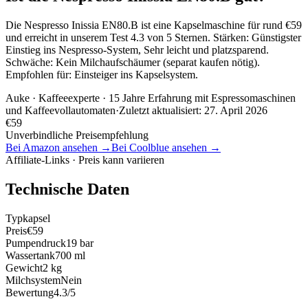
Die Nespresso Inissia EN80.B ist eine Kapselmaschine für rund €59
und erreicht in unserem Test 4.3 von 5 Sternen. Stärken: Günstigster
Einstieg ins Nespresso-System, Sehr leicht und platzsparend.
Schwäche: Kein Milchaufschäumer (separat kaufen nötig).
Empfohlen für: Einsteiger ins Kapselsystem.
Auke
· Kaffeeexperte · 15 Jahre Erfahrung mit Espressomaschinen
und Kaffeevollautomaten
·
Zuletzt aktualisiert:
27. April 2026
€
59
Unverbindliche Preisempfehlung
Bei Amazon ansehen →
Bei Coolblue ansehen →
Affiliate-Links · Preis kann variieren
Technische Daten
Typ
kapsel
Preis
€59
Pumpendruck
19 bar
Wassertank
700 ml
Gewicht
2 kg
Milchsystem
Nein
Bewertung
4.3/5