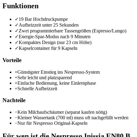
Funktionen
✓
19 Bar Hochdruckpumpe
✓
Aufheizzeit unter 25 Sekunden
✓
Zwei programmierbare Tassengrößen (Espresso/Lungo)
✓
Energie-Spar-Modus nach 9 Minuten
✓
Kompaktes Design (nur 23 cm Höhe)
✓
Kapselcontainer für 9 Kapseln
Vorteile
+
Günstigster Einstieg ins Nespresso-System
+
Sehr leicht und platzsparend
+
Einfache Bedienung, keine Einlernphase
+
Schnelle Aufheizzeit
Nachteile
−
Kein Milchaufschäumer (separat kaufen nötig)
−
Kleiner Wassertank (700 ml) muss oft nachgefüllt werden
−
Nur für Nespresso Original-Kapseln
Für wen ist die
Nespresso Inissia EN80.B