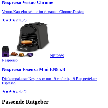
Nespresso Vertuo Chrome
Vertuo-Kapselmaschine im eleganten Chrome-Design
★★★★☆
4.3
/5
NEU
€
69
Nespresso
Nespresso Essenza Mini EN85.B
Die kompakteste Nespresso: nur 19 cm breit, 19 Bar, perfekter
Espresso.
★★★★☆
4.4
/5
Passende Ratgeber