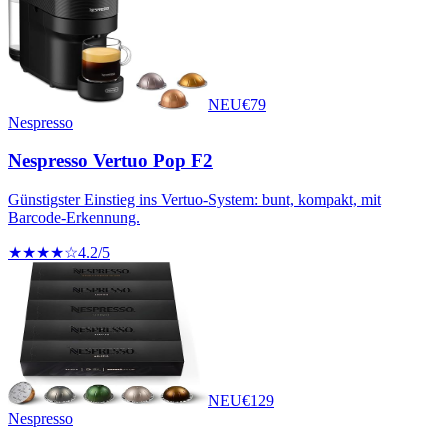
NEU
€
79
Nespresso
Nespresso Vertuo Pop F2
Günstigster Einstieg ins Vertuo-System: bunt, kompakt, mit
Barcode-Erkennung.
★★★★☆
4.2
/5
NEU
€
129
Nespresso