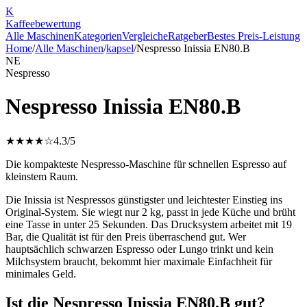
K
Kaffee
bewertung
Alle Maschinen
Kategorien
Vergleiche
Ratgeber
Bestes Preis-Leistung
Home
/
Alle Maschinen
/
kapsel
/
Nespresso Inissia EN80.B
NE
Nespresso
Nespresso Inissia EN80.B
★★★★☆
4.3
/5
Die kompakteste Nespresso-Maschine für schnellen Espresso auf
kleinstem Raum.
Die Inissia ist Nespressos günstigster und leichtester Einstieg ins
Original-System. Sie wiegt nur 2 kg, passt in jede Küche und brüht
eine Tasse in unter 25 Sekunden. Das Drucksystem arbeitet mit 19
Bar, die Qualität ist für den Preis überraschend gut. Wer
hauptsächlich schwarzen Espresso oder Lungo trinkt und kein
Milchsystem braucht, bekommt hier maximale Einfachheit für
minimales Geld.
Ist die Nespresso Inissia EN80.B gut?