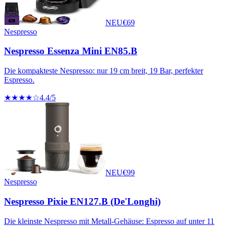
NEU
€
69
Nespresso
Nespresso Essenza Mini EN85.B
Die kompakteste Nespresso: nur 19 cm breit, 19 Bar, perfekter
Espresso.
★★★★☆
4.4
/5
NEU
€
99
Nespresso
Nespresso Pixie EN127.B (De'Longhi)
Die kleinste Nespresso mit Metall-Gehäuse: Espresso auf unter 11