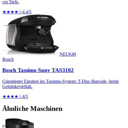
cm Tiefe.
★★★★☆
4.4
/5
NEU
€
49
Bosch
Bosch Tassimo Suny TAS3102
Günstigster Einstieg ins Tassimo-System: T-Disc-Barcode, breite
Getränkevielfalt.
★★★★☆
4
/5
Ähnliche Maschinen