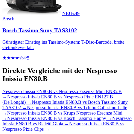
NEU
€
49
Bosch
Bosch Tassimo Suny TAS3102
Günstigster Einstieg ins Tassimo-System: T-Disc-Barcode, breite
Getränkevielfalt.
★★★★☆
4
/5
Direkte Vergleiche mit der
Nespresso
Inissia EN80.B
Nespresso Inissia EN80.B
vs
Nespresso Essenza Mini EN85.B
→
Nespresso Inissia EN80.B
vs
Nespresso Pixie EN127.B
(De'Longhi)
→
Nespresso Inissia EN80.B
vs
Bosch Tassimo Suny
TAS3102
→
Nespresso Inissia EN80.B
vs
Tchibo Cafissimo Latte
→
Nespresso Inissia EN80.B
vs
Krups Nespresso Essenza Mini
→
Nespresso Inissia EN80.B
vs
Bosch Tassimo Happy
→
Nespresso
Inissia EN80.B
vs
Bialetti Gioia
→
Nespresso Inissia EN80.B
vs
Nespresso Pixie Clips
→