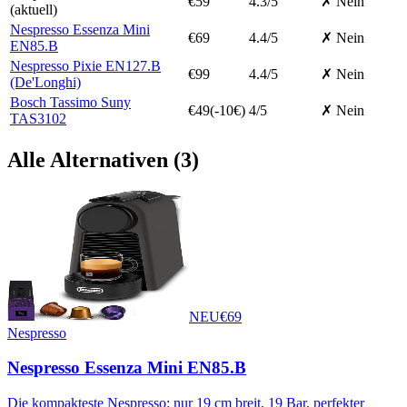
€
59
4.3
/5
✗ Nein
(aktuell)
Nespresso Essenza Mini
€
69
4.4
/5
✗ Nein
EN85.B
Nespresso Pixie EN127.B
€
99
4.4
/5
✗ Nein
(De'Longhi)
Bosch Tassimo Suny
€
49
(-
10
€)
4
/5
✗ Nein
TAS3102
Alle Alternativen (
3
)
NEU
€
69
Nespresso
Nespresso Essenza Mini EN85.B
Die kompakteste Nespresso: nur 19 cm breit, 19 Bar, perfekter