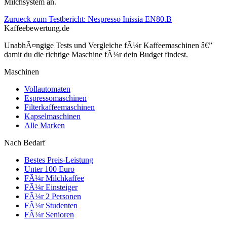
Milchsystem an.
Zurueck zum Testbericht:
Nespresso Inissia EN80.B
Kaffeebewertung.de
UnabhÃ¤ngige Tests und Vergleiche fÃ¼r Kaffeemaschinen â€”
damit du die richtige Maschine fÃ¼r dein Budget findest.
Maschinen
Vollautomaten
Espressomaschinen
Filterkaffeemaschinen
Kapselmaschinen
Alle Marken
Nach Bedarf
Bestes Preis-Leistung
Unter 100 Euro
FÃ¼r Milchkaffee
FÃ¼r Einsteiger
FÃ¼r 2 Personen
FÃ¼r Studenten
FÃ¼r Senioren