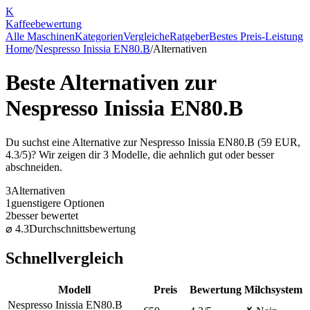
K
Kaffee
bewertung
Alle Maschinen
Kategorien
Vergleiche
Ratgeber
Bestes Preis-Leistung
Home
/
Nespresso Inissia EN80.B
/
Alternativen
Beste Alternativen zur
Nespresso Inissia EN80.B
Du suchst eine Alternative zur
Nespresso Inissia EN80.B
(
59
EUR,
4.3
/5)? Wir zeigen dir
3
Modelle, die aehnlich gut oder besser
abschneiden.
3
Alternativen
1
guenstigere Optionen
2
besser bewertet
⌀
4.3
Durchschnittsbewertung
Schnellvergleich
Modell
Preis
Bewertung
Milchsystem
Nespresso Inissia EN80.B