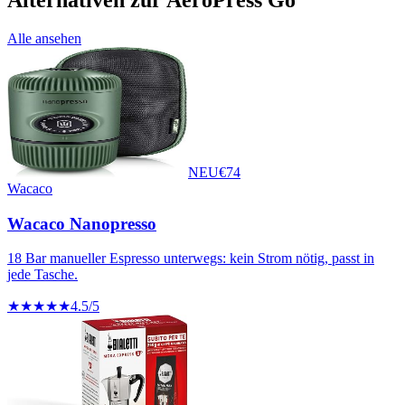
Alle ansehen
NEU
€
74
Wacaco
Wacaco Nanopresso
18 Bar manueller Espresso unterwegs: kein Strom nötig, passt in
jede Tasche.
★★★★★
4.5
/5