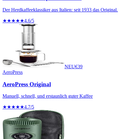
Der Herdkaffeeklassiker aus Italien: seit 1933 das Original.
★★★★★
4.6
/5
NEU
€
39
AeroPress
AeroPress Original
Manuell, schnell, und erstaunlich guter Kaffee
★★★★★
4.7
/5