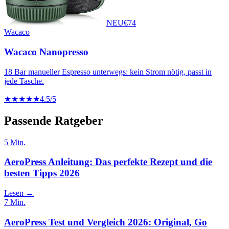
NEU
€
74
Wacaco
Wacaco Nanopresso
18 Bar manueller Espresso unterwegs: kein Strom nötig, passt in
jede Tasche.
★★★★★
4.5
/5
Passende Ratgeber
5
Min.
AeroPress Anleitung: Das perfekte Rezept und die
besten Tipps 2026
Lesen →
7
Min.
AeroPress Test und Vergleich 2026: Original, Go