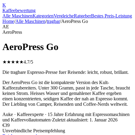
K
Kaffee
bewertung
Alle Maschinen
Kategorien
Vergleiche
Ratgeber
Bestes Preis-Leistung
Home
/
Alle Maschinen
/
tragbar
/
AeroPress Go
AE
AeroPress
AeroPress Go
★★★★★
4.7
/5
Die tragbare Espresso-Presse fuer Reisende: leicht, robust, brillant.
Der AeroPress Go ist die kompakteste Version des Kult-
Kaffeezubereiters. Unter 300 Gramm, passt in jede Tasche, braucht
keinen Strom. Heisses Wasser und gemahlener Kaffee ergeben
einen konzentrierten, seidigen Kaffee der nah an Espresso kommt.
Der Liebling von Camper, Reisenden und Coffee-Nerds weltweit.
Auke
· Kaffeeexperte · 15 Jahre Erfahrung mit Espressomaschinen
und Kaffeevollautomaten
·
Zuletzt aktualisiert:
1. Januar 2026
€
39
Unverbindliche Preisempfehlung