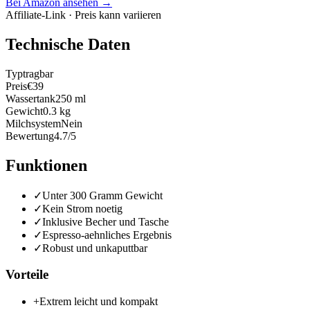
Bei Amazon ansehen →
Affiliate-Link · Preis kann variieren
Technische Daten
Typ
tragbar
Preis
€39
Wassertank
250 ml
Gewicht
0.3 kg
Milchsystem
Nein
Bewertung
4.7/5
Funktionen
✓
Unter 300 Gramm Gewicht
✓
Kein Strom noetig
✓
Inklusive Becher und Tasche
✓
Espresso-aehnliches Ergebnis
✓
Robust und unkaputtbar
Vorteile
+
Extrem leicht und kompakt