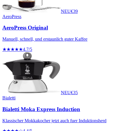
NEU
€
39
AeroPress
AeroPress Original
Manuell, schnell, und erstaunlich guter Kaffee
★★★★★
4.7
/5
NEU
€
35
Bialetti
Bialetti Moka Express Induction
Klassischer Mokkakocher jetzt auch fuer Induktionsherd
★★★★☆
4.4
/5