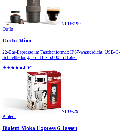
NEU
€
199
OutIn
OutIn Mino
22-Bar-Espresso im Taschenformat: IP67-wasserdicht, USB-C-
Schnellladung, brüht bis 5.000 m Höhe.
★★★★★
4.6
/5
NEU
€
29
Bialetti
Bialetti Moka Express 6 Tassen