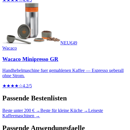
NEU
€
49
Wacaco
Wacaco Minipresso GR
Handhebelmaschine fuer gemahlenen Kaffee — Espresso ueberall
ohne Strom.
★★★★☆
4.2
/5
Passende Bestenlisten
Beste unter 200 €
→
Beste für kleine Küche
→
Leiseste
Kaffeemaschinen
→
Passende Anwendungsfaelle