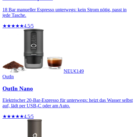
18 Bar manueller Espresso unterwegs: kein Strom nötig, passt in
jede Tasche.
★★★★★
4.5
/5
NEU
€
149
OutIn
OutIn Nano
Elektrischer 20-Bar-Espresso für unterwegs: heizt das Wasser selbst
auf, lädt per USB-C oder am Auto.
★★★★★
4.5
/5