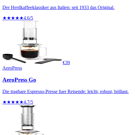
Der Herdkaffeeklassiker aus Italien: seit 1933 das Original.
★★★★★
4.6
/5
€
39
AeroPress
AeroPress Go
Die tragbare Espresso-Presse fuer Reisende: leicht, robust, brillant.
★★★★★
4.7
/5