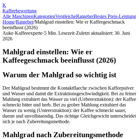
K
Kaffee
bewertung
Alle Maschinen
Kategorien
Vergleiche
Ratgeber
Bestes Preis-Leistung
Home
/
Ratgeber
/
Mahlgrad einstellen: Wie er Kaffeegeschmack
beeinflusst (2026)
Auke
·
Kaffeeexperte
·
5
Min. Lesezeit
·
Zuletzt aktualisiert:
30. Juni
2026
Mahlgrad einstellen: Wie er
Kaffeegeschmack beeinflusst (2026)
Warum der Mahlgrad so wichtig ist
Der Mahlgrad bestimmt die Kontaktflaeche zwischen Kaffeepulver
und Wasser und damit die Extraktionsgeschwindigkeit. Bei zu feiner
Mahlung extrahiert das Wasser zu viel (Ueberextraktion): der Kaffee
schmeckt bitter und herb. Bei zu grober Mahlung extrahiert das
Wasser zu wenig (Unterextraktion): der Kaffee schmeckt sauer,
duenn und unvollstaendig. Das richtige Gleichgewicht unterscheidet
sich je nach Zubereitungsmethode.
Mahlgrad nach Zubereitungsmethode