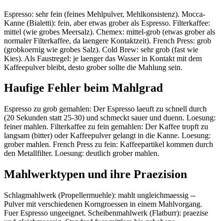
Espresso: sehr fein (feines Mehlpulver, Mehlkonsistenz). Mocca-
Kanne (Bialetti): fein, aber etwas grober als Espresso. Filterkaffee:
mittel (wie grobes Meersalz). Chemex: mittel-grob (etwas grober als
normaler Filterkaffee, da laengere Kontaktzeit). French Press: grob
(grobkoernig wie grobes Salz). Cold Brew: sehr grob (fast wie
Kies). Als Faustregel: je laenger das Wasser in Kontakt mit dem
Kaffeepulver bleibt, desto grober sollte die Mahlung sein.
Haufige Fehler beim Mahlgrad
Espresso zu grob gemahlen: Der Espresso laeuft zu schnell durch
(20 Sekunden statt 25-30) und schmeckt sauer und duenn. Loesung:
feiner mahlen. Filterkaffee zu fein gemahlen: Der Kaffee tropft zu
langsam (bitter) oder Kaffeepulver gelangt in die Kanne. Loesung:
grober mahlen. French Press zu fein: Kaffeepartikel kommen durch
den Metallfilter. Loesung: deutlich grober mahlen.
Mahlwerktypen und ihre Praezision
Schlagmahlwerk (Propellermuehle): mahlt ungleichmaessig --
Pulver mit verschiedenen Korngroessen in einem Mahlvorgang.
Fuer Espresso ungeeignet. Scheibenmahlwerk (Flatburr): praezise