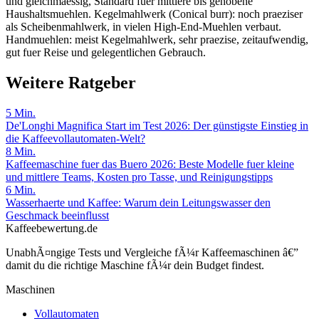
und gleichmaessig, Standard fuer mittlere bis gehobene
Haushaltsmuehlen. Kegelmahlwerk (Conical burr): noch praeziser
als Scheibenmahlwerk, in vielen High-End-Muehlen verbaut.
Handmuehlen: meist Kegelmahlwerk, sehr praezise, zeitaufwendig,
gut fuer Reise und gelegentlichen Gebrauch.
Weitere Ratgeber
5
Min.
De'Longhi Magnifica Start im Test 2026: Der günstigste Einstieg in
die Kaffeevollautomaten-Welt?
8
Min.
Kaffeemaschine fuer das Buero 2026: Beste Modelle fuer kleine
und mittlere Teams, Kosten pro Tasse, und Reinigungstipps
6
Min.
Wasserhaerte und Kaffee: Warum dein Leitungswasser den
Geschmack beeinflusst
Kaffeebewertung.de
UnabhÃ¤ngige Tests und Vergleiche fÃ¼r Kaffeemaschinen â€”
damit du die richtige Maschine fÃ¼r dein Budget findest.
Maschinen
Vollautomaten