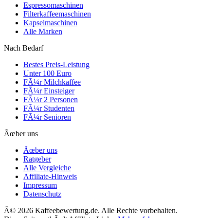
Espressomaschinen
Filterkaffeemaschinen
Kapselmaschinen
Alle Marken
Nach Bedarf
Bestes Preis-Leistung
Unter 100 Euro
FÃ¼r Milchkaffee
FÃ¼r Einsteiger
FÃ¼r 2 Personen
FÃ¼r Studenten
FÃ¼r Senioren
Ãœber uns
Ãœber uns
Ratgeber
Alle Vergleiche
Affiliate-Hinweis
Impressum
Datenschutz
Â©
2026
Kaffeebewertung.de. Alle Rechte vorbehalten.