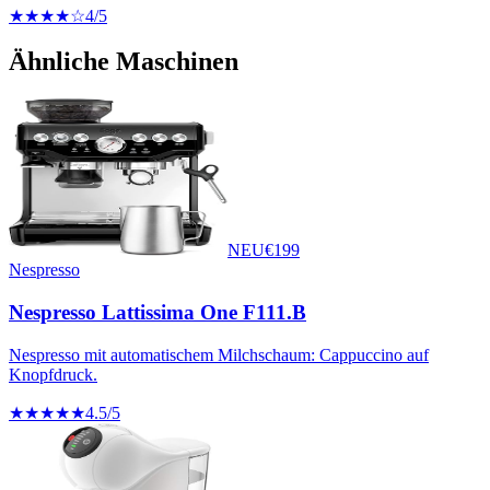
★★★★☆
4
/5
Ähnliche Maschinen
NEU
€
199
Nespresso
Nespresso Lattissima One F111.B
Nespresso mit automatischem Milchschaum: Cappuccino auf
Knopfdruck.
★★★★★
4.5
/5