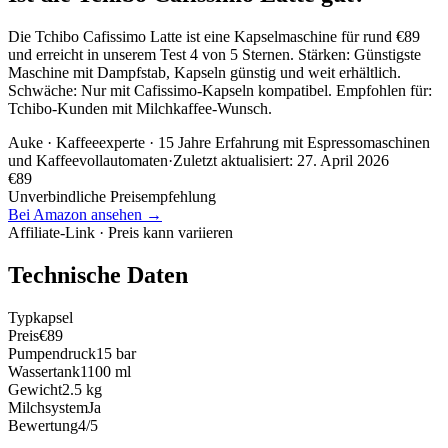
Die Tchibo Cafissimo Latte ist eine Kapselmaschine für rund €89
und erreicht in unserem Test 4 von 5 Sternen. Stärken: Günstigste
Maschine mit Dampfstab, Kapseln günstig und weit erhältlich.
Schwäche: Nur mit Cafissimo-Kapseln kompatibel. Empfohlen für:
Tchibo-Kunden mit Milchkaffee-Wunsch.
Auke
· Kaffeeexperte · 15 Jahre Erfahrung mit Espressomaschinen
und Kaffeevollautomaten
·
Zuletzt aktualisiert:
27. April 2026
€
89
Unverbindliche Preisempfehlung
Bei Amazon ansehen →
Affiliate-Link · Preis kann variieren
Technische Daten
Typ
kapsel
Preis
€89
Pumpendruck
15 bar
Wassertank
1100 ml
Gewicht
2.5 kg
Milchsystem
Ja
Bewertung
4/5