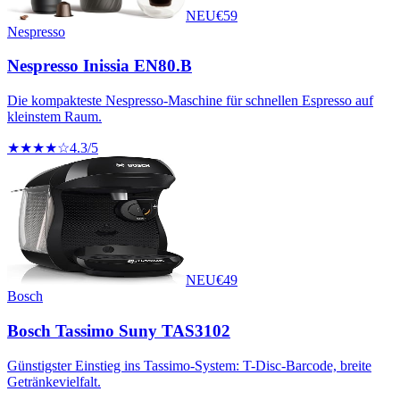
NEU
€
59
Nespresso
Nespresso Inissia EN80.B
Die kompakteste Nespresso-Maschine für schnellen Espresso auf
kleinstem Raum.
★★★★☆
4.3
/5
NEU
€
49
Bosch
Bosch Tassimo Suny TAS3102
Günstigster Einstieg ins Tassimo-System: T-Disc-Barcode, breite
Getränkevielfalt.