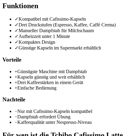
Funktionen
✓
Kompatibel mit Cafissimo-Kapseln
✓
Drei Druckstufen (Espresso, Kaffee, Caffè Crema)
✓
Manueller Dampfstab für Milchschaum
✓
Aufheizzeit unter 1 Minute
✓
Kompaktes Design
✓
Günstige Kapseln im Supermarkt erhältlich
Vorteile
+
Günstigste Maschine mit Dampfstab
+
Kapseln günstig und weit erhältlich
+
Drei Kaffeestärken in einem Gerät
+
Einfache Bedienung
Nachteile
−
Nur mit Cafissimo-Kapseln kompatibel
−
Dampfstab erfordert Übung
−
Kaffeequalität unter Nespresso-Niveau
Für wen ist die
Tchibo Cafissimo Latte