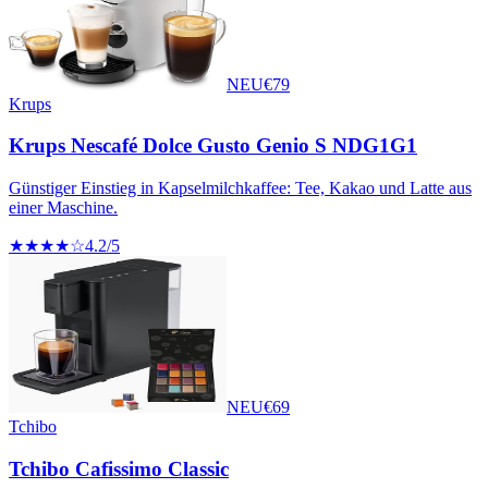
NEU
€
79
Krups
Krups Nescafé Dolce Gusto Genio S NDG1G1
Günstiger Einstieg in Kapselmilchkaffee: Tee, Kakao und Latte aus
einer Maschine.
★★★★☆
4.2
/5
NEU
€
69
Tchibo
Tchibo Cafissimo Classic