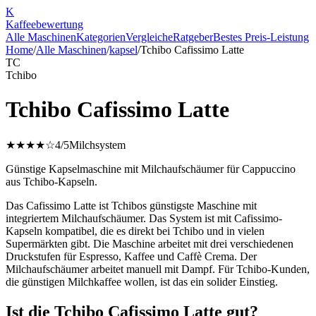
K
Kaffee
bewertung
Alle Maschinen
Kategorien
Vergleiche
Ratgeber
Bestes Preis-Leistung
Home
/
Alle Maschinen
/
kapsel
/
Tchibo Cafissimo Latte
TC
Tchibo
Tchibo Cafissimo Latte
★★★★☆
4
/5
Milchsystem
Günstige Kapselmaschine mit Milchaufschäumer für Cappuccino
aus Tchibo-Kapseln.
Das Cafissimo Latte ist Tchibos günstigste Maschine mit
integriertem Milchaufschäumer. Das System ist mit Cafissimo-
Kapseln kompatibel, die es direkt bei Tchibo und in vielen
Supermärkten gibt. Die Maschine arbeitet mit drei verschiedenen
Druckstufen für Espresso, Kaffee und Caffè Crema. Der
Milchaufschäumer arbeitet manuell mit Dampf. Für Tchibo-Kunden,
die günstigen Milchkaffee wollen, ist das ein solider Einstieg.
Ist die Tchibo Cafissimo Latte gut?