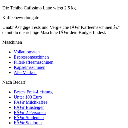
Die Tchibo Cafissimo Latte wiegt 2.5 kg.
Kaffeebewertung.de
UnabhÃ¤ngige Tests und Vergleiche fÃ¼r Kaffeemaschinen â€”
damit du die richtige Maschine fÃ¼r dein Budget findest.
Maschinen
Vollautomaten
Espressomaschinen
Filterkaffeemaschinen
Kapselmaschinen
Alle Marken
Nach Bedarf
Bestes Preis-Leistung
Unter 100 Euro
FÃ¼r Milchkaffee
FÃ¼r Einsteiger
FÃ¼r 2 Personen
FÃ¼r Studenten
FÃ¼r Senioren