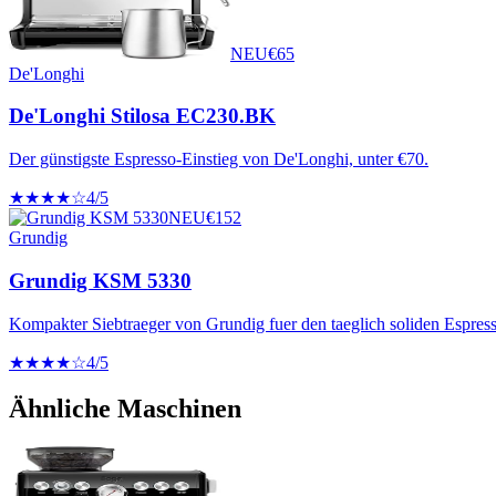
NEU
€
65
De'Longhi
De'Longhi Stilosa EC230.BK
Der günstigste Espresso-Einstieg von De'Longhi, unter €70.
★★★★☆
4
/5
NEU
€
152
Grundig
Grundig KSM 5330
Kompakter Siebtraeger von Grundig fuer den taeglich soliden Espress
★★★★☆
4
/5
Ähnliche Maschinen