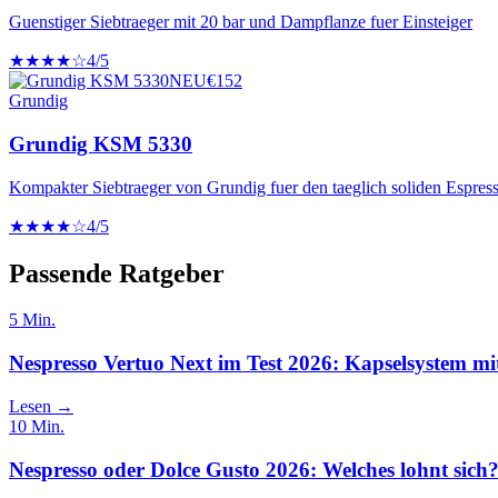
Guenstiger Siebtraeger mit 20 bar und Dampflanze fuer Einsteiger
★★★★☆
4
/5
NEU
€
152
Grundig
Grundig KSM 5330
Kompakter Siebtraeger von Grundig fuer den taeglich soliden Espress
★★★★☆
4
/5
Passende Ratgeber
5
Min.
Nespresso Vertuo Next im Test 2026: Kapselsystem m
Lesen →
10
Min.
Nespresso oder Dolce Gusto 2026: Welches lohnt sich