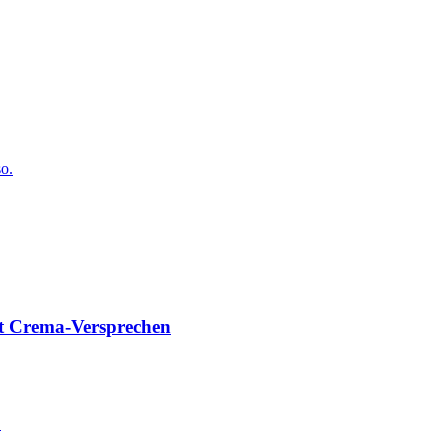
o.
it Crema-Versprechen
?