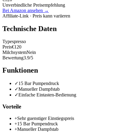
Unverbindliche Preisempfehlung
Bei Amazon ansehen →
Affiliate-Link · Preis kann variieren
Technische Daten
Typ
espresso
Preis
€120
Milchsystem
Nein
Bewertung
3.9/5
Funktionen
✓
15 Bar Pumpendruck
✓
Manueller Dampfstab
✓
Einfache Eintasten-Bedienung
Vorteile
+
Sehr guenstiger Einstiegspreis
+
15 Bar Pumpendruck
+
Manueller Dampfstab