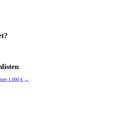
et?
listen
nter 1.000 €
→