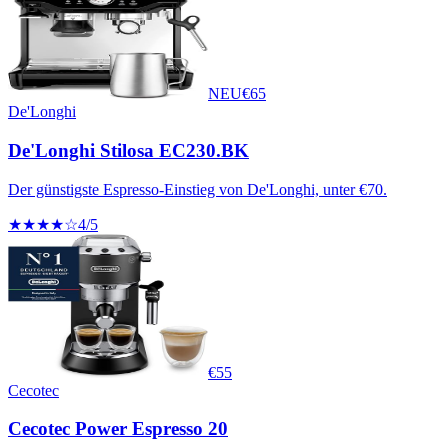
NEU
€
65
De'Longhi
De'Longhi Stilosa EC230.BK
Der günstigste Espresso-Einstieg von De'Longhi, unter €70.
★★★★☆
4
/5
€
55
Cecotec
Cecotec Power Espresso 20