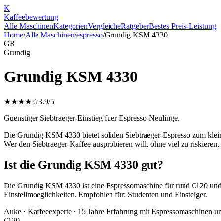
K
Kaffee
bewertung
Alle Maschinen
Kategorien
Vergleiche
Ratgeber
Bestes Preis-Leistung
Home
/
Alle Maschinen
/
espresso
/
Grundig KSM 4330
GR
Grundig
Grundig KSM 4330
★★★★☆
3.9
/5
Guenstiger Siebtraeger-Einstieg fuer Espresso-Neulinge.
Die Grundig KSM 4330 bietet soliden Siebtraeger-Espresso zum klein
Wer den Siebtraeger-Kaffee ausprobieren will, ohne viel zu riskieren, 
Ist die Grundig KSM 4330 gut?
Die Grundig KSM 4330 ist eine Espressomaschine für rund €120 und e
Einstellmoeglichkeiten. Empfohlen für: Studenten und Einsteiger.
Auke
· Kaffeeexperte · 15 Jahre Erfahrung mit Espressomaschinen u
€
120