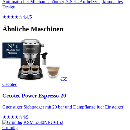
Automatischer Milchaufschäumer, 3-Sek.-Aufheizzeit, kompaktes
Design.
★★★★☆
4.4
/5
Ähnliche Maschinen
€
55
Cecotec
Cecotec Power Espresso 20
Guenstiger Siebtraeger mit 20 bar und Dampflanze fuer Einsteiger
★★★★☆
4
/5
NEU
€
152
Grundig