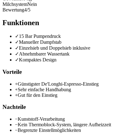
Milchsystem
Nein
Bewertung
4/5
Funktionen
✓
15 Bar Pumpendruck
✓
Manueller Dampfstab
✓
Einzelsieb und Doppelsieb inklusive
✓
Abnehmbarer Wassertank
✓
Kompaktes Design
Vorteile
+
Günstigster De'Longhi-Espresso-Einstieg
+
Sehr einfache Handhabung
+
Gut für den Einstieg
Nachteile
−
Kunststoff-Verarbeitung
−
Kein Thermoblock-System, längere Aufheizzeit
−
Begrenzte Einstellmöglichkeiten