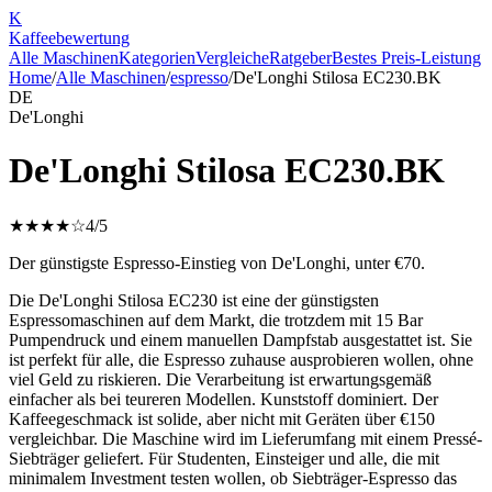
K
Kaffee
bewertung
Alle Maschinen
Kategorien
Vergleiche
Ratgeber
Bestes Preis-Leistung
Home
/
Alle Maschinen
/
espresso
/
De'Longhi Stilosa EC230.BK
DE
De'Longhi
De'Longhi Stilosa EC230.BK
★★★★☆
4
/5
Der günstigste Espresso-Einstieg von De'Longhi, unter €70.
Die De'Longhi Stilosa EC230 ist eine der günstigsten
Espressomaschinen auf dem Markt, die trotzdem mit 15 Bar
Pumpendruck und einem manuellen Dampfstab ausgestattet ist. Sie
ist perfekt für alle, die Espresso zuhause ausprobieren wollen, ohne
viel Geld zu riskieren. Die Verarbeitung ist erwartungsgemäß
einfacher als bei teureren Modellen. Kunststoff dominiert. Der
Kaffeegeschmack ist solide, aber nicht mit Geräten über €150
vergleichbar. Die Maschine wird im Lieferumfang mit einem Pressé-
Siebträger geliefert. Für Studenten, Einsteiger und alle, die mit
minimalem Investment testen wollen, ob Siebträger-Espresso das