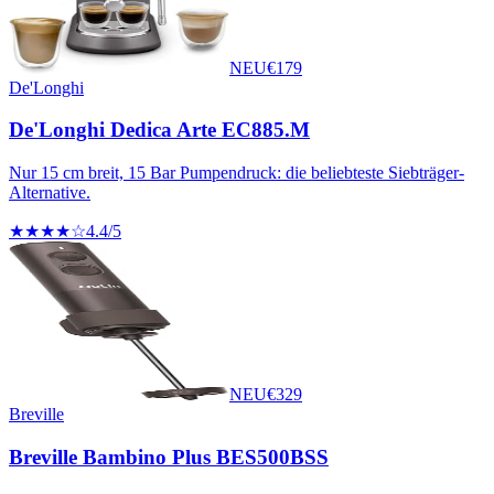
NEU
€
179
De'Longhi
De'Longhi Dedica Arte EC885.M
Nur 15 cm breit, 15 Bar Pumpendruck: die beliebteste Siebträger-
Alternative.
★★★★☆
4.4
/5
NEU
€
329
Breville
Breville Bambino Plus BES500BSS