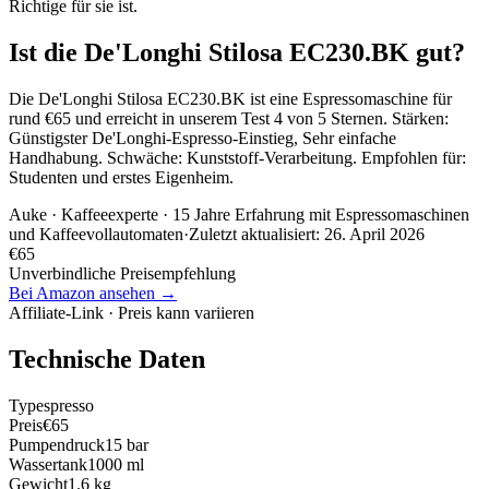
Richtige für sie ist.
Ist die De'Longhi Stilosa EC230.BK gut?
Die De'Longhi Stilosa EC230.BK ist eine Espressomaschine für
rund €65 und erreicht in unserem Test 4 von 5 Sternen. Stärken:
Günstigster De'Longhi-Espresso-Einstieg, Sehr einfache
Handhabung. Schwäche: Kunststoff-Verarbeitung. Empfohlen für:
Studenten und erstes Eigenheim.
Auke
· Kaffeeexperte · 15 Jahre Erfahrung mit Espressomaschinen
und Kaffeevollautomaten
·
Zuletzt aktualisiert:
26. April 2026
€
65
Unverbindliche Preisempfehlung
Bei Amazon ansehen →
Affiliate-Link · Preis kann variieren
Technische Daten
Typ
espresso
Preis
€65
Pumpendruck
15 bar
Wassertank
1000 ml
Gewicht
1.6 kg