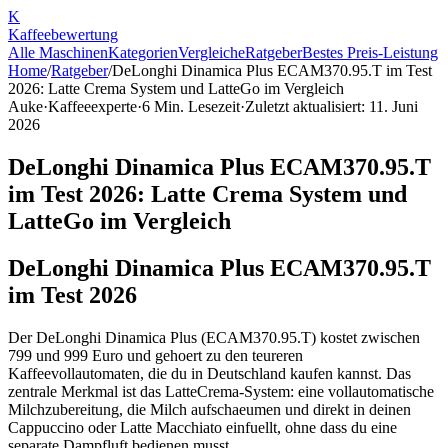
K
Kaffee
bewertung
Alle Maschinen
Kategorien
Vergleiche
Ratgeber
Bestes Preis-Leistung
Home
/
Ratgeber
/
DeLonghi Dinamica Plus ECAM370.95.T im Test
2026: Latte Crema System und LatteGo im Vergleich
Auke
·
Kaffeeexperte
·
6
Min. Lesezeit
·
Zuletzt aktualisiert:
11. Juni
2026
DeLonghi Dinamica Plus ECAM370.95.T
im Test 2026: Latte Crema System und
LatteGo im Vergleich
DeLonghi Dinamica Plus ECAM370.95.T
im Test 2026
Der DeLonghi Dinamica Plus (ECAM370.95.T) kostet zwischen
799 und 999 Euro und gehoert zu den teureren
Kaffeevollautomaten, die du in Deutschland kaufen kannst. Das
zentrale Merkmal ist das LatteCrema-System: eine vollautomatische
Milchzubereitung, die Milch aufschaeumen und direkt in deinen
Cappuccino oder Latte Macchiato einfuellt, ohne dass du eine
separate Dampfluft bedienen musst.