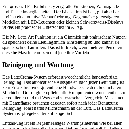
Ein grosses TFT-Farbdisplay zeigt alle Funktionen, Warnsignale
und Einstellmoeglichkeiten. Der Bildschirm ist hell, gut ablesbar
und hat eine intuitive Menuefuehrung. Gegenueber guenstigeren
Modellen mit LED-Leuchten oder kleinen Schwarzweiss-Displays
ist das ein praktischer Unterschied im Alltag.
Die My Latte Art Funktion ist ein Gimmick mit praktischem Nutzen:
du speicherst deine Lieblingsmilch-Einstellung ab und kannst sie
spaeter schnell aufrufen. Das ist hilfreich, wenn mehrere Personen
dieselbe Maschine nutzen und jede ihre Vorliebe hat.
Reinigung und Wartung
Das LatteCrema-System erfordert woechentliche handgefertigte
Reinigung. Das automatische Ausspuelen nach jeder Benutzung ist
kein Ersatz fuer eine gruendliche Handwaesche der abnehmbaren
Milchteile. DeLonghi empfiehlt, die Komponenten woechentlich zu
demontierten und mit Wasser abzuwaeschen. Vergleich: Maschinen
mit Dampflanze brauchen dagegen sofort nach jeder Benutzung
Reinigung, sonst haftet Milchschaum an der Luft. Das LatteCrema-
System ist pflegeleichter auf lange Sicht.
Entkalkung ist ein Regelmaessiges Wartungsintervall wie bei allen
automatisch Kaffeevollautomaten. DeLonghi empfiehlt Entkalken