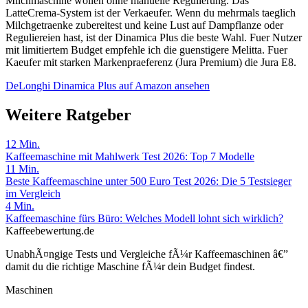
Milchmaschine wollen ohne manuelle Regulierung. Das
LatteCrema-System ist der Verkaeufer. Wenn du mehrmals taeglich
Milchgetraenke zubereitest und keine Lust auf Dampflanze oder
Reguliereien hast, ist der Dinamica Plus die beste Wahl. Fuer Nutzer
mit limitiertem Budget empfehle ich die guenstigere Melitta. Fuer
Kaeufer mit starken Markenpraeferenz (Jura Premium) die Jura E8.
DeLonghi Dinamica Plus auf Amazon ansehen
Weitere Ratgeber
12
Min.
Kaffeemaschine mit Mahlwerk Test 2026: Top 7 Modelle
11
Min.
Beste Kaffeemaschine unter 500 Euro Test 2026: Die 5 Testsieger
im Vergleich
4
Min.
Kaffeemaschine fürs Büro: Welches Modell lohnt sich wirklich?
Kaffeebewertung.de
UnabhÃ¤ngige Tests und Vergleiche fÃ¼r Kaffeemaschinen â€”
damit du die richtige Maschine fÃ¼r dein Budget findest.
Maschinen