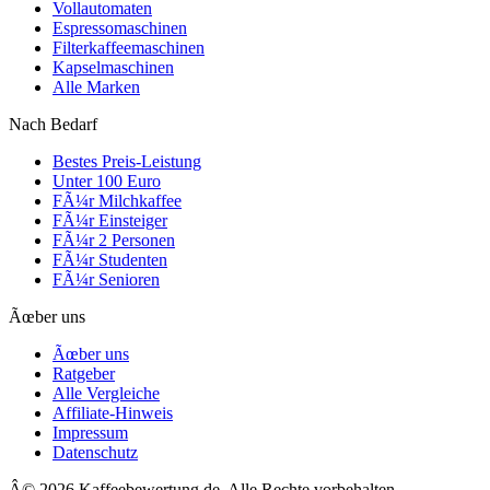
Vollautomaten
Espressomaschinen
Filterkaffeemaschinen
Kapselmaschinen
Alle Marken
Nach Bedarf
Bestes Preis-Leistung
Unter 100 Euro
FÃ¼r Milchkaffee
FÃ¼r Einsteiger
FÃ¼r 2 Personen
FÃ¼r Studenten
FÃ¼r Senioren
Ãœber uns
Ãœber uns
Ratgeber
Alle Vergleiche
Affiliate-Hinweis
Impressum
Datenschutz
Â©
2026
Kaffeebewertung.de. Alle Rechte vorbehalten.