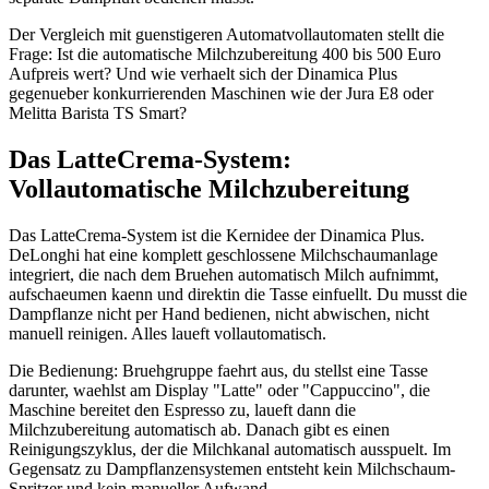
Der Vergleich mit guenstigeren Automatvollautomaten stellt die
Frage: Ist die automatische Milchzubereitung 400 bis 500 Euro
Aufpreis wert? Und wie verhaelt sich der Dinamica Plus
gegenueber konkurrierenden Maschinen wie der Jura E8 oder
Melitta Barista TS Smart?
Das LatteCrema-System:
Vollautomatische Milchzubereitung
Das LatteCrema-System ist die Kernidee der Dinamica Plus.
DeLonghi hat eine komplett geschlossene Milchschaumanlage
integriert, die nach dem Bruehen automatisch Milch aufnimmt,
aufschaeumen kaenn und direktin die Tasse einfuellt. Du musst die
Dampflanze nicht per Hand bedienen, nicht abwischen, nicht
manuell reinigen. Alles laueft vollautomatisch.
Die Bedienung: Bruehgruppe faehrt aus, du stellst eine Tasse
darunter, waehlst am Display "Latte" oder "Cappuccino", die
Maschine bereitet den Espresso zu, laueft dann die
Milchzubereitung automatisch ab. Danach gibt es einen
Reinigungszyklus, der die Milchkanal automatisch ausspuelt. Im
Gegensatz zu Dampflanzensystemen entsteht kein Milchschaum-
Spritzer und kein manueller Aufwand.