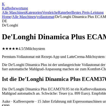
K
Kaffee
bewertung
Alle Maschinen
Kategorien
Vergleiche
Ratgeber
Bestes Preis-Leistung
Home
/
Alle Maschinen
/
vollautomat
/
De'Longhi Dinamica Plus ECAM
DE
De'Longhi
De'Longhi Dinamica Plus ECA
★★★★★
4.5
/5
Milchsystem
Premium-Vollautomat mit Rezept-App und LatteCrema-Milchsystem f
Die De'Longhi Dinamica Plus ist der umfangreichste Vollautomat der
fuer automatische Mahlgrad-Anpassung machen sie zum Komfort-C
Ist die De'Longhi Dinamica Plus ECAM370
Die De'Longhi Dinamica Plus ECAM370.95 ist ein Kaffeevollautomat 
Mahlgrad automatisch an. Schwäche: Teuer (ca. 899 Euro). Empfohle
Auke
· Kaffeeexperte · 15 Jahre Erfahrung mit Espressomaschinen u
€
899