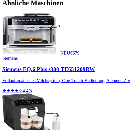
Ähnliche Maschinen
NEU
€
679
Siemens
Siemens EQ.6 Plus s300 TE651209RW
Vollautomatisches Milchsystem, One-Touch-Bedienung, Siemens-Zuve
★★★★☆
4.4
/5