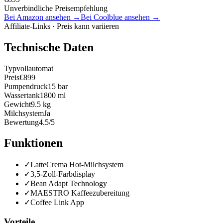
Unverbindliche Preisempfehlung
Bei Amazon ansehen →
Bei Coolblue ansehen →
Affiliate-Links · Preis kann variieren
Technische Daten
Typ
vollautomat
Preis
€899
Pumpendruck
15 bar
Wassertank
1800 ml
Gewicht
9.5 kg
Milchsystem
Ja
Bewertung
4.5/5
Funktionen
✓
LatteCrema Hot-Milchsystem
✓
3,5-Zoll-Farbdisplay
✓
Bean Adapt Technology
✓
MAESTRO Kaffeezubereitung
✓
Coffee Link App
Vorteile