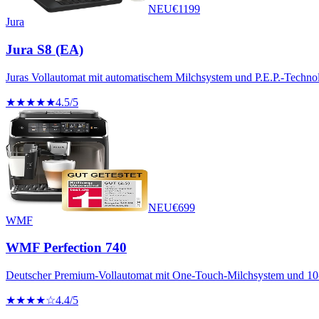
NEU
€
1199
Jura
Jura S8 (EA)
Juras Vollautomat mit automatischem Milchsystem und P.E.P.-Technol
★★★★★
4.5
/5
NEU
€
699
WMF
WMF Perfection 740
Deutscher Premium-Vollautomat mit One-Touch-Milchsystem und 1
★★★★☆
4.4
/5