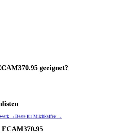
 ECAM370.95
geeignet?
listen
lwerk
→
Beste für Milchkaffee
→
us ECAM370.95