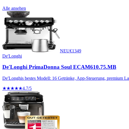
Alle ansehen
NEU
€
1349
De'Longhi
De'Longhi PrimaDonna Soul ECAM610.75.MB
De'Longhis bestes Modell: 16 Getränke, App-Steuerung, premium La
★★★★★
4.7
/5