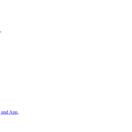
.
g und App.