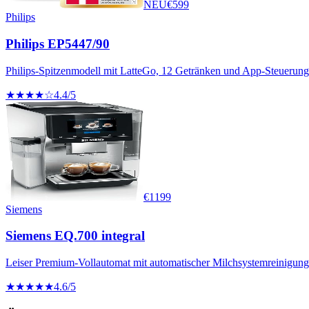
NEU
€
599
Philips
Philips EP5447/90
Philips-Spitzenmodell mit LatteGo, 12 Getränken und App-Steuerung
★★★★☆
4.4
/5
€
1199
Siemens
Siemens EQ.700 integral
Leiser Premium-Vollautomat mit automatischer Milchsystemreinigun
★★★★★
4.6
/5