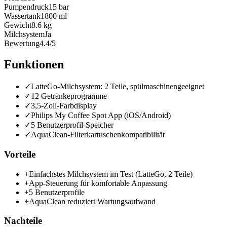
Pumpendruck
15 bar
Wassertank
1800 ml
Gewicht
8.6 kg
Milchsystem
Ja
Bewertung
4.4/5
Funktionen
✓
LatteGo-Milchsystem: 2 Teile, spülmaschinengeeignet
✓
12 Getränkeprogramme
✓
3,5-Zoll-Farbdisplay
✓
Philips My Coffee Spot App (iOS/Android)
✓
5 Benutzerprofil-Speicher
✓
AquaClean-Filterkartuschenkompatibilität
Vorteile
+
Einfachstes Milchsystem im Test (LatteGo, 2 Teile)
+
App-Steuerung für komfortable Anpassung
+
5 Benutzerprofile
+
AquaClean reduziert Wartungsaufwand
Nachteile