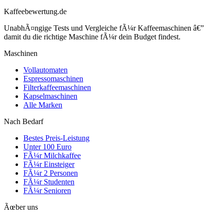
Kaffeebewertung.de
UnabhÃ¤ngige Tests und Vergleiche fÃ¼r Kaffeemaschinen â€”
damit du die richtige Maschine fÃ¼r dein Budget findest.
Maschinen
Vollautomaten
Espressomaschinen
Filterkaffeemaschinen
Kapselmaschinen
Alle Marken
Nach Bedarf
Bestes Preis-Leistung
Unter 100 Euro
FÃ¼r Milchkaffee
FÃ¼r Einsteiger
FÃ¼r 2 Personen
FÃ¼r Studenten
FÃ¼r Senioren
Ãœber uns