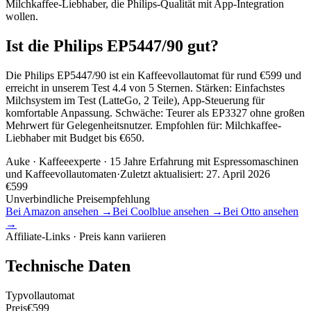
Milchkaffee-Liebhaber, die Philips-Qualität mit App-Integration
wollen.
Ist die Philips EP5447/90 gut?
Die Philips EP5447/90 ist ein Kaffeevollautomat für rund €599 und
erreicht in unserem Test 4.4 von 5 Sternen. Stärken: Einfachstes
Milchsystem im Test (LatteGo, 2 Teile), App-Steuerung für
komfortable Anpassung. Schwäche: Teurer als EP3327 ohne großen
Mehrwert für Gelegenheitsnutzer. Empfohlen für: Milchkaffee-
Liebhaber mit Budget bis €650.
Auke
· Kaffeeexperte · 15 Jahre Erfahrung mit Espressomaschinen
und Kaffeevollautomaten
·
Zuletzt aktualisiert:
27. April 2026
€
599
Unverbindliche Preisempfehlung
Bei Amazon ansehen →
Bei Coolblue ansehen →
Bei Otto ansehen
→
Affiliate-Links · Preis kann variieren
Technische Daten
Typ
vollautomat
Preis
€599