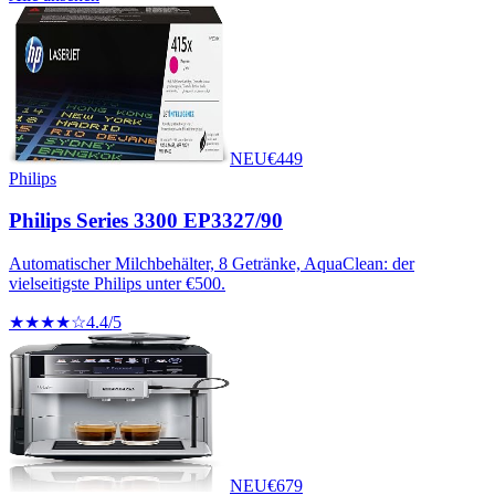
NEU
€
449
Philips
Philips Series 3300 EP3327/90
Automatischer Milchbehälter, 8 Getränke, AquaClean: der
vielseitigste Philips unter €500.
★★★★☆
4.4
/5
NEU
€
679