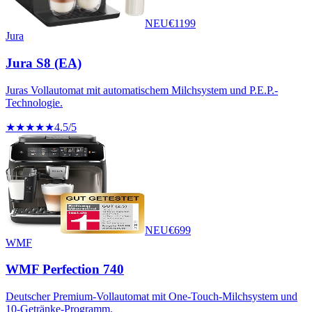
NEU
€
1199
Jura
Jura S8 (EA)
Juras Vollautomat mit automatischem Milchsystem und P.E.P.-
Technologie.
★★★★★
4.5
/5
NEU
€
699
WMF
WMF Perfection 740
Deutscher Premium-Vollautomat mit One-Touch-Milchsystem und
10-Getränke-Programm.