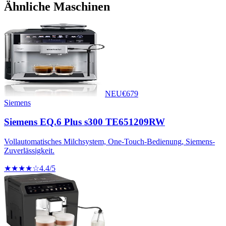
Ähnliche Maschinen
NEU
€
679
Siemens
Siemens EQ.6 Plus s300 TE651209RW
Vollautomatisches Milchsystem, One-Touch-Bedienung, Siemens-
Zuverlässigkeit.
★★★★☆
4.4
/5