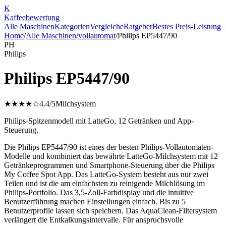
K
Kaffee
bewertung
Alle Maschinen
Kategorien
Vergleiche
Ratgeber
Bestes Preis-Leistung
Home
/
Alle Maschinen
/
vollautomat
/
Philips EP5447/90
PH
Philips
Philips EP5447/90
★★★★☆
4.4
/5
Milchsystem
Philips-Spitzenmodell mit LatteGo, 12 Getränken und App-
Steuerung.
Die Philips EP5447/90 ist eines der besten Philips-Vollautomaten-
Modelle und kombiniert das bewährte LatteGo-Milchsystem mit 12
Getränkeprogrammen und Smartphone-Steuerung über die Philips
My Coffee Spot App. Das LatteGo-System besteht aus nur zwei
Teilen und ist die am einfachsten zu reinigende Milchlösung im
Philips-Portfolio. Das 3,5-Zoll-Farbdisplay und die intuitive
Benutzerführung machen Einstellungen einfach. Bis zu 5
Benutzerprofile lassen sich speichern. Das AquaClean-Filtersystem
verlängert die Entkalkungsintervalle. Für anspruchsvolle