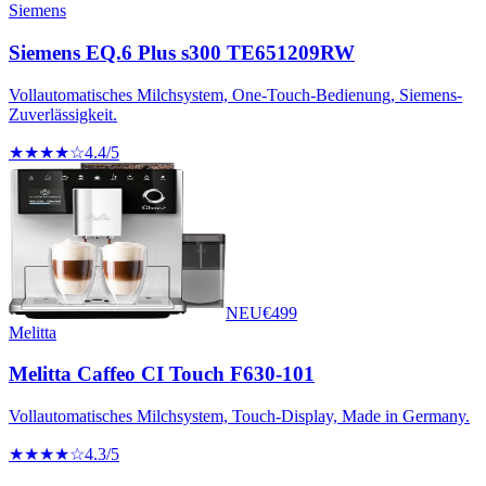
Siemens
Siemens EQ.6 Plus s300 TE651209RW
Vollautomatisches Milchsystem, One-Touch-Bedienung, Siemens-
Zuverlässigkeit.
★★★★☆
4.4
/5
NEU
€
499
Melitta
Melitta Caffeo CI Touch F630-101
Vollautomatisches Milchsystem, Touch-Display, Made in Germany.
★★★★☆
4.3
/5