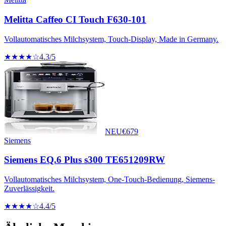
Melitta Caffeo CI Touch F630-101
Vollautomatisches Milchsystem, Touch-Display, Made in Germany.
★★★★☆
4.3
/5
NEU
€
679
Siemens
Siemens EQ.6 Plus s300 TE651209RW
Vollautomatisches Milchsystem, One-Touch-Bedienung, Siemens-
Zuverlässigkeit.
★★★★☆
4.4
/5