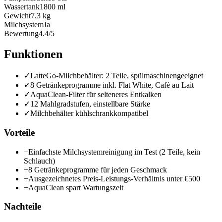
Wassertank
1800 ml
Gewicht
7.3 kg
Milchsystem
Ja
Bewertung
4.4/5
Funktionen
✓
LatteGo-Milchbehälter: 2 Teile, spülmaschinengeeignet
✓
8 Getränkeprogramme inkl. Flat White, Café au Lait
✓
AquaClean-Filter für selteneres Entkalken
✓
12 Mahlgradstufen, einstellbare Stärke
✓
Milchbehälter kühlschrankkompatibel
Vorteile
+
Einfachste Milchsystemreinigung im Test (2 Teile, kein
Schlauch)
+
8 Getränkeprogramme für jeden Geschmack
+
Ausgezeichnetes Preis-Leistungs-Verhältnis unter €500
+
AquaClean spart Wartungszeit
Nachteile