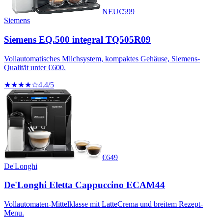
NEU
€
599
Siemens
Siemens EQ.500 integral TQ505R09
Vollautomatisches Milchsystem, kompaktes Gehäuse, Siemens-
Qualität unter €600.
★★★★☆
4.4
/5
€
649
De'Longhi
De'Longhi Eletta Cappuccino ECAM44
Vollautomaten-Mittelklasse mit LatteCrema und breitem Rezept-
Menu.