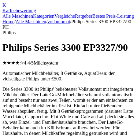
K
Kaffee
bewertung
Alle Maschinen
Kategorien
Vergleiche
Ratgeber
Bestes Preis-Leistung
Home
/
Alle Maschinen
/
vollautomat
/
Philips Series 3300 EP3327/90
PH
Philips
Philips Series 3300 EP3327/90
★★★★☆
4.4
/5
Milchsystem
Automatischer Milchbehälter, 8 Getränke, AquaClean: der
vielseitigste Philips unter €500.
Die Series 3300 ist Philips' beliebtester Vollautomat mit integriertem
Milchbehälter. Der LatteGo-Milchbehälter schäumt vollautomatisch
auf und besteht nur aus zwei Teilen, womit er der am einfachsten zu
reinigende Milchbehälter im Test ist. Einfach unter fließendem
Wasser abspülen, fertig. Mit 8 Getränkeprogrammen (darunter Latte
Macchiato, Cappuccino, Flat White und Café au Lait) deckt sie alles
ab, was Einzel- und Familienhaushalte brauchen. Der LatteGo-
Behälter kann auch im Kühlschrank aufbewahrt werden. Für
Haushalte, in denen Milchkaffee regelmäßig getrunken wird und