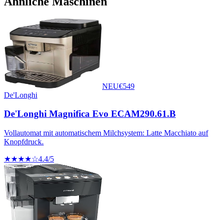
Ähnliche Maschinen
NEU
€
549
De'Longhi
De'Longhi Magnifica Evo ECAM290.61.B
Vollautomat mit automatischem Milchsystem: Latte Macchiato auf
Knopfdruck.
★★★★☆
4.4
/5