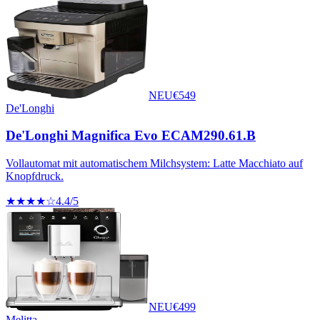
NEU
€
549
De'Longhi
De'Longhi Magnifica Evo ECAM290.61.B
Vollautomat mit automatischem Milchsystem: Latte Macchiato auf
Knopfdruck.
★★★★☆
4.4
/5
NEU
€
499
Melitta