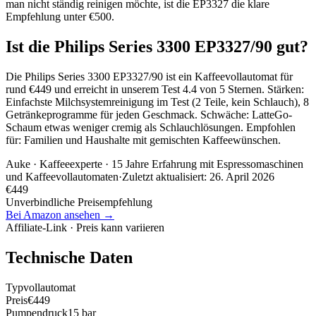
man nicht ständig reinigen möchte, ist die EP3327 die klare
Empfehlung unter €500.
Ist die Philips Series 3300 EP3327/90 gut?
Die Philips Series 3300 EP3327/90 ist ein Kaffeevollautomat für
rund €449 und erreicht in unserem Test 4.4 von 5 Sternen. Stärken:
Einfachste Milchsystemreinigung im Test (2 Teile, kein Schlauch), 8
Getränkeprogramme für jeden Geschmack. Schwäche: LatteGo-
Schaum etwas weniger cremig als Schlauchlösungen. Empfohlen
für: Familien und Haushalte mit gemischten Kaffeewünschen.
Auke
· Kaffeeexperte · 15 Jahre Erfahrung mit Espressomaschinen
und Kaffeevollautomaten
·
Zuletzt aktualisiert:
26. April 2026
€
449
Unverbindliche Preisempfehlung
Bei Amazon ansehen →
Affiliate-Link · Preis kann variieren
Technische Daten
Typ
vollautomat
Preis
€449
Pumpendruck
15 bar