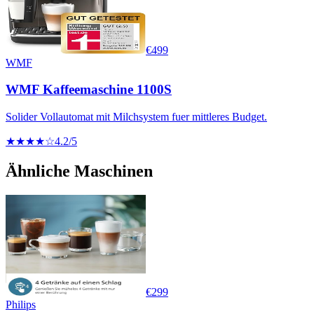
€
499
WMF
WMF Kaffeemaschine 1100S
Solider Vollautomat mit Milchsystem fuer mittleres Budget.
★★★★☆
4.2
/5
Ähnliche Maschinen
€
299
Philips