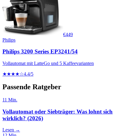
€
449
Philips
Philips 3200 Series EP3241/54
Vollautomat mit LatteGo und 5 Kaffeevarianten
★★★★☆
4.4
/5
Passende Ratgeber
11
Min.
Vollautomat oder Siebträger: Was lohnt sich
wirklich? (2026)
Lesen →
12
Min.