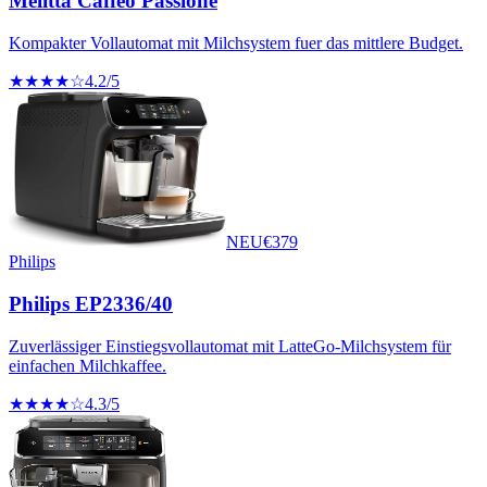
Melitta Caffeo Passione
Kompakter Vollautomat mit Milchsystem fuer das mittlere Budget.
★★★★☆
4.2
/5
NEU
€
379
Philips
Philips EP2336/40
Zuverlässiger Einstiegsvollautomat mit LatteGo-Milchsystem für
einfachen Milchkaffee.
★★★★☆
4.3
/5