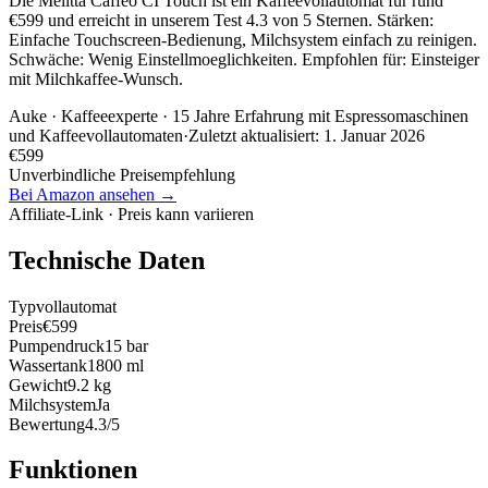
Die Melitta Caffeo CI Touch ist ein Kaffeevollautomat für rund
€599 und erreicht in unserem Test 4.3 von 5 Sternen. Stärken:
Einfache Touchscreen-Bedienung, Milchsystem einfach zu reinigen.
Schwäche: Wenig Einstellmoeglichkeiten. Empfohlen für: Einsteiger
mit Milchkaffee-Wunsch.
Auke
· Kaffeeexperte · 15 Jahre Erfahrung mit Espressomaschinen
und Kaffeevollautomaten
·
Zuletzt aktualisiert:
1. Januar 2026
€
599
Unverbindliche Preisempfehlung
Bei Amazon ansehen →
Affiliate-Link · Preis kann variieren
Technische Daten
Typ
vollautomat
Preis
€599
Pumpendruck
15 bar
Wassertank
1800 ml
Gewicht
9.2 kg
Milchsystem
Ja
Bewertung
4.3/5
Funktionen