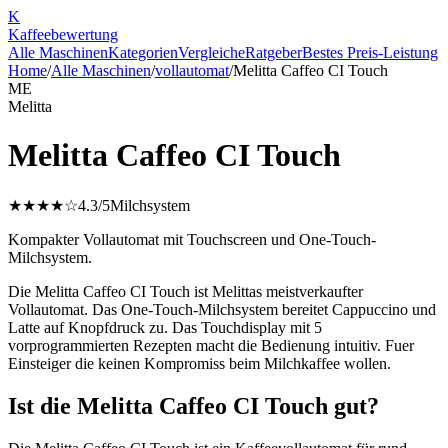
K
Kaffee
bewertung
Alle Maschinen
Kategorien
Vergleiche
Ratgeber
Bestes Preis-Leistung
Home
/
Alle Maschinen
/
vollautomat
/
Melitta Caffeo CI Touch
ME
Melitta
Melitta Caffeo CI Touch
★★★★☆
4.3
/5
Milchsystem
Kompakter Vollautomat mit Touchscreen und One-Touch-
Milchsystem.
Die Melitta Caffeo CI Touch ist Melittas meistverkaufter
Vollautomat. Das One-Touch-Milchsystem bereitet Cappuccino und
Latte auf Knopfdruck zu. Das Touchdisplay mit 5
vorprogrammierten Rezepten macht die Bedienung intuitiv. Fuer
Einsteiger die keinen Kompromiss beim Milchkaffee wollen.
Ist die Melitta Caffeo CI Touch gut?