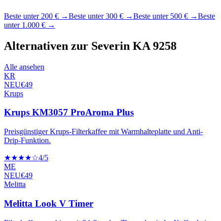
Beste unter 200 €
→
Beste unter 300 €
→
Beste unter 500 €
→
Beste
unter 1.000 €
→
Alternativen zur
Severin KA 9258
Alle ansehen
KR
NEU
€
49
Krups
Krups KM3057 ProAroma Plus
Preisgünstiger Krups-Filterkaffee mit Warmhalteplatte und Anti-
Drip-Funktion.
★★★★☆
4
/5
ME
NEU
€
49
Melitta
Melitta Look V Timer