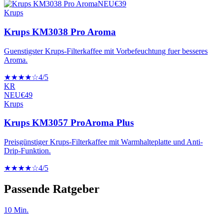
NEU
€
39
Krups
Krups KM3038 Pro Aroma
Guenstigster Krups-Filterkaffee mit Vorbefeuchtung fuer besseres
Aroma.
★★★★☆
4
/5
KR
NEU
€
49
Krups
Krups KM3057 ProAroma Plus
Preisgünstiger Krups-Filterkaffee mit Warmhalteplatte und Anti-
Drip-Funktion.
★★★★☆
4
/5
Passende Ratgeber
10
Min.