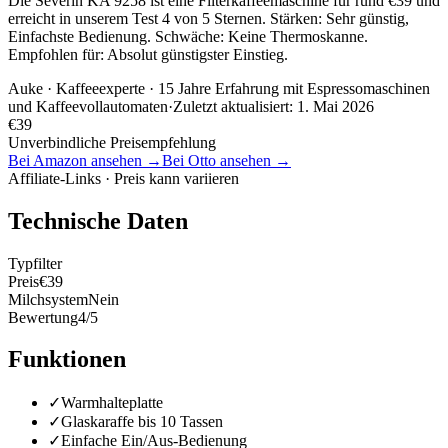
Die Severin KA 9258 ist eine Filterkaffeemaschine für rund €39 und
erreicht in unserem Test 4 von 5 Sternen. Stärken: Sehr günstig,
Einfachste Bedienung. Schwäche: Keine Thermoskanne.
Empfohlen für: Absolut günstigster Einstieg.
Auke
· Kaffeeexperte · 15 Jahre Erfahrung mit Espressomaschinen
und Kaffeevollautomaten
·
Zuletzt aktualisiert:
1. Mai 2026
€
39
Unverbindliche Preisempfehlung
Bei Amazon ansehen →
Bei Otto ansehen →
Affiliate-Links · Preis kann variieren
Technische Daten
Typ
filter
Preis
€39
Milchsystem
Nein
Bewertung
4/5
Funktionen
✓
Warmhalteplatte
✓
Glaskaraffe bis 10 Tassen
✓
Einfache Ein/Aus-Bedienung