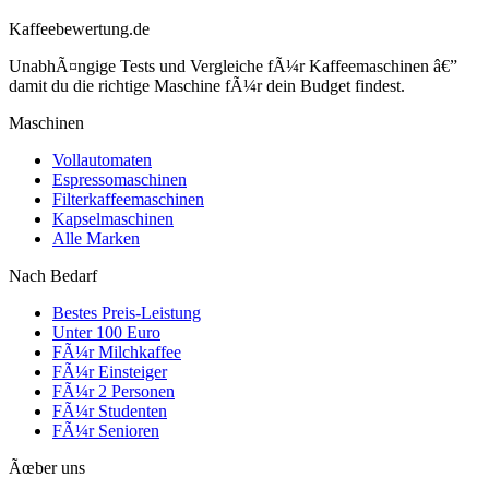
Kaffeebewertung.de
UnabhÃ¤ngige Tests und Vergleiche fÃ¼r Kaffeemaschinen â€”
damit du die richtige Maschine fÃ¼r dein Budget findest.
Maschinen
Vollautomaten
Espressomaschinen
Filterkaffeemaschinen
Kapselmaschinen
Alle Marken
Nach Bedarf
Bestes Preis-Leistung
Unter 100 Euro
FÃ¼r Milchkaffee
FÃ¼r Einsteiger
FÃ¼r 2 Personen
FÃ¼r Studenten
FÃ¼r Senioren
Ãœber uns