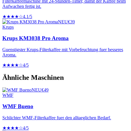
Filterkaffeemaschine mit 24-Stunden-Timer, damit der Kaffee beim
Aufwachen fertig ist.
★★★★☆
4.1
/5
NEU
€
39
Krups
Krups KM3038 Pro Aroma
Guenstigster Krups-Filterkaffee mit Vorbefeuchtung fuer besseres
Aroma.
★★★★☆
4
/5
Ähnliche Maschinen
NEU
€
49
WMF
WMF Bueno
Schlichter WMF-Filterkaffee fuer den alltaeglichen Bedarf.
★★★★☆
4
/5