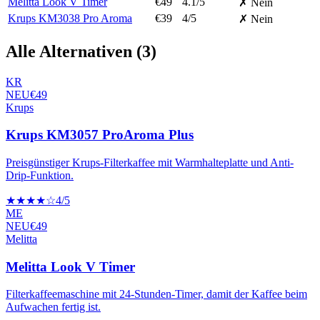
Melitta Look V Timer
€
49
4.1
/5
✗ Nein
Krups KM3038 Pro Aroma
€
39
4
/5
✗ Nein
Alle Alternativen (
3
)
KR
NEU
€
49
Krups
Krups KM3057 ProAroma Plus
Preisgünstiger Krups-Filterkaffee mit Warmhalteplatte und Anti-
Drip-Funktion.
★★★★☆
4
/5
ME
NEU
€
49
Melitta
Melitta Look V Timer
Filterkaffeemaschine mit 24-Stunden-Timer, damit der Kaffee beim
Aufwachen fertig ist.