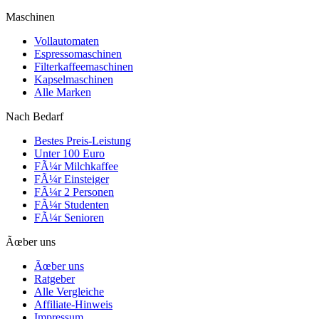
Maschinen
Vollautomaten
Espressomaschinen
Filterkaffeemaschinen
Kapselmaschinen
Alle Marken
Nach Bedarf
Bestes Preis-Leistung
Unter 100 Euro
FÃ¼r Milchkaffee
FÃ¼r Einsteiger
FÃ¼r 2 Personen
FÃ¼r Studenten
FÃ¼r Senioren
Ãœber uns
Ãœber uns
Ratgeber
Alle Vergleiche
Affiliate-Hinweis
Impressum