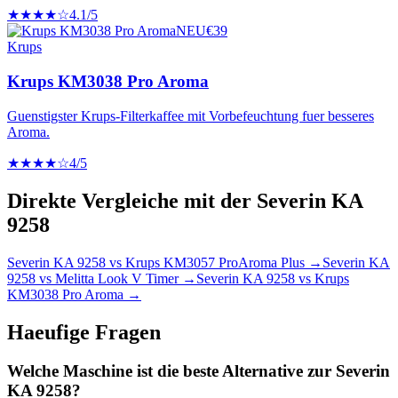
★★★★☆
4.1
/5
NEU
€
39
Krups
Krups KM3038 Pro Aroma
Guenstigster Krups-Filterkaffee mit Vorbefeuchtung fuer besseres
Aroma.
★★★★☆
4
/5
Direkte Vergleiche mit der
Severin KA
9258
Severin KA 9258
vs
Krups KM3057 ProAroma Plus
→
Severin KA
9258
vs
Melitta Look V Timer
→
Severin KA 9258
vs
Krups
KM3038 Pro Aroma
→
Haeufige Fragen
Welche Maschine ist die beste Alternative zur Severin
KA 9258?