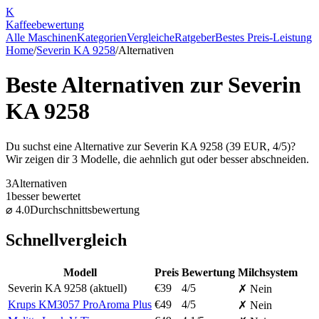
K
Kaffee
bewertung
Alle Maschinen
Kategorien
Vergleiche
Ratgeber
Bestes Preis-Leistung
Home
/
Severin KA 9258
/
Alternativen
Beste Alternativen zur
Severin
KA 9258
Du suchst eine Alternative zur
Severin KA 9258
(
39
EUR,
4
/5)?
Wir zeigen dir
3
Modelle, die aehnlich gut oder besser abschneiden.
3
Alternativen
1
besser bewertet
⌀
4.0
Durchschnittsbewertung
Schnellvergleich
Modell
Preis
Bewertung
Milchsystem
Severin KA 9258
(aktuell)
€
39
4
/5
✗ Nein
Krups KM3057 ProAroma Plus
€
49
4
/5
✗ Nein