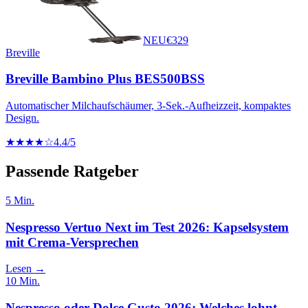
NEU
€
329
Breville
Breville Bambino Plus BES500BSS
Automatischer Milchaufschäumer, 3-Sek.-Aufheizzeit, kompaktes
Design.
★★★★☆
4.4
/5
Passende Ratgeber
5
Min.
Nespresso Vertuo Next im Test 2026: Kapselsystem
mit Crema-Versprechen
Lesen →
10
Min.
Nespresso oder Dolce Gusto 2026: Welches lohnt