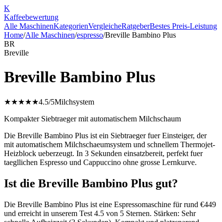
K
Kaffee
bewertung
Alle Maschinen
Kategorien
Vergleiche
Ratgeber
Bestes Preis-Leistung
Home
/
Alle Maschinen
/
espresso
/
Breville Bambino Plus
BR
Breville
Breville Bambino Plus
★★★★★
4.5
/5
Milchsystem
Kompakter Siebtraeger mit automatischem Milchschaum
Die Breville Bambino Plus ist ein Siebtraeger fuer Einsteiger, der
mit automatischem Milchschaeumsystem und schnellem Thermojet-
Heizblock ueberzeugt. In 3 Sekunden einsatzbereit, perfekt fuer
taegllichen Espresso und Cappuccino ohne grosse Lernkurve.
Ist die Breville Bambino Plus gut?
Die Breville Bambino Plus ist eine Espressomaschine für rund €449
und erreicht in unserem Test 4.5 von 5 Sternen. Stärken: Sehr