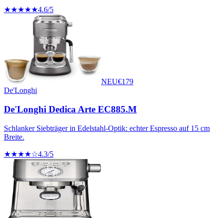
★★★★★
4.6
/5
NEU
€
179
De'Longhi
De'Longhi Dedica Arte EC885.M
Schlanker Siebträger in Edelstahl-Optik: echter Espresso auf 15 cm
Breite.
★★★★☆
4.3
/5