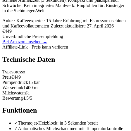
schnelle Aufheizzeit (3 Sekunden), Kompakt und platzsparend.
Schwäche: Kein integriertes Mahlwerk. Empfohlen für: Einsteiger
in die Siebtraeger-Welt.
Auke
· Kaffeeexperte · 15 Jahre Erfahrung mit Espressomaschinen
und Kaffeevollautomaten
·
Zuletzt aktualisiert:
27. April 2026
€
449
Unverbindliche Preisempfehlung
Bei Amazon ansehen →
Affiliate-Link · Preis kann variieren
Technische Daten
Typ
espresso
Preis
€449
Pumpendruck
15 bar
Wassertank
1400 ml
Milchsystem
Ja
Bewertung
4.5/5
Funktionen
✓
Thermojet-Heizblock: in 3 Sekunden bereit
✓
Automatisches Milchschaeumen mit Temperaturkontrolle