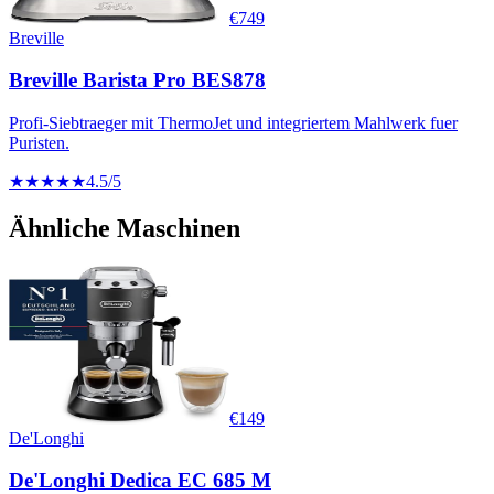
€
749
Breville
Breville Barista Pro BES878
Profi-Siebtraeger mit ThermoJet und integriertem Mahlwerk fuer
Puristen.
★★★★★
4.5
/5
Ähnliche Maschinen
€
149
De'Longhi
De'Longhi Dedica EC 685 M