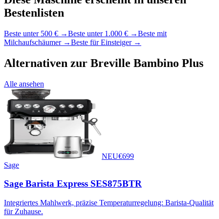
Bestenlisten
Beste unter 500 €
→
Beste unter 1.000 €
→
Beste mit
Milchaufschäumer
→
Beste für Einsteiger
→
Alternativen zur
Breville Bambino Plus
Alle ansehen
NEU
€
699
Sage
Sage Barista Express SES875BTR
Integriertes Mahlwerk, präzise Temperaturregelung: Barista-Qualität
für Zuhause.