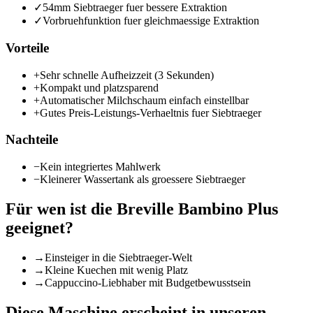
✓
54mm Siebtraeger fuer bessere Extraktion
✓
Vorbruehfunktion fuer gleichmaessige Extraktion
Vorteile
+
Sehr schnelle Aufheizzeit (3 Sekunden)
+
Kompakt und platzsparend
+
Automatischer Milchschaum einfach einstellbar
+
Gutes Preis-Leistungs-Verhaeltnis fuer Siebtraeger
Nachteile
−
Kein integriertes Mahlwerk
−
Kleinerer Wassertank als groessere Siebtraeger
Für wen ist die
Breville Bambino Plus
geeignet?
→
Einsteiger in die Siebtraeger-Welt
→
Kleine Kuechen mit wenig Platz
→
Cappuccino-Liebhaber mit Budgetbewusstsein
Diese Maschine erscheint in unseren