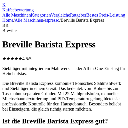
K
Kaffee
bewertung
Alle Maschinen
Kategorien
Vergleiche
Ratgeber
Bestes Preis-Leistung
Home
/
Alle Maschinen
/
espresso
/
Breville Barista Express
BR
Breville
Breville Barista Express
★★★★★
4.5
/5
Siebträger mit integriertem Mahlwerk — der All-in-One-Einstieg für
Heimbaristas.
Die Breville Barista Express kombiniert konisches Stahlmahlwerk
und Siebträger in einem Gerät. Das bedeutet: vom Bohne bis zur
Tasse ohne separaten Grinder. Mit 25 Mahlgradstufen, manueller
Milchschaumtexturierung und PID-Temperaturregelung bietet sie
professionelle Kontrolle für den Hausgebrauch. Besonders beliebt
bei Einsteigern, die gleich richtig starten möchten.
Ist die Breville Barista Express gut?