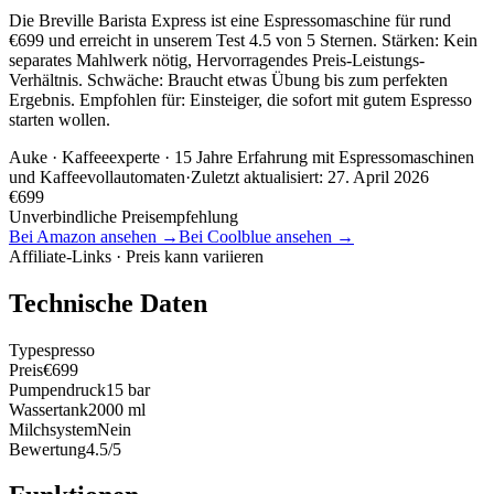
Die Breville Barista Express ist eine Espressomaschine für rund
€699 und erreicht in unserem Test 4.5 von 5 Sternen. Stärken: Kein
separates Mahlwerk nötig, Hervorragendes Preis-Leistungs-
Verhältnis. Schwäche: Braucht etwas Übung bis zum perfekten
Ergebnis. Empfohlen für: Einsteiger, die sofort mit gutem Espresso
starten wollen.
Auke
· Kaffeeexperte · 15 Jahre Erfahrung mit Espressomaschinen
und Kaffeevollautomaten
·
Zuletzt aktualisiert:
27. April 2026
€
699
Unverbindliche Preisempfehlung
Bei Amazon ansehen →
Bei Coolblue ansehen →
Affiliate-Links · Preis kann variieren
Technische Daten
Typ
espresso
Preis
€699
Pumpendruck
15 bar
Wassertank
2000 ml
Milchsystem
Nein
Bewertung
4.5/5