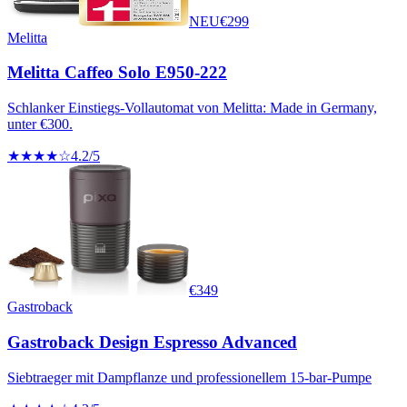
NEU
€
299
Melitta
Melitta Caffeo Solo E950-222
Schlanker Einstiegs-Vollautomat von Melitta: Made in Germany,
unter €300.
★★★★☆
4.2
/5
€
349
Gastroback
Gastroback Design Espresso Advanced
Siebtraeger mit Dampflanze und professionellem 15-bar-Pumpe