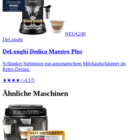
NEU
€
249
DeLonghi
DeLonghi Dedica Maestro Plus
Schlanker Siebträger mit automatischem Milchaufschäumer im
Retro-Design.
★★★★☆
4.1
/5
Ähnliche Maschinen