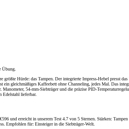
e Übung.
ihre größte Hürde: das Tampen. Der integrierte Impress-Hebel presst d
 ein gleichmäßiges Kaffeebett ohne Channeling, jedes Mal. Das integrie
. Manometer, 54-mm-Siebträger und die präzise PID-Temperaturregelung 
Edelstahl lieferbar.
 €596 und erreicht in unserem Test 4.7 von 5 Sternen. Stärken: Tampen
s. Empfohlen für: Einsteiger in die Siebträger-Welt.