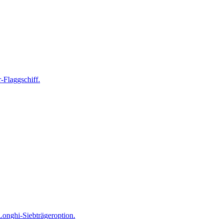
-Flaggschiff.
Longhi-Siebträgeroption.