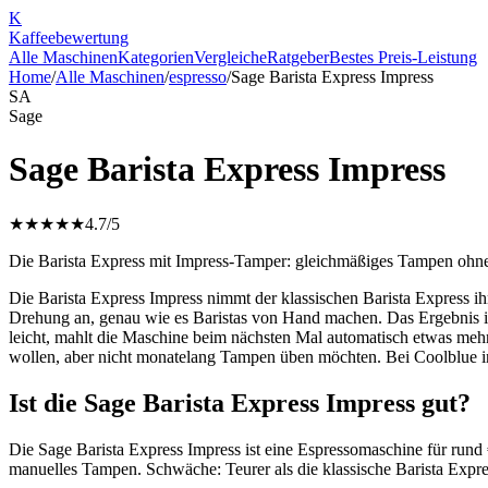
K
Kaffee
bewertung
Alle Maschinen
Kategorien
Vergleiche
Ratgeber
Bestes Preis-Leistung
Home
/
Alle Maschinen
/
espresso
/
Sage Barista Express Impress
SA
Sage
Sage Barista Express Impress
★★★★★
4.7
/5
Die Barista Express mit Impress-Tamper: gleichmäßiges Tampen ohn
Die Barista Express Impress nimmt der klassischen Barista Express 
Drehung an, genau wie es Baristas von Hand machen. Das Ergebnis ist
leicht, mahlt die Maschine beim nächsten Mal automatisch etwas mehr
wollen, aber nicht monatelang Tampen üben möchten. Bei Coolblue in 
Ist die Sage Barista Express Impress gut?
Die Sage Barista Express Impress ist eine Espressomaschine für rund
manuelles Tampen. Schwäche: Teurer als die klassische Barista Expres