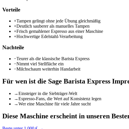
Vorteile
+
Tampen gelingt ohne jede Übung gleichmäßig
+
Deutlich sauberer als manuelles Tampen
+
Frisch gemahlener Espresso aus einer Maschine
+
Hochwertige Edelstahl-Verarbeitung
Nachteile
−
Teurer als die klassische Barista Express
−
Nimmt viel Stellfläche ein
−
Milchschaum weiterhin Handarbeit
Für wen ist die
Sage Barista Express Impr
→
Einsteiger in die Siebträger-Welt
→
Espresso-Fans, die Wert auf Konsistenz legen
→
Wer eine Maschine für viele Jahre sucht
Diese Maschine erscheint in unseren Besten
Beste unter 1.000 €
→