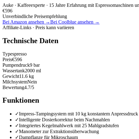
Auke
· Kaffeeexperte · 15 Jahre Erfahrung mit Espressomaschinen u
€
596
Unverbindliche Preisempfehlung
Bei Amazon ansehen →
Bei Coolblue ansehen →
Affiliate-Links · Preis kann variieren
Technische Daten
Typ
espresso
Preis
€596
Pumpendruck
9 bar
Wassertank
2000 ml
Gewicht
11.6 kg
Milchsystem
Nein
Bewertung
4.7/5
Funktionen
✓
Impress-Tampingsystem mit 10 kg konstantem Anpressdruck
✓
Intelligente Dosierkorrektur beim Nachmahlen
✓
Integriertes Kegelmahlwerk mit 25 Mahlgradstufen
✓
Manometer zur Extraktionsüberwachung
✓
Dampflanze für Mikroschaum