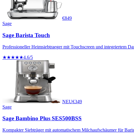
€
849
Sage
Sage Barista Touch
Professioneller Heimsiebtraeger mit Touchscreen und integriertem Da
★★★★★
4.6
/5
NEU
€
349
Sage
Sage Bambino Plus SES500BSS
Kompakter Siebträger mit automatischem Milchaufschäumer für Barista