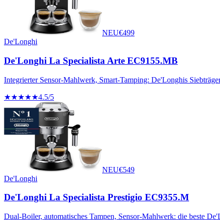
NEU
€
499
De'Longhi
De'Longhi La Specialista Arte EC9155.MB
Integrierter Sensor-Mahlwerk, Smart-Tamping: De'Longhis Siebträger
★★★★★
4.5
/5
NEU
€
549
De'Longhi
De'Longhi La Specialista Prestigio EC9355.M
Dual-Boiler, automatisches Tampen, Sensor-Mahlwerk: die beste De'