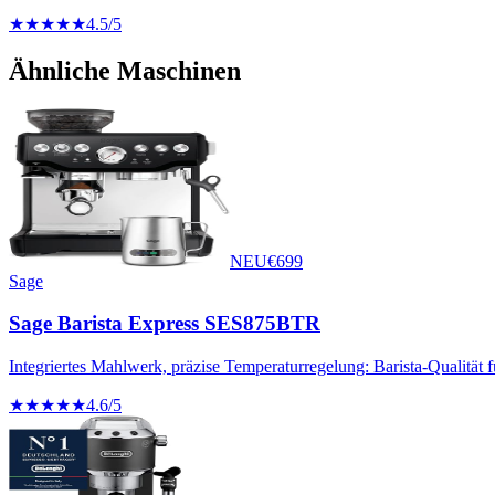
★★★★★
4.5
/5
Ähnliche Maschinen
NEU
€
699
Sage
Sage Barista Express SES875BTR
Integriertes Mahlwerk, präzise Temperaturregelung: Barista-Qualität 
★★★★★
4.6
/5