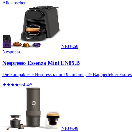
Alle ansehen
NEU
€
69
Nespresso
Nespresso Essenza Mini EN85.B
Die kompakteste Nespresso: nur 19 cm breit, 19 Bar, perfekter Espres
★★★★☆
4.4
/5
NEU
€
99