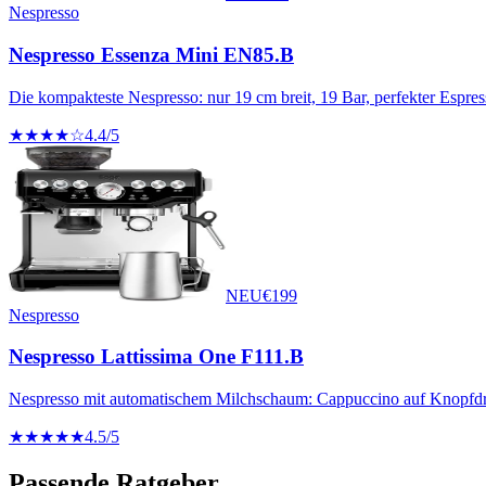
Nespresso
Nespresso Essenza Mini EN85.B
Die kompakteste Nespresso: nur 19 cm breit, 19 Bar, perfekter Espres
★★★★☆
4.4
/5
NEU
€
199
Nespresso
Nespresso Lattissima One F111.B
Nespresso mit automatischem Milchschaum: Cappuccino auf Knopfd
★★★★★
4.5
/5
Passende Ratgeber