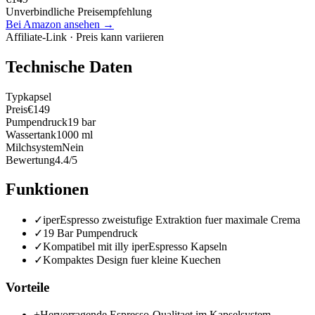
Unverbindliche Preisempfehlung
Bei Amazon ansehen →
Affiliate-Link · Preis kann variieren
Technische Daten
Typ
kapsel
Preis
€149
Pumpendruck
19 bar
Wassertank
1000 ml
Milchsystem
Nein
Bewertung
4.4/5
Funktionen
✓
iperEspresso zweistufige Extraktion fuer maximale Crema
✓
19 Bar Pumpendruck
✓
Kompatibel mit illy iperEspresso Kapseln
✓
Kompaktes Design fuer kleine Kuechen
Vorteile
+
Hervorragende Espresso-Qualitaet im Kapselsystem