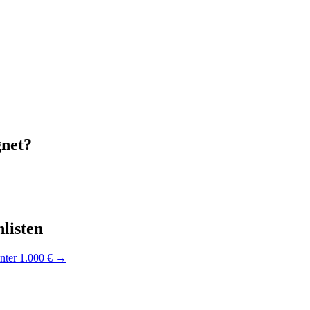
gnet?
listen
nter 1.000 €
→