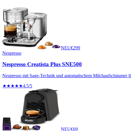
NEU
€
299
Nespresso
Nespresso Creatista Plus SNE500
Nespresso mit Sage-Technik und automatischem Milchaufschäumer für
★★★★★
4.5
/5
NEU
€
69