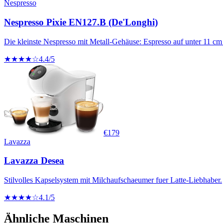
Nespresso
Nespresso Pixie EN127.B (De'Longhi)
Die kleinste Nespresso mit Metall-Gehäuse: Espresso auf unter 11 cm 
★★★★☆
4.4
/5
€
179
Lavazza
Lavazza Desea
Stilvolles Kapselsystem mit Milchaufschaeumer fuer Latte-Liebhaber.
★★★★☆
4.1
/5
Ähnliche Maschinen