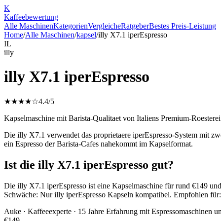
K
Kaffee
bewertung
Alle Maschinen
Kategorien
Vergleiche
Ratgeber
Bestes Preis-Leistung
Home
/
Alle Maschinen
/
kapsel
/
illy X7.1 iperEspresso
IL
illy
illy X7.1 iperEspresso
★★★★☆
4.4
/5
Kapselmaschine mit Barista-Qualitaet von Italiens Premium-Roesterei
Die illy X7.1 verwendet das proprietaere iperEspresso-System mit zwe
ein Espresso der Barista-Cafes nahekommt im Kapselformat.
Ist die illy X7.1 iperEspresso gut?
Die illy X7.1 iperEspresso ist eine Kapselmaschine für rund €149 und
Schwäche: Nur illy iperEspresso Kapseln kompatibel. Empfohlen für: 
Auke
· Kaffeeexperte · 15 Jahre Erfahrung mit Espressomaschinen u
€
149