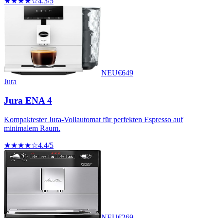
★★★★☆
4.3
/5
NEU
€
649
Jura
Jura ENA 4
Kompaktester Jura-Vollautomat für perfekten Espresso auf
minimalem Raum.
★★★★☆
4.4
/5
NEU
€
269