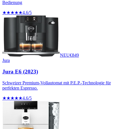
Bedienung
★★★★★
4.6
/5
NEU
€
849
Jura
Jura E6 (2023)
Schweizer Premium-Vollautomat mit P.E.P.-Technologie für
perfekten Espresso.
★★★★★
4.6
/5