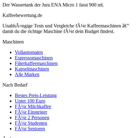
Der Wassertank der Jura ENA Micro 1 fasst 900 ml.
Kaffeebewertung.de
UnabhÃ¤ngige Tests und Vergleiche fÃ¼r Kaffeemaschinen â€”
damit du die richtige Maschine fÃ¼r dein Budget findest.
Maschinen
Vollautomaten
Espressomaschinen
Filterkaffeemaschinen
Kapselmaschinen
Alle Marken
Nach Bedarf
Bestes Preis-Leistung
Unter 100 Euro
FÃ¼r Milchkaffee
FÃ¼r Einsteiger
FÃ¼r 2 Personen
FÃ¼r Studenten
FÃ¼r Senioren