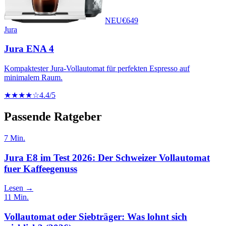
NEU
€
649
Jura
Jura ENA 4
Kompaktester Jura-Vollautomat für perfekten Espresso auf
minimalem Raum.
★★★★☆
4.4
/5
Passende Ratgeber
7
Min.
Jura E8 im Test 2026: Der Schweizer Vollautomat
fuer Kaffeegenuss
Lesen →
11
Min.
Vollautomat oder Siebträger: Was lohnt sich