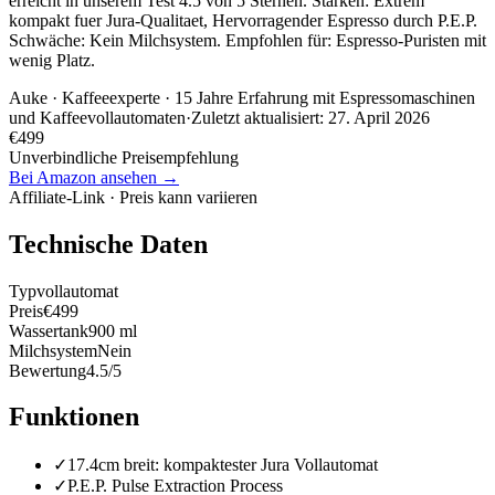
erreicht in unserem Test 4.5 von 5 Sternen. Stärken: Extrem
kompakt fuer Jura-Qualitaet, Hervorragender Espresso durch P.E.P.
Schwäche: Kein Milchsystem. Empfohlen für: Espresso-Puristen mit
wenig Platz.
Auke
· Kaffeeexperte · 15 Jahre Erfahrung mit Espressomaschinen
und Kaffeevollautomaten
·
Zuletzt aktualisiert:
27. April 2026
€
499
Unverbindliche Preisempfehlung
Bei Amazon ansehen →
Affiliate-Link · Preis kann variieren
Technische Daten
Typ
vollautomat
Preis
€499
Wassertank
900 ml
Milchsystem
Nein
Bewertung
4.5/5
Funktionen
✓
17.4cm breit: kompaktester Jura Vollautomat
✓
P.E.P. Pulse Extraction Process