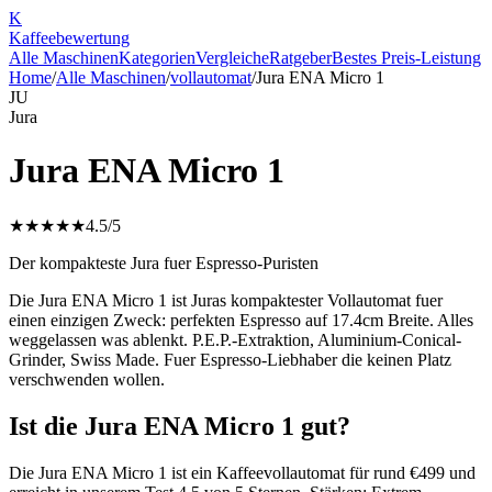
K
Kaffee
bewertung
Alle Maschinen
Kategorien
Vergleiche
Ratgeber
Bestes Preis-Leistung
Home
/
Alle Maschinen
/
vollautomat
/
Jura ENA Micro 1
JU
Jura
Jura ENA Micro 1
★★★★★
4.5
/5
Der kompakteste Jura fuer Espresso-Puristen
Die Jura ENA Micro 1 ist Juras kompaktester Vollautomat fuer
einen einzigen Zweck: perfekten Espresso auf 17.4cm Breite. Alles
weggelassen was ablenkt. P.E.P.-Extraktion, Aluminium-Conical-
Grinder, Swiss Made. Fuer Espresso-Liebhaber die keinen Platz
verschwenden wollen.
Ist die Jura ENA Micro 1 gut?
Die Jura ENA Micro 1 ist ein Kaffeevollautomat für rund €499 und