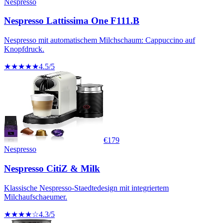
Nespresso
Nespresso Lattissima One F111.B
Nespresso mit automatischem Milchschaum: Cappuccino auf
Knopfdruck.
★★★★★
4.5
/5
€
179
Nespresso
Nespresso CitiZ & Milk
Klassische Nespresso-Staedtedesign mit integriertem
Milchaufschaeumer.
★★★★☆
4.3
/5