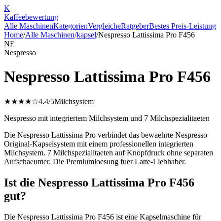
K
Kaffee
bewertung
Alle Maschinen
Kategorien
Vergleiche
Ratgeber
Bestes Preis-Leistung
Home
/
Alle Maschinen
/
kapsel
/
Nespresso Lattissima Pro F456
NE
Nespresso
Nespresso Lattissima Pro F456
★★★★☆
4.4
/5
Milchsystem
Nespresso mit integriertem Milchsystem und 7 Milchspezialitaeten
Die Nespresso Lattissima Pro verbindet das bewaehrte Nespresso
Original-Kapselsystem mit einem professionellen integrierten
Milchsystem. 7 Milchspezialitaeten auf Knopfdruck ohne separaten
Aufschaeumer. Die Premiumloesung fuer Latte-Liebhaber.
Ist die Nespresso Lattissima Pro F456
gut?
Die Nespresso Lattissima Pro F456 ist eine Kapselmaschine für