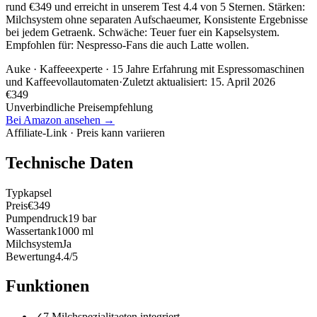
rund €349 und erreicht in unserem Test 4.4 von 5 Sternen. Stärken:
Milchsystem ohne separaten Aufschaeumer, Konsistente Ergebnisse
bei jedem Getraenk. Schwäche: Teuer fuer ein Kapselsystem.
Empfohlen für: Nespresso-Fans die auch Latte wollen.
Auke
· Kaffeeexperte · 15 Jahre Erfahrung mit Espressomaschinen
und Kaffeevollautomaten
·
Zuletzt aktualisiert:
15. April 2026
€
349
Unverbindliche Preisempfehlung
Bei Amazon ansehen →
Affiliate-Link · Preis kann variieren
Technische Daten
Typ
kapsel
Preis
€349
Pumpendruck
19 bar
Wassertank
1000 ml
Milchsystem
Ja
Bewertung
4.4/5
Funktionen
✓
7 Milchspezialitaeten integriert