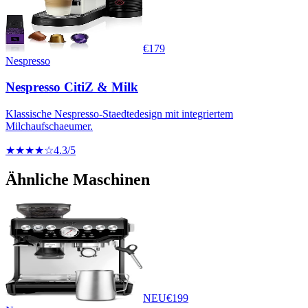
€
179
Nespresso
Nespresso CitiZ & Milk
Klassische Nespresso-Staedtedesign mit integriertem
Milchaufschaeumer.
★★★★☆
4.3
/5
Ähnliche Maschinen
NEU
€
199