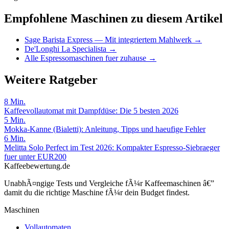
Empfohlene Maschinen zu diesem Artikel
Sage Barista Express — Mit integriertem Mahlwerk
→
De'Longhi La Specialista
→
Alle Espressomaschinen fuer zuhause
→
Weitere Ratgeber
8
Min.
Kaffeevollautomat mit Dampfdüse: Die 5 besten 2026
5
Min.
Mokka-Kanne (Bialetti): Anleitung, Tipps und haeufige Fehler
6
Min.
Melitta Solo Perfect im Test 2026: Kompakter Espresso-Siebraeger
fuer unter EUR200
Kaffeebewertung.de
UnabhÃ¤ngige Tests und Vergleiche fÃ¼r Kaffeemaschinen â€”
damit du die richtige Maschine fÃ¼r dein Budget findest.
Maschinen
Vollautomaten