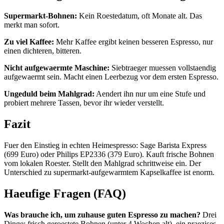
Supermarkt-Bohnen:
Kein Roestedatum, oft Monate alt. Das
merkt man sofort.
Zu viel Kaffee:
Mehr Kaffee ergibt keinen besseren Espresso, nur
einen dichteren, bitteren.
Nicht aufgewaermte Maschine:
Siebtraeger muessen vollstaendig
aufgewaermt sein. Macht einen Leerbezug vor dem ersten Espresso.
Ungeduld beim Mahlgrad:
Aendert ihn nur um eine Stufe und
probiert mehrere Tassen, bevor ihr wieder verstellt.
Fazit
Fuer den Einstieg in echten Heimespresso: Sage Barista Express
(699 Euro) oder Philips EP2336 (379 Euro). Kauft frische Bohnen
vom lokalen Roester. Stellt den Mahlgrad schrittweise ein. Der
Unterschied zu supermarkt-aufgewarmtem Kapselkaffee ist enorm.
Haeufige Fragen (FAQ)
Was brauche ich, um zuhause guten Espresso zu machen?
Drei
Dinge: frisch geroestete Bohnen (unter 4 Wochen alt), ein praezises