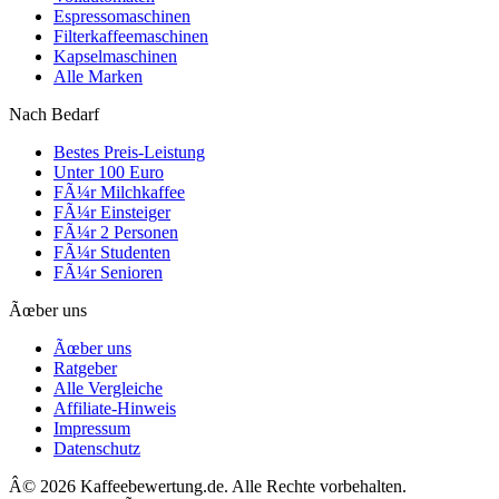
Espressomaschinen
Filterkaffeemaschinen
Kapselmaschinen
Alle Marken
Nach Bedarf
Bestes Preis-Leistung
Unter 100 Euro
FÃ¼r Milchkaffee
FÃ¼r Einsteiger
FÃ¼r 2 Personen
FÃ¼r Studenten
FÃ¼r Senioren
Ãœber uns
Ãœber uns
Ratgeber
Alle Vergleiche
Affiliate-Hinweis
Impressum
Datenschutz
Â©
2026
Kaffeebewertung.de. Alle Rechte vorbehalten.