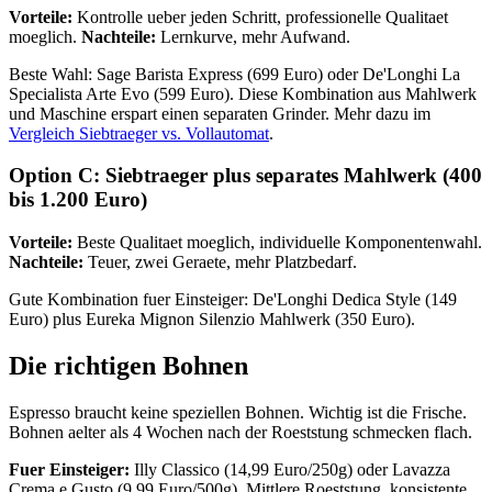
Vorteile:
Kontrolle ueber jeden Schritt, professionelle Qualitaet
moeglich.
Nachteile:
Lernkurve, mehr Aufwand.
Beste Wahl: Sage Barista Express (699 Euro) oder De'Longhi La
Specialista Arte Evo (599 Euro). Diese Kombination aus Mahlwerk
und Maschine erspart einen separaten Grinder. Mehr dazu im
Vergleich Siebtraeger vs. Vollautomat
.
Option C: Siebtraeger plus separates Mahlwerk (400
bis 1.200 Euro)
Vorteile:
Beste Qualitaet moeglich, individuelle Komponentenwahl.
Nachteile:
Teuer, zwei Geraete, mehr Platzbedarf.
Gute Kombination fuer Einsteiger: De'Longhi Dedica Style (149
Euro) plus Eureka Mignon Silenzio Mahlwerk (350 Euro).
Die richtigen Bohnen
Espresso braucht keine speziellen Bohnen. Wichtig ist die Frische.
Bohnen aelter als 4 Wochen nach der Roeststung schmecken flach.
Fuer Einsteiger:
Illy Classico (14,99 Euro/250g) oder Lavazza
Crema e Gusto (9,99 Euro/500g). Mittlere Roeststung, konsistente