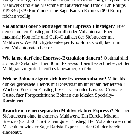
Mahlwerk und eine Maschine mit ausreichend Druck. Ein Philips
EP2336 (379 Euro) oder eine Sage Barista Express (699 Euro)
reichen voellig.
Vollautomat oder Siebtraeger fuer Espresso-Einsteiger?
Fuer
den schnellen Einstieg und Komfort der Vollautomat. Fuer
maximale Kontrolle und Cafe-Qualitaet der Siebtraeger mit
Mahlwerk. Wer Milchgetraenke per Knopfdruck will, faehrt mit
dem Vollautomaten besser.
Wie lange darf eine Espresso-Extraktion dauern?
Optimal sind
25 bis 30 Sekunden fuer 30 ml Espresso. Laeuft es schneller, ist der
Mahlgrad zu grob. Laeuft es langsamer, zu fein.
Welche Bohnen eignen sich fuer Espresso zuhause?
Mittel bis
dunkel geroestete Blends mit Roestedatum innerhalb der letzten 4
Wochen. Fuer den Einstieg Illy Classico oder Lavazza Crema e
Gusto, fuer Fortgeschrittene Bohnen aus lokalen Specialty-
Roestereien.
Brauche ich einen separaten Mahlwerk fuer Espresso?
Nur bei
Siebtraegern ohne integriertes Mahlwerk. Ein Eureka Mignon
Silenzio (ca. 350 Euro) ist ein guter Einstieg. Bei Vollautomaten und
Maschinen wie der Sage Barista Express ist der Grinder bereits
eingebaut.