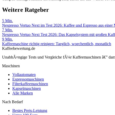
Weitere Ratgeber
5
Min.
Nespresso Vertuo Next im Test 2026: Kaffee und Espresso aus einer
7
Min.
Nespresso Vertuo Next Test 2026: Das Kapselsystem mit großen Kaf
9
Min.
Kaffeemaschine richtig reinigen: Taeglich, woechentlich, monatlich
Kaffeebewertung.de
UnabhÃ¤ngige Tests und Vergleiche fÃ¼r Kaffeemaschinen â€” damit 
Maschinen
Vollautomaten
Espressomaschinen
Filterkaffeemaschinen
Kapselmaschinen
Alle Marken
Nach Bedarf
Bestes Preis-Leistung