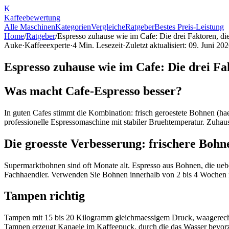
K
Kaffee
bewertung
Alle Maschinen
Kategorien
Vergleiche
Ratgeber
Bestes Preis-Leistung
Home
/
Ratgeber
/
Espresso zuhause wie im Cafe: Die drei Faktoren, d
Auke
·
Kaffeeexperte
·
4
Min. Lesezeit
·
Zuletzt aktualisiert:
09. Juni 20
Espresso zuhause wie im Cafe: Die drei Fa
Was macht Cafe-Espresso besser?
In guten Cafes stimmt die Kombination: frisch geroestete Bohnen (hae
professionelle Espressomaschine mit stabiler Bruehtemperatur. Zuhaus
Die groesste Verbesserung: frischere Bohn
Supermarktbohnen sind oft Monate alt. Espresso aus Bohnen, die uebe
Fachhaendler. Verwenden Sie Bohnen innerhalb von 2 bis 4 Wochen
Tampen richtig
Tampen mit 15 bis 20 Kilogramm gleichmaessigem Druck, waagerecht
Tampen erzeugt Kanaele im Kaffeepuck, durch die das Wasser bevorzugt